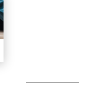
ензик