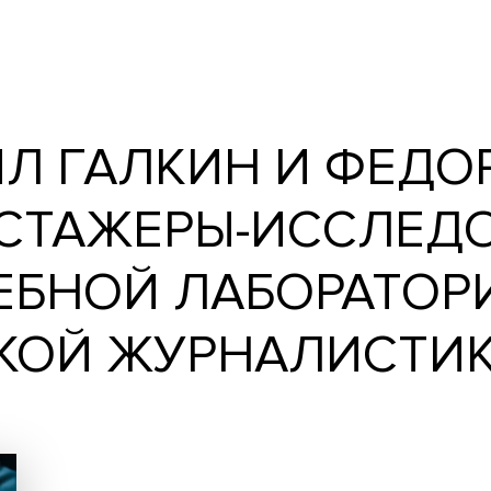
алкин и Федор Артюшенко, стажеры-исслед
ки НИУ ВШЭ
ХАИЛ ГАЛКИН И 
, СТАЖЕРЫ-ИС
УЧЕБНОЙ ЛАБОР
ЕСКОЙ ЖУРНАЛИ