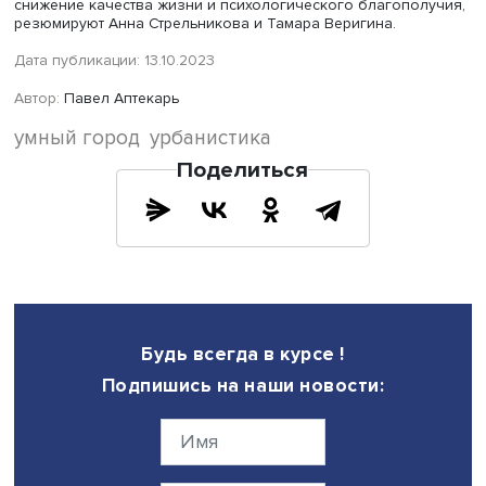
Другой пример неудобства вследствие одностороннего
внедрения новаций — это масштабные реформы
общественного транспорта. Наиболее резонансную ее 
(«Магистраль 2.0») реализовали в конце 2021 года, когд
неожиданно для большинства москвичей одномоментн
изменилась нумерация привычных автобусных маршрут
Департамент транспорта утверждал: «Номера маршруто
изменят — будет легко их запомнить и ориентироваться
Однако поставленные перед фактом горожане отмечали
авторы реформы не знакомы с реальностью, а изменен
выглядят разрушением многолетних привычек и памяти
многих поколений. Технологичную транспортную рефо
нельзя назвать удобной для школьников и пенсионеро
них новые пересадки снижают безопасность маршрута 
комфорт передвижения, полагают Анна Стрельникова и
Тамара Веригина.
Авторы отмечают: в Москве заметны успехи в практиче
реализации концепции умного города и устойчивого
урбанизма, если рассматривать первое только с позиц
цифровизации пространства, а второе — с точки зрени