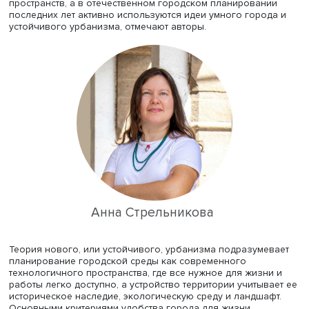
или город “удобный”: урбанистические тенденции и их
воплощение (на примере Москвы)», опубликованной в
журнале ВШЭ
«Мир России»
.
В России на государственном уровне разрабатывают и
реализуют концепции и стратегии формирования умной
городской среды на стыке материального и цифрового
пространств, а в отечественном городском планирован
последних лет активно используются идеи умного горо
устойчивого урбанизма, отмечают авторы.