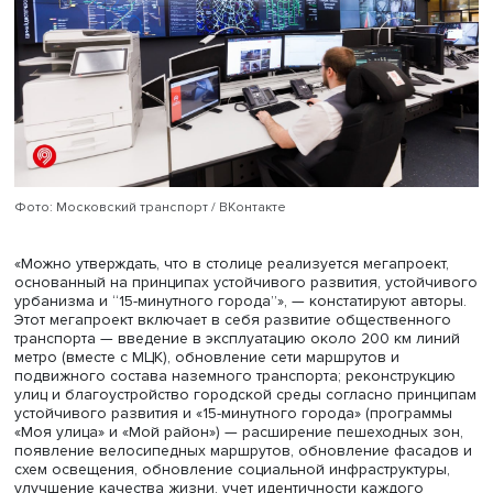
жилые дома сочетаются с площадями для торговли и д
активности, используются разнообразные архитектура 
эстетичные решения фасадов. В таких районах есть вся
инфраструктура «15-минутного города». Его идеи реали
в кварталах старой застройки (тогда инфраструктурные
объекты модернизируются) и в новых микрорайонах. П
этом в последних заметны неочевидные социальные
последствия концепции. Комплексная застройка «удобн
формата остается недоступной для горожан с невысок
доходами и воспроизводит социальное расслоение. Жи
«города в городе» могут не ощущать связанности свое
района с остальным городом и считать себя жителями
изолированного острова.