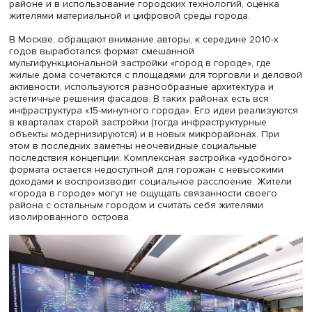
проанализировали официальные документы, а также н
Минстроя и правительства Москвы 2017–2022 годов, са
ведущих застройщиков, занятых комплексным освоени
городских территорий, порталы регулярно проводимых
урбанистических форумов, картографические данные,
полуформализованные интервью с горожанами, город
активистами и представителями девелоперов.
Материалы подвергали тематическому кодированию по
основным параметрам «умного» и «удобного» городов.
«Удобный» — это 15-минутная доступность необходимых
объектов инфраструктуры в своем районе, где соблюда
приоритет пешеходов и экологичных видов транспорта
(велосипедов, самокатов, ОТ). «Умный»: цифровые сер
для общегородских и районных объектов инфраструкту
цифровые сервисы для различных форматов мобильнос
вовлеченность жителей в принятие решений о городе 
районе и в использование городских технологий, оцен
жителями материальной и цифровой среды города.
В Москве, обращают внимание авторы, к середине 2010
годов выработался формат смешанной
мультифункциональной застройки «город в городе», где