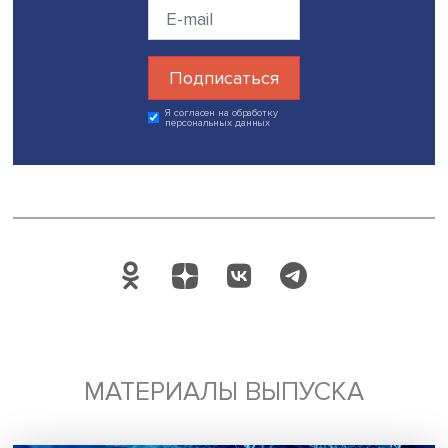
формирования компактного микрорайона. В столице
появилось больше возможностей получать цифровые у
интернет в общественных местах доступен, строятся но
жилищные комплексы с многофункциональной и визуа
привлекательной застройкой.
Однако в российской практике наблюдается разрыв м
представлениями о цифровом городе и городе, удобно
жизни. «Удобный» город, считают авторы, при реализац
рассматривается отдельно от «умного». Практический п
построен вокруг технологий, а не достижения
психологического комфорта горожан.
Детальный анализ субъективных представлений горож
удобстве районов, города и их цифровых сервисов мо
стать темой отдельного исследования, которое более ч
продемонстрирует мнение жителей о влиянии технолог
их повседневные практики, повышение или, напротив,
снижение качества жизни и психологического благопо
резюмируют Анна Стрельникова и Тамара Веригина.
Дата публикации: 13.10.2023