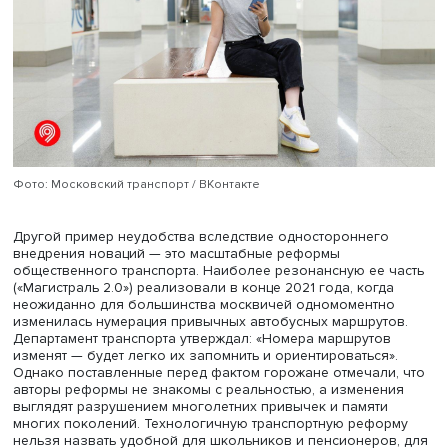
учитывается.
Роль локального сообщества, важная в концепциях ум
города (в его расширенной трактовке) и устойчивого
урбанизма, также остается на периферии внимания
управленцев и градостроителей. Анализ показывает, чт
реальные интересы горожан редко становятся стартово
точкой реформ или внедрения новых технологий. Учас
жителей в анализе городских проектов затруднено.
Актуальная отчетность по количественным и финансово
экономическим показателям в публичном пространств
ограничена, а сайты проектов в основном не содержат
показателей и статистики реализации по годам и
нарастающим итогом. Имеющиеся в Москве общедосту
каналы обратной связи с различными городскими слу
(портал «Наш город», «Активный гражданин» и другие) т
назвать диалоговыми, полагают авторы. Публичные сл
де-юре и де-факто заменили общественными обсужден
которые критикуют за непрозрачность. «Жители могут т
поучаствовать в слушаниях/обсуждениях, не несущих н
последствий для разработанного проекта. Остается не
насколько “умные” и “удобные” параметры улучшают ж
обычных горожан, если запрос на улучшение исходит н