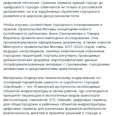
«пенсионерскими»: молодежь часто предпочитает им м
удобную, но динамичную жизнь мегаполисов. В отличие
небольшого города, мегаполис сложно переформатиро
удобный набор пешеходных микрорайонов.
Анна Стрельникова и Тамара Веригина подчеркивают, ч
единого понимания умного города и удобного города 
существует, но общими элементами считаются высокая
степень цифровизации городской жизни, в том числе
развитие интеллектуальной транспортной системы,
доступность интернета в общественных местах, возмож
использования цифровых сервисов (запись к врачу, за
билетов, доставка продуктов) и развитие ИКТ в управл
городом. Тем не менее умный город нельзя сводить к
цифровой оболочке. Сужение термина «умный город» 
«цифрового города» отмечается не только в российско
урбанистике, но и в зарубежных стратегиях городского
развития и в широком дискуссионном поле.
Чтобы изучить соответствие городского планирования 
практик строительства Москвы концепциям нового
(устойчивого) урбанизма, Анна Стрельникова и Тамара
Веригина провели многометодное исследование. Они