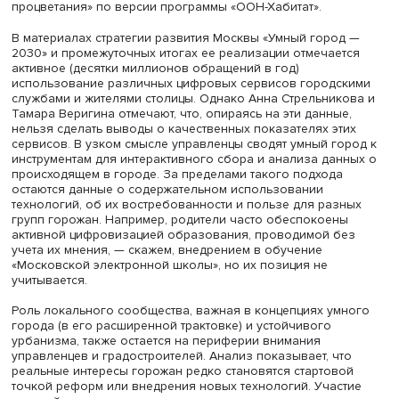
улучшение качества жизни, учет идентичности каждого
района и формирование «города без окраин»; модерн
медицинской инфраструктуры (проект «Моя поликлиника
развитие культуры и искусства (программы «Искусство 
детям» и «Реконструкция советских кинотеатров»).
Наконец, для налаживания обратной связи с горожана
столице создали платформу «Активный гражданин», с
помощью которой проводится онлайн-голосование по
городским проектам. Сейчас на ней зарегистрированы
6 млн уникальных пользователей, проведены тысячи
голосований. Однако ряд горожан и муниципальных
депутатов критикуют платформу за качество и достовер
голосований (например, за отсутствие отрицательных
вариантов ответа и невозможность соотнести выборку
ответивших с совокупностью жителей конкретного райо
Программы благоустройства, несмотря на позитивные
изменения, вызвали критику горожан из-за строительн
работ, нарушивших привычную жизнь на многих улицах
Авторы статьи отмечают: Москва уверенно становится
цифровым городом — столица стала лидером в России 
мире по развитию цифровых сервисов, облегчающих