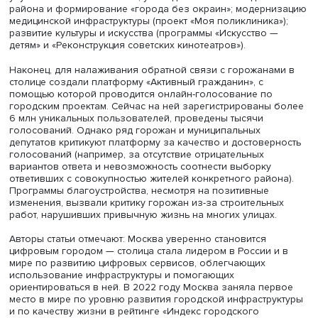
Фото: Московский транспорт / ВКонтакте
«Можно утверждать, что в столице реализуется мегапрое
основанный на принципах устойчивого развития, устой
урбанизма и “15-минутного города”», — констатируют ав
Этот мегапроект включает в себя развитие общественн
транспорта — введение в эксплуатацию около 200 км л
метро (вместе с МЦК), обновление сети маршрутов и
подвижного состава наземного транспорта; реконстру
улиц и благоустройство городской среды согласно при
устойчивого развития и «15-минутного города» (програ
«Моя улица» и «Мой район») — расширение пешеходных
появление велосипедных маршрутов, обновление фас
схем освещения, обновление социальной инфраструкту