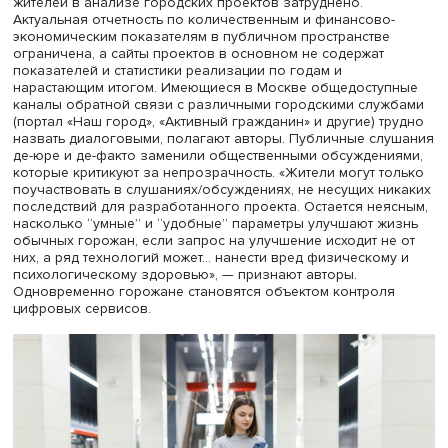
использование инфраструктуры и помогающих
ориентироваться в ней. В 2022 году Москва заняла пе
место в мире по уровню развития городской инфрастр
и по качеству жизни в рейтинге «Индекс городского
процветания» по версии программы «ООН-Хабитат».
В материалах стратегии развития Москвы «Умный город
2030» и промежуточных итогах ее реализации отмечает
активное (десятки миллионов обращений в год)
использование различных цифровых сервисов городс
службами и жителями столицы. Однако Анна Стрельник
Тамара Веригина отмечают, что, опираясь на эти данные
нельзя сделать выводы о качественных показателях эт
сервисов. В узком смысле управленцы сводят умный го
инструментам для интерактивного сбора и анализа дан
происходящем в городе. За пределами такого подхода
остаются данные о содержательном использовании
технологий, об их востребованности и пользе для раз
групп горожан. Например, родители часто обеспокоен
активной цифровизацией образования, проводимой б
учета их мнения, — скажем, внедрением в обучение
«Московской электронной школы», но их позиция не