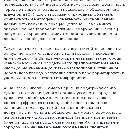
Анна Стрельникова
Теория нового, или устойчивого, урбанизма подразуме
планирование городской среды как современного
технологичного пространства, где все нужное для жизн
работы легко доступно, а устройство территории учитыв
историческое наследие, экологическую среду и ландша
Основными критериями удобства города для жизни
последователи устойчивого урбанизма называют досту
города в первую очередь для пешеходов и обществен
транспорта (ОТ), доступ горожан к природным объектам
компактность и многофункциональность районов, пешу
доступность ключевых локаций (условно — за 15 минут),
визуальное разнообразие зданий и сооружений. Након
зарубежные урбанисты отмечают важность активной р
локальных сообществ в жизни города.
Такую концепцию нельзя назвать неуязвимой: ее реал
затрудняет строительство жилья для горожан с дохода
ниже средних. На Западе некоторые называют такие г