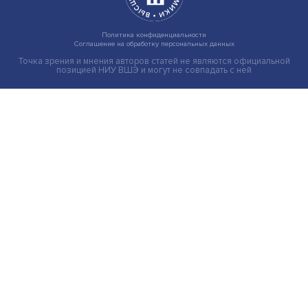
Индивидуальные и культурные ценности: в ЦенСИБ
завершилась летняя школа
Экономика
Общество
Мир
Наука
Образование
Мнения
Фотогалерея
Видеогалерея
Подкасты
О нас