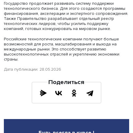
современные решения и выходить на новые рынки, вк
страны Глобального Юга и ближнего зарубежья.
Сегодня в число национальных чемпионов входят уже 
компаний. Их совокупная годовая выручка приблизилас
трлн рублей.
Государство продолжает развивать систему поддержки
технологического бизнеса. Для этого создаются прог
финансирования, акселерации и экспертного сопровож
Также Правительство разрабатывает отдельный реестр
технологических лидеров, чтобы усилить поддержку
компаний, готовых конкурировать на мировом рынке.
Российские технологические компании получают боль
возможностей для роста, масштабирования и выхода н
международные рынки. Это способствует развитию
высокотехнологичных отраслей и укреплению экономи
страны.
Дата публикации: 28.05.2026