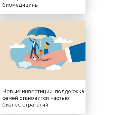
Гены, иммунитет и органо
ученые представили нов
исследования в области
биомедицины