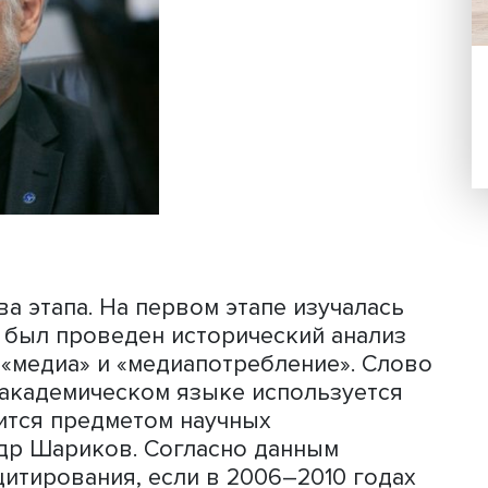
ая
семинар по теме медиапотреблени
ение этой темы в академической сре
ольку медиасфера развивается «не п
ящему бурно», как отметил один из ав
тута медиа факультета креативных
сандр Шариков
.