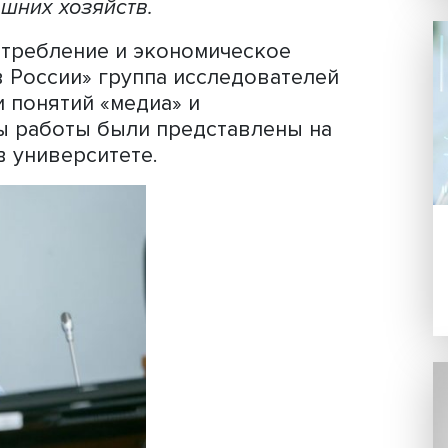
Фото: iStock
роанализировали, как в академическ
тся медиа и медиапотребление. Опро
егионов России выявил широкий спект
ий. В результате было сформулировано
а стала частью проекта по изучению
 домашних хозяйств.
Э «Потребление и экономическое
ств в России» группа исследователе
товки понятий «медиа» и
ультаты работы были представлены н
шем в университете.