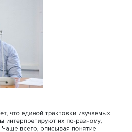
слово «медиапотребление», то в 2020
асчитывалось уже около 400.
ания был проведен экспертный опрос
онятия «медиа» и «медиапотребление
еменном экспертном сообществе, поя
ик отдела развития издательских сер
информационными ресурсами Россий
ции
Дмитрий Онегов
. Он отметил, что к
далось привлечь экспертов не только
ли опрошены представители вузов
рга и Челябинска, а также сотрудник
ки — топ-менеджеры медиакомпаний и
 состав группы вошли семь докторов
топ-менеджера.