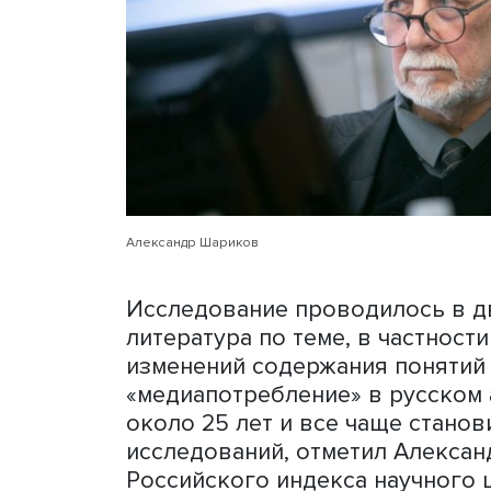
НИУ ВШЭ
Оксана Синявск
проводится впервые. Изуч
сегодня необходимо, поск
стремительно, а по-насто
доклада, профессор Инсти
индустрий НИУ ВШЭ
Алек