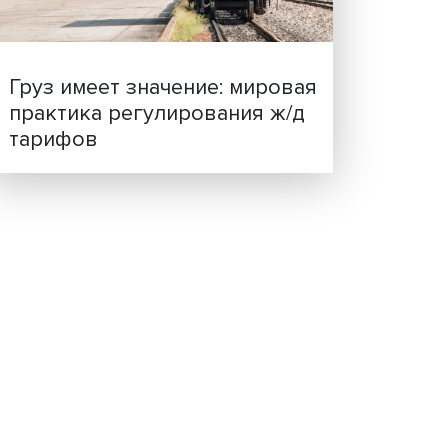
я
ценности: в ЦенСИБ
де
завершилась летняя шко
росто
торов
Груз имеет значение: мир