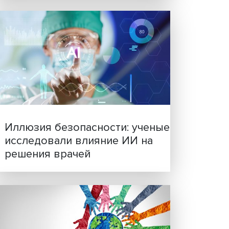
ой и
с
Новые инвестиции: подд
р
семей становится частью
 21
бизнес-стратегий
й
а