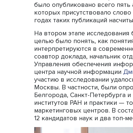
Александр Шариков
Исследование проводилось
литература по теме, в ча
изменений содержания пон
«медиапотребление» в ру
около 25 лет и все чаще 
исследований, отметил А
Российского индекса науч
было опубликовано всего 