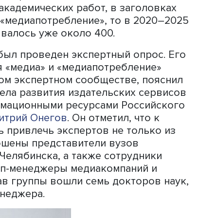
 в два этапа. На первом этапе изуча
стности был проведен исторический ан
ятий «медиа» и «медиапотребление».
сском академическом языке использу
становится предметом научных
лександр Шариков. Согласно данным
ного цитирования, если в 2006–2010 
пять академических работ, в заголов