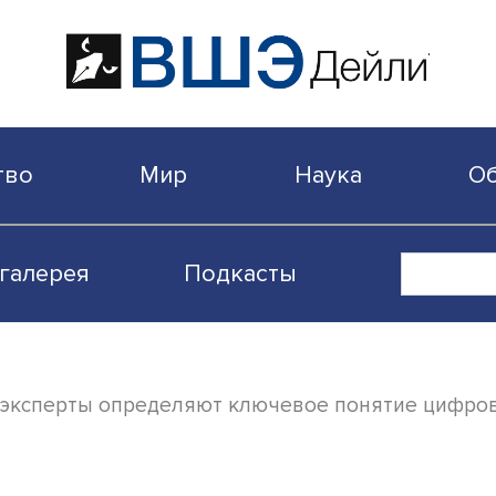
бщество
Мир
Наука
Видеогалерея
Подкасты
иа: как эксперты определяют ключевое по