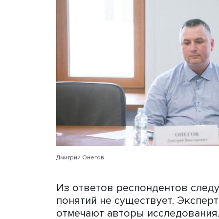
которых присутствовало 
годах таких публикаций н
На втором этапе исследов
целью было понять, как п
интерпретируются в совр
соавтор доклада, начальн
Управления обеспечения 
центра научной информа
участию в исследовании у
Москвы. В частности, бы
Белгорода, Санкт-Петербу
институтов РАН и практи
маркетинговых центров. В
12 кандидатов наук и два 