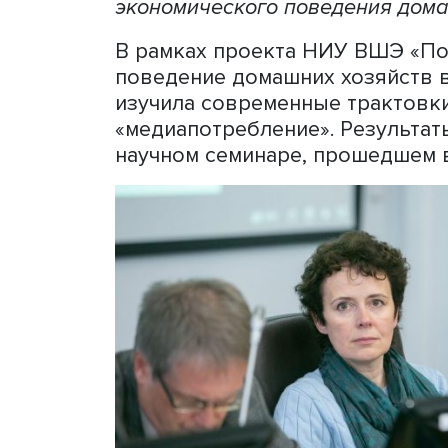
Исследователи НИУ ВШЭ п
экспертной среде понимаю
специалистов из разных р
интерпретаций этих понят
определение медиа. Работ
экономического поведения
В рамках проекта НИУ ВШ
поведение домашних хозяй
изучила современные трак
«медиапотребление». Рез
научном семинаре, прошед