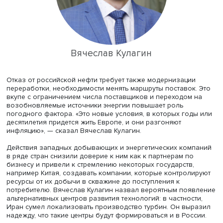
На Западе появилась армия бюрократов, работа котор
напоминает деятельность институтов советской экономи
например, запрет на инвестиции — работу Госплана, а
ограничения цен — работу Госкомцен.
По мнению профессора ВШЭ, от санкций выиграли стра
экспортирующие в Россию «запрещенные» товары, а та
переработчики и перегрузчики российской нефти и
нефтепродуктов, а также посредники и перевозчики из
третьих стран, чья маржа при поставках в Россию вырос
Леонид Григорьев уверен, что санкции означают отказ 
либеральной экономики: инвесторов вынуждают вклад
в рискованные, пусть и доходные инструменты, но тольк
дозволенные.
Заведующий отделом исследования энергетического
комплекса мира и России Института энергетических
исследований РАН, директор Центра исследований в
нефтегазовой сфере
Института экономики и регулиров
инфраструктурных отраслей
НИУ ВШЭ
Вячеслав Кулаги