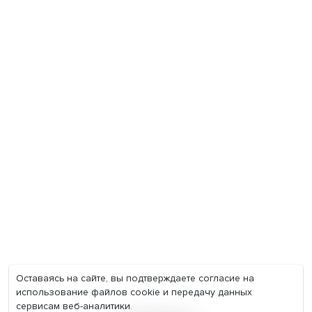
Экономика
Общество
Мир
Наука
Образование
Мнения
Фотогалерея
Видеогалерея
Подкасты
О нас
Контакты
Политика конфиденциальности
Соглашение на обработку персональных данных