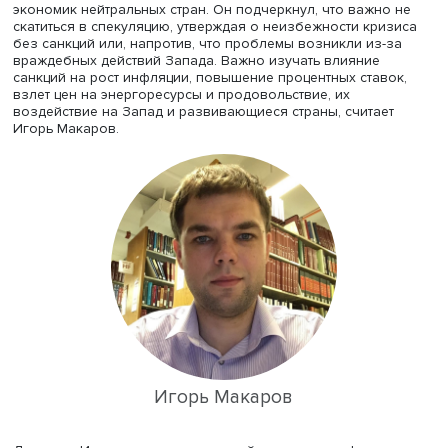
конференции
.
Модератор, руководитель
департамента мировой эконо
факультета мировой экономики и мировой политики
НИ
Игорь Макаров
, подчеркнул: беспрецедентные по масш
ограничительные меры Запада против отечественной
экономики не проходят бесследно для вводивших санк
экономик нейтральных стран. Он подчеркнул, что важно
скатиться в спекуляцию, утверждая о неизбежности кри
без санкций или, напротив, что проблемы возникли из-
враждебных действий Запада. Важно изучать влияние
санкций на рост инфляции, повышение процентных став
взлет цен на энергоресурсы и продовольствие, их
воздействие на Запад и развивающиеся страны, считае
Игорь Макаров.