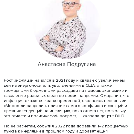
поглощению компаний (на 53% — в США, на 74% — в ст
АСЕАН), но это может быть следствием серии масштабн
сделок в предыдущие годы.
Ситуация с арестами российских активов в значительно
степени уникальна, считает он. России в этой ситуации 
придерживаться стратегии Франции, требовавшей 80 ле
царские долги и добившейся их пусть и символического
возвращения. По мнению директора ИНИОН, следует
адекватно оценивать риски ведения бизнеса в Европе, 
полагает эксперт, понимают, что конфискация активов 
российских компаний приведет к резкому снижению
инвестиций из Китая и арабских стран.
Доцент департамента мировой экономики ФМЭМП НИУ
Анастасия Подругина
отметила, что повышение темпов
инфляции связано с санкциями, но не вызвано ими
непосредственно. Низкие показатели роста цен в
предыдущие 25–30 лет связаны с глобализацией,
изменениями на рынке труда и успехами центробанков 
таргетировании инфляции.