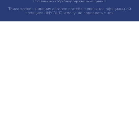
Новые инвестиции: поддержка семей становится част
бизнес-стратегий
Иллюзия безопасности: ученые исследовали влияние
на решения врачей