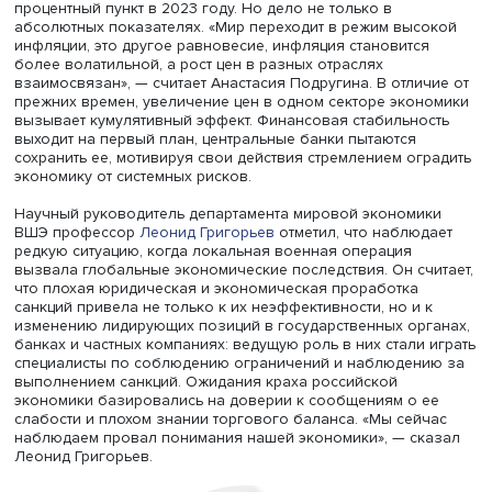
Анастасия Подругина
Рост инфляции начался в 2021 году и связан с увеличе
цен на энергоносители, увольнениями в США, а также
громадными бюджетными расходами на помощь эконом
населению развитых стран во время пандемии. Ожидани
инфляция окажется кратковременной, оказались невер
«Можно ли разделить влияние самого конфликта и санк
прежних тенденций на инфляцию, пока ответа нет, поск