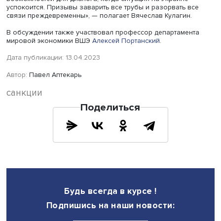
Отказ от российской нефти требует также модернизаци
переработки, необходимости менять маршруты поставок
вкупе с ограничением числа поставщиков и переходом
возобновляемые источники энергии повышает роль
погодного фактора. «Это новые условия, в которых го
десятилетия придется жить Европе, и они разгоняют
инфляцию», — сказал Вячеслав Кулагин.
Действия западных добывающих и энергетических ком
в ряде стран снизили доверие к ним как к партнерам по
бизнесу и привели к стремлению некоторых государств
например Китая, создавать компании, которые контрол
ресурсы от их добычи в скважине до поступления к
потребителю. Вячеслав Кулагин назвал вероятным поя
альтернативных центров развития технологий: в частнос
Иран сумел локализовать производство турбин. Он вы
надежду, что такие центры будут формироваться и в Рос
Последствия волатильности цен на энергоресурсы, поп
создания систем контроля за ценами, по мнению экспер
затруднят работу ряда отраслей мировой экономики, в
тяжелом положении из-за дороговизны и недостатка э