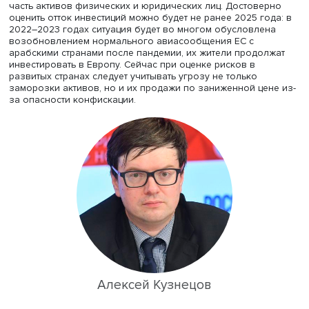
Помимо ограничения экспорта товаров двойного назн
и запрета импорта российской продукции, многие стра
отказались от режима наибольшего благоприятствован
торговле с Россией, что затруднило доступ ряда отрасл
отечественной промышленности на освоенные ею рынк
Александр Кнобель полагает, что в ближайшие годы о
импорта в Россию восстановится, но экспорт продолжи
снижаться. В долгосрочной перспективе России следуе
искать новые источники роста торговли за счет расшир
взаимодействия со странами СНГ и дальнего зарубежья
сохраняющими нейтралитет.
Директор ИНИОН Алексей Кузнецов предположил, что 
из следствий санкций будет перенаправление
инвестиционных потоков из-за подрыва доверия к стра
заморозившим часть золотовалютных резервов России
часть активов физических и юридических лиц. Достове
оценить отток инвестиций можно будет не ранее 2025 го
2022–2023 годах ситуация будет во многом обусловле
возобновлением нормального авиасообщения ЕС с
арабскими странами после пандемии, их жители продо
инвестировать в Европу. Сейчас при оценке рисков в