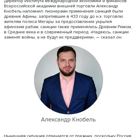
Игорь Макаров
Директор Института международной экономики и фина
Всероссийской академии внешней торговли Александр
Кнобель напомнил: пионерами применения санкций бы
древние Афины, запретившие в 433 году до н.э. торгов
жителям полиса Мегары за предоставление укрытия
афинским рабам; санкции также применялись Древним 
в Средние века и в современный период. «Надеюсь, са
заменят войны, а не будут их преддверием», — сказал о