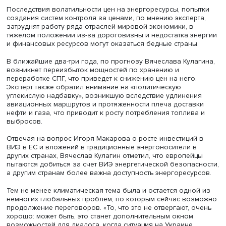
пояснил: ограничения закупок российских энергоресу
породили геополитические надбавки к ценам и поменя
условия энергетического бизнеса на Западе. Раньше
хранилища СПГ не были очень прибыльными, сейчас, с
появлением цели иметь большие резервы топлива, мар
собственников выросла.
Вячеслав Кулагин