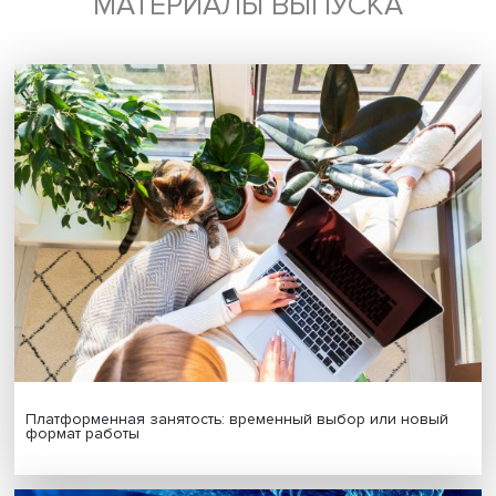
связи преждевременны», — полагает Вячеслав Кулагин.
В обсуждении также участвовал профессор департамен
мировой экономики ВШЭ
Алексей Портанский
.
Дата публикации: 13.04.2023
Автор:
Павел Аптекарь
санкции
Поделиться
Будь всегда в курсе !