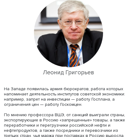
это отчасти и политический вопрос», — сказала доцент
По ее расчетам, события 2022 года добавили 1–2 проц
пункта к инфляции в прошлом году и добавят еще 1
процентный пункт в 2023 году. Но дело не только в
абсолютных показателях. «Мир переходит в режим выс
инфляции, это другое равновесие, инфляция становитс
более волатильной, а рост цен в разных отраслях
взаимосвязан», — считает Анастасия Подругина. В отли
прежних времен, увеличение цен в одном секторе эко
вызывает кумулятивный эффект. Финансовая стабильно
выходит на первый план, центральные банки пытаются
сохранить ее, мотивируя свои действия стремлением ог
экономику от системных рисков.
Научный руководитель департамента мировой экономи
ВШЭ профессор
Леонид Григорьев
отметил, что наблю
редкую ситуацию, когда локальная военная операция
вызвала глобальные экономические последствия. Он сч
что плохая юридическая и экономическая проработка
санкций привела не только к их неэффективности, но и 
изменению лидирующих позиций в государственных ор