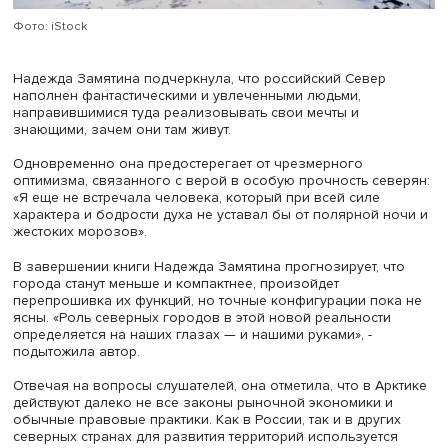
При этом отдельные города на Севере сжимаются и мог
исчезнуть. Например, на побережье Северного Ледови
океана были поселки, где грузили уголь на пароходы,
следовавшие по Северному морскому пути, но соврем
суда не нуждаются в дозаправке, поэтому администрац
поселка Диксон договаривается о попутном подвозе с
атомного ледокола, который сбрасывает грузы на лед.
Надежда Замятина выделила трудности развития
инновационных арктических городов: сложности возве
жилья и качественной инфраструктуры, обеспечения
безопасного контакта с природой (зимой морозы и си
ветер, а летом – насекомые). «Северяне нуждаются не в
тропических зимних садах, а в возможности ощутить ве
осень, они мечтают увидеть цветущую сирень и красне
клены», — рассказала докладчица.
По ее словам, стремление части урбанистов по пример
мегаполисов залить все асфальтом и брусчаткой приво
тому, что весной и летом с улиц не уходит вода. Здесь с
учитывать местные условия, в том числе строить
водопроницаемые мостовые и тротуары.