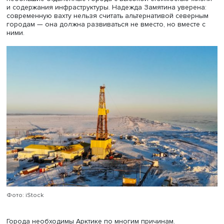
других регионах планы 1970-х реализовали в 1990-е же
болезненно.
Надежда Замятина считает надуманным противопостав
советского комплексного и вахтового западного осво
Арктики: первые вахты нефтяников в СССР появились н
рубеже 1940-50-х гг. на Каспийском море. Другое дело,
массовое распространение началось по мере развития
всепогодной авиации. Долгие годы вахтовые поселки
отличались спартанским бытом, но после появления
возможности транспортировать детали и собирать их на
вахтовые поселения стали строить быстро. Например,
вахтовый городок из комфортабельных финских домо
построили в 1982 г. в Ямбурге.
Большинство нынешних вахт существенно лучше советс
бытовым условиям, хотя сохраняются и вагонные город
Современную вахту также отличает больший контроль 
практически полное отсутствие свободы. Эта работа тя
подходит не всем. Зарплата специалиста даже солидно
компании на Севере нередко ниже, чем работника гол
офиса. «Видимо, конец баснословных северных зарабо
стал одним из важнейших факторов изменения духа ва