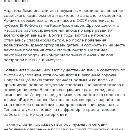
Надежда Замятина подчеркнула: распространенное мн
об эффективном и «человечном» развитии Севера в СС
всеобщем развале в 1990-е гг. не соответствует
действительности. «Мне бы хотелось повозить по
расселенным развалинам тех, кто сегодня призывает «с
новые города» в Арктической зоне, не совсем понимая,
тип населенного пункта «город-при месторождении»
технологически устарел», — отмечает автор.
Еще в 1970-е гг. советские ученые отмечали необходим
закрытия поселков, которые находились на месторожд
полезных ископаемых, действовавших при закрытых
лагпунктах ГУЛАГа, истощавшихся и неблагоприятных п
условиям проживания.
«Формирование здесь постоянного населения
нецелесообразно. Возникающие в этой зоне
производственные потребности должны удовлетворять
временными кадрами с ограниченными сроками пребыв
причем желательно преимущественно бессемейным
контингентом трудящихся», — писали они. Часть поселе
вокруг Норильска ликвидировали еще в советский пери