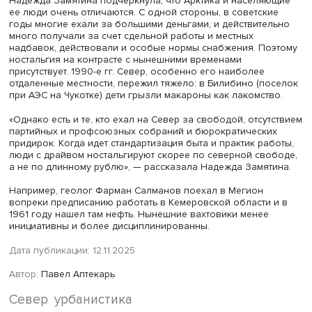
Одновременно она предостерегает от чрезмерного
оптимизма, связанного с верой в особую прочность се
«Я еще не встречала человека, который при всей силе
характера и бодрости духа не уставал бы от полярной 
жестоких морозов».
В завершении книги Надежда Замятина прогнозирует, 
города станут меньше и компактнее, произойдет
перепрошивка их функций, но точные конфигурации по
ясны. «Роль северных городов в этой новой реальност
определяется на наших глазах — и нашими руками», -
подытожила автор.
Отвечая на вопросы слушателей, она отметила, что в А
действуют далеко не все законы рыночной экономики 
обычные правовые практики. Как в России, так и в друг
северных странах для развития территорий использует
поддержка государства. Зачастую общефедеральные 
не подходят для Севера: например, применение закона
конкурсных закупках нередко затрудняет деятельность
городских властей по снабжению и жизнеобеспечени
отдаленных населенных пунктов.