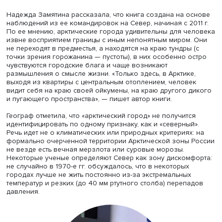
сумма размышлений и исследований автора. «Сейчас
исследования Арктики и ее городов перешли в практи
плоскость. В наши дни, когда развитие северных терри
привлекает большое внимание, важно, используя име
опыт, создавать качественные мастер-планы развития
арктических городов и мониторить их реализацию», — 
он.
Надежда Замятина рассказала, что книга создана на о
наблюдений из ее командировок на Север, начиная с 20
По ее мнению, арктические города удивительны для че
извне восприятием границы с иным непонятным миром.
не переходят в предместья, а находятся на краю тундры 
точки зрения горожанина — пустоты), в них особенно о
чувствуются городские блага и чаще возникают
размышления о смысле жизни. «Только здесь, в Арктике
выходя из квартиры с центральным отоплением, челове
видит себя на краю своей ойкумены, на краю другого 
и пугающего пространства», — пишет автор книги.
Географ отметила, что «арктический город» не получитс
идентифицировать по одному признаку, как и «северный
Речь идет не о климатических или природных критериях