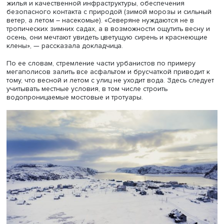
Фото: iStock
Города необходимы Арктике по многим причинам.
Руководители добывающих компаний говорят, что им 
квалифицированные специалисты, которые могут быстр
добраться до скважины и на месте определить причину
неисправности оборудования или других технологическ
то и человеческих проблем. Квалифицированный перс
должен жить на Севере: здесь мнения капиталистическ
менеджеров и советских ученых совпадают. Но «города
специалистов» будут заведомо меньше, и в них нужна
качественная городская среда, которую затруднительн
создать в небольшом населенном пункте.
Кроме того, именно в городах концентрируются иннова
собираются и объединяются креативные люди с ярким
идеями. А значит, нужны опорные населенные пункты, 
размещения профессионалов.