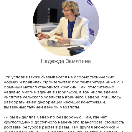
формально очерченной территории Арктической зоны 
не везде есть вечная мерзлота или суровые морозы.
Некоторые ученые определяют Север как зону диском
не случайно в 1970-е гг. обсуждалось, что в некоторых
городах лучше не жить постоянно из-за экстремальных
температур и резких (до 40 мм ртутного столба) перепа
давления.
Надежда Замятина