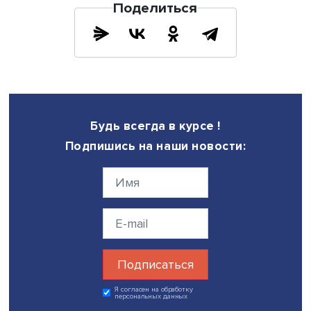
По ее мнению, попытка реанимировать опыт советских
территориально-производственных комплексов в усло
рыночной экономики вряд ли станет успешной, посколь
сейчас продукция предприятий обрабатывающей
промышленности, расположенных в отдаленных местнос
вряд ли будет пользоваться спросом из-за высоких цен
это не значит, что нельзя развивать на Севере отрасли,
ориентированные на местный рынок. Например, можно
использовать опыт Канады, где существует программа 
местными школами продукции местных фермеров для
поддержки и стимулирования их деятельности.
Надежда Замятина также подчеркнула, что одно разви
туризма вряд ли способно дать новые стимулы роста и
укрепления северных городов из-за сложности достав
путешественников и необходимости опережающего со
инфраструктуры, которая может «не взлететь» из-за
ограниченности потока гостей.
Отвечая на вопрос о ностальгии северян по временам 
Надежда Замятина подчеркнула, что Арктика и населя
ее люди очень отличаются. С одной стороны, в советск