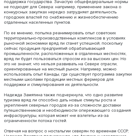
Фото: iStock
Надежда Замятина подчеркнула, что российский Север
наполнен фантастическими и увлеченными людьми,
направившимися туда реализовывать свои мечты и
знающими, зачем они там живут.