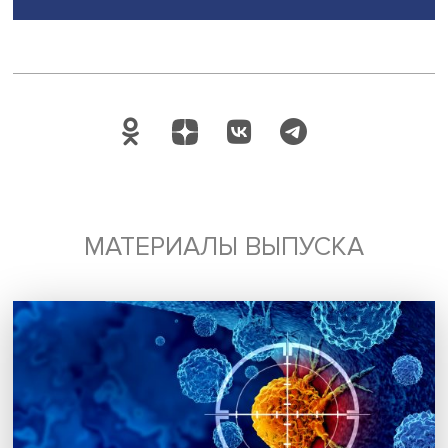
годы многие ехали за большими деньгами, и действите
много получали за счет сдельной работы и местных
надбавок, действовали и особые нормы снабжения. По
ностальгия на контрасте с нынешними временами
присутствует. 1990-е гг. Север, особенно его наиболее
отдаленные местности, пережил тяжело: в Билибино (п
при АЭС на Чукотке) дети грызли макароны как лакомст
«Однако есть и те, кто ехал на Север за свободой, отсу
партийных и профсоюзных собраний и бюрократическ
придирок. Когда идет стандартизация быта и практик ра
люди с драйвом ностальгируют скорее по северной св
а не по длинному рублю», — рассказала Надежда Замят
Например, геолог Фарман Салманов поехал в Мегион
вопреки предписанию работать в Кемеровской области
1961 году нашел там нефть. Нынешние вахтовики менее
инициативны и более дисциплинированны.
Дата публикации: 12.11.2025
Автор:
Павел Аптекарь