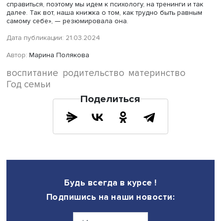
Фото: iStock
«Мы надеемся, что сегодня, погружаясь в условия
неопределенности, родители постепенно становятся б
толерантными к этой ситуации, что также является факт
повышения самоэффективности. Нам важно, чтобы род
могли отрефлексировать разнообразие своей жизни,
разнообразие того, что они умеют, что их окружает, и п
где у них существуют возможности попросить помощи,
особенно научиться запрашивать эту помощь», — поде
эксперт.
Традиционно человек формирует в себе идентичность, 
сегодняшние обстоятельства заставляют нас формиров
аутентичность, считает Катерина Поливанова.
«В нынешних обстоятельствах я должна быть равна сам