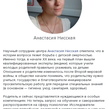
на душу».
«Научное или экспертное знание может служить для ни
средством преодоления разногласий с родственниками
другими людьми, которые “навязывают” свои воспитат
стратегии», — отметила она.
Зачастую такие разногласия решаются посредством
минимизации контактов — как со старшими родственник
так и с воспитателями и учителями (домашнее обучение)
как справляться исключительно своими силами тяжело,
нанимают помощников, которые соответствуют
предпочитаемой родителем форме организации жизни
ребенка и точно следуют всем указаниям.