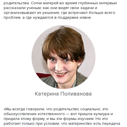
отметила научный руководитель Центра исследований
современного детства, ординарный профессор
Институ
образования
НИУ ВШЭ
Катерина Поливанова
, открыва
семинар «Мама между хаосом и порядком: изучаем фе
материнства». На нем была представлена монография
«Материнство: новые дискурсы, проблемы, практики»
, в
которой собраны результаты исследования современн
родительства. Сотни матерей во время глубинных инте
рассказали ученым, как они видят свои задачи и
организовывают их решение, где встречают больше вс
проблем, а где нуждаются в поддержке извне.