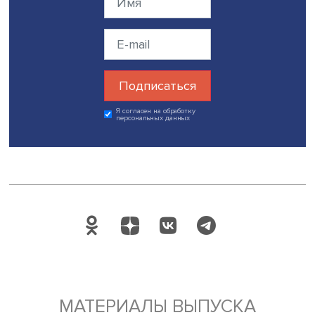
себе. И это равенство самому себе является задачей, с
которой люди никогда не сталкивались раньше. Сегодн
ней столкнулись на материале материнства, и она дово
ярко себя проявляет. Человек ищет себя в родительстве
этой форме существования вместе со своим ребенком, 
ситуации абсолютной сверхответственности, и человек 
выстраивает себя. Это новая задача, раньше мы просто
делали так, как делали наши родители. С ней очень тру
справиться, поэтому мы идем к психологу, на тренинги и
далее. Так вот, наша книжка о том, как трудно быть рав
самому себе», — резюмировала она.
Дата публикации: 21.03.2024
Автор:
Марина Полякова
воспитание
родительство
материнство
Год семьи
Поделиться