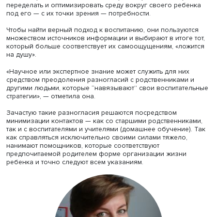
Яна Михайлова
У современных родителей отсутствует «опыт детодержа
(опыт общения с детьми и ухода за ними в расширенно
семье. —
Ред.
) до появления собственных детей, добав
младший научный сотрудник центра
Яна Михайлова
. За
стало популярным так называемое «интенсивное
родительство», когда в воспитание ребенка вкладываю
большие объемы ресурсов: времени, эмоционального т
денег и др. По этой концепции, «хорошие родители» стр
переделать и оптимизировать среду вокруг своего реб
под его — с их точки зрения — потребности.
Чтобы найти верный подход к воспитанию, они пользую
множеством источников информации и выбирают в итоге
который больше соответствует их самоощущениям, «ло