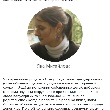
«Интересно, что поменялся и идеал семьи. Раньше, если
женщины не сложились вот эти самые “нормальные”
отношения, “нормальная” семья, то для своей дочери 
все-таки хотела обязательно стабильной брачности, в
рожденных детей и так далее. Но сегодня мы находимся
ситуации, когда этот идеал, по всей видимости, тоже до
сильно трансформируется», — добавила эксперт.
Родительство перестало быть просто детско-родительс
отношениями, а воспитание детей вышло из приватной 
публичную сферу. Просвещенные родители теперь бол
ориентируются на экспертное знание, чем на советы
собственных мам, которым верят все меньше.