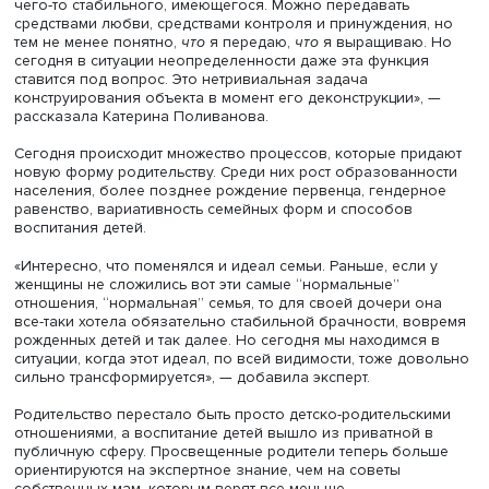
Катерина Поливанова
«Мы всегда говорили, что родительство социально, это
обыскусствление естественного — вот пришла культура
придала этому форму, и мы эти формы изучаем. Но это
работает только при условии, что материнство есть пер
чего-то стабильного, имеющегося. Можно передавать
средствами любви, средствами контроля и принуждения
тем не менее понятно,
что
я передаю,
что
я выращиваю.
сегодня в ситуации неопределенности даже эта функци
ставится под вопрос. Это нетривиальная задача
конструирования объекта в момент его деконструкции»,
рассказала Катерина Поливанова.
Сегодня происходит множество процессов, которые пр
новую форму родительству. Среди них рост образованн
населения, более позднее рождение первенца, гендер
равенство, вариативность семейных форм и способов
воспитания детей.