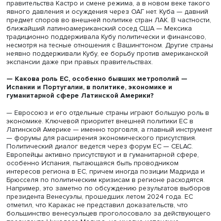
в начале XXI века был создан ряд региональных
объединений, не включающих США и Канаду. Это очень
важно, поскольку именно через интеграцию страны ЛА
объединяются и превращаются в силу мирового уровня
Латиноамериканцы действуют в международных делах 
многочисленные интеграционные объединения, сейчас
регионе их насчитывается около 200, часть из них дейс
скорее номинально. Но есть и по-настоящему значимы
альянсы.
В начале XXI века в Латинской Америке появились нов
политические и экономические блоки без США и Канад
начавшие играть заметную роль в межгосударственном
диалоге: Боливарианский альянс для народов Америки
(ALBA), ориентированный на идеологическую сплоченн
латиноамериканских стран, а также Союз южноамерика
наций (UNASUR) и Сообщество стран Латинской Америк
Карибского бассейна (СЕLAC), ставшие инициативами п
политической интеграции и безопасности.
Наконец, снизилось влияние США в Организации
американских государств. Сейчас ОАГ не следует повес
США, поскольку страны Латинской Америки сумели