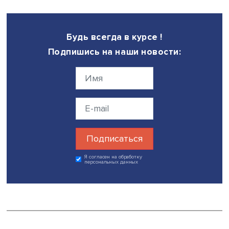
способные найти свои ниши в Латинской Америке без 
помощи государства. Нам надо выйти за пределы
политических рукопожатий, активизировать взаимную
торговлю. Сейчас взаимный товарооборот России со
странами континента существенно меньше, чем у Южно
Кореи, не говоря уже о Китае.
— Стоит ли России уделять больше внимания небо
странам, например Парагваю, где белоэмигранты вн
большой вклад в воссоздание национальной армии и
победу в войне 1932–1935 годов?
— Конечно стоит. В Латинской Америке все страны тесн
взаимосвязаны. Та же Бразилия, крупнейшая страна и
экономика континента, активно сотрудничает с целым
спектром внерегиональных государств, различных по 
размеру и влиянию. А Китай и Южная Корея, уделяя б
внимания ключевым странам, расширяют свое присутств
Парагвае, Уругвае и Боливии. Например, в Боливии сей
Китай агрессивно борется за месторождения редкозем
элементов.
Участие русских в Чакской войне малоизвестно. Авторы