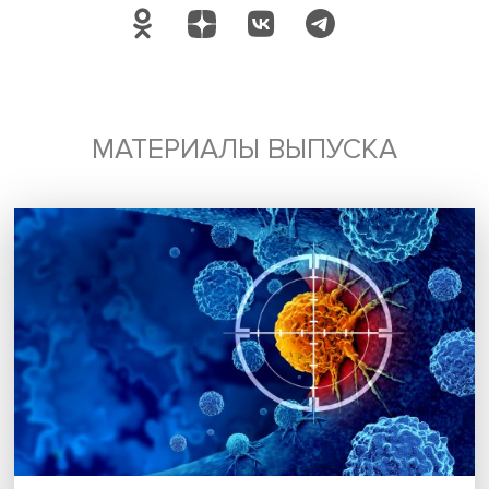
Парагвая и Боливии размыто описывают роль эмигрант
воссоздании парагвайской армии, их успехи не подсве
из-за слабой активности отношений. Наверное, россий
ученым и дипломатам надо больше говорить об этих
страницах недавней истории.
— Как страны региона отреагировали на военный
конфликт на Украине и западные санкции против Ро
— Общество было шокировано началом боевых действ
лидеры заняли позицию твердого нейтралитета, они
отказались поддержать США и Запад и стремятся избег
шагов, способных привести к обострению отношений,
поскольку в регионе много своих проблем. Уровень
взаимной торговли России и стран континента мало
изменился. А объем товарооборота РФ с Бразилией с
февраля 2022 года даже ощутимо вырос, в Аргентине
частный сектор продолжает работу с Россией, несмотря
громкие заявления нового прозападного президента-
либертарианца Хавьера Милея.
— Каковы ваши творческие планы?