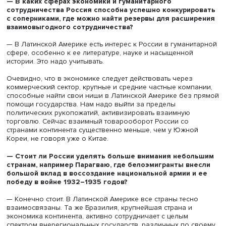
для себя заново.
Латинская Америка у россиян связывается с третьим ми
низким общим уровнем развития, хотя сейчас Бразилия
инновационному и промышленному развитию где-то
опережает Россию. Если говорить о крупнейших мегап
континента — Мехико, Рио-де-Жанейро, Лиме, Кордове,
Картахене, Буэнос-Айресе, — то они по качеству
инфраструктуры, городской среды, общества и образо
населения не уступают Москве и Петербургу. Крупнейш
экономики региона находятся между развитыми и
развивающимися странами.
Отмечу, что Россию как наследницу СССР воспринимают
странах Латинской Америки в целом достаточно хорошо
углублению отношений препятствует незавершенность 
инициатив.
— Какую роль в развитии отношений со странами Л
может сыграть БРИКС?
— Сотрудничество с Бразилией в БРИКС для России
достаточно ограниченно, оно даже меньше, чем с ЮАР,