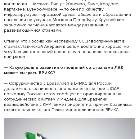
а также финансовой и обрабатывающей отраслях. Они
становятся ориентированными на Китай. Опросы среди
латиноамериканцев показывают, что по присутствию в
технологиях Китай многократно опережает ЕС и США. В
гуманитарной сфере, защите прав человека и окружа
среды ведущую роль играет ЕС, а в военно-техническо
сотрудничестве лидерство сохраняют США.
— Как работа китайских компаний влияет на природ
континента, вызывает ли это конфликты?
— Китайские компании не особенно внимательны к во
защиты окружающей среды. В Латинской Америке, леса
которой называют легкими Земли, где сосредоточены
уникальные флора и фауна, это ощущается особенно я
Пренебрежение к природе сталкивается с протестами
защитников окружающей среды, поэтому немало проек
закрыли под давлением местных сообществ и НКО из-з
возможного ущерба экологии.
Инфраструктурные проекты, строительство дорог в
отдаленные регионы удается согласовать. Но, например