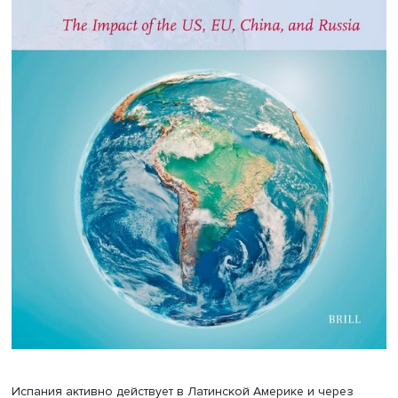
Латинской Америке — именно торговля, а главный инст
— форумы для расширения экономического присутстви
Политический диалог ведется через форум ЕС — СELAC
Европейцы активно присутствуют и в гуманитарной сфер
особенно Испания, пытающаяся быть проводником
интересов региона в ЕС, причем иногда позиции Мадри
Брюсселя по политическим кризисам в регионе расходя
Например, это заметно по обсуждению результатов вы
президента Венесуэлы, прошедших летом 2024 года. Е
отметил, что Каракас не представил доказательств, что
большинство венесуэльцев проголосовало за действу
президента Николаса Мадуро, но многие испанские
представители при ЕС после протестов оппозиции в
крупнейших городах Венесуэлы, не признавшей резуль
выборов, заявили, что оказывать давление на режим 
не стоит. Это продемонстрировало, что испанцы очень 
понимают ситуацию внутри Венесуэлы. Прошедшие вы
стали рекордными по доле уклонившихся от участия: м
представители среднего класса — против Мадуро, но
одновременно они не хотят поддерживать и оппозицию
подозревая ее в стремлении обогатиться после приход
власти и покинуть страну.