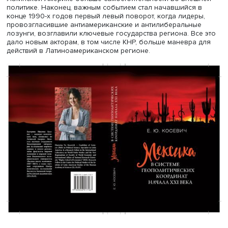
До этого периода США в значительной степени
контролировали внешнюю политику и экономические с
многих стран Латинской Америки. Изменения были свя
«потерянным десятилетием» — 1980-ми годами,
экономическими трудностями многих стран региона, в т
числе Мексики и Венесуэлы, бывших оплотами стабильн
демократии на континенте. Поэтому многие государства
начали рассматривать страны Азии, особенно Китай, 
Корею и Японию, как одно из направлений внешней
политики, активно развивали связи с Тихоокеанским
регионом. Вместе с экономическими проблемами в сер
1990-х годов это стимулировало крупнейшие страны ре
к повышению активности на мировой арене.
Наконец, распад СССР и теракты 11 сентября 2001 года
переключили внимание США на другие регионы, что да
Латинской Америке больше самостоятельности во вне
политике. Наконец, важным событием стал начавшийся 
конце 1990-х годов первый левый поворот, когда лидер
провозгласившие антиамериканские и антилиберальны
лозунги, возглавили ключевые государства региона. Вс
дало новым акторам, в том числе КНР, больше маневра