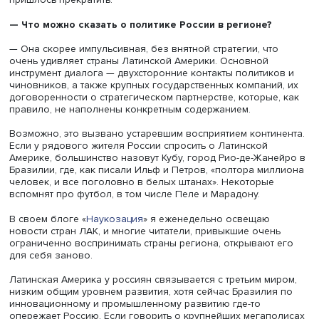
экономики и влияния в мире менее заметна. Бразильцы
относятся к ней немного пренебрежительно.
— Насколько серьезную роль в регионе играет Кита
— Китай — основной актор в Латинской Америке после
Он начал экспансию в 1990-е годы, что сочеталось с т
на диверсификацию, и в начале 2000-х годов он объяв
масштабных инвестициях в инфраструктуру и сферу
технологического развития, что на ура встретили стран
региона. Сейчас Китай стал вторым торговым партнером
ЛАК, а для Бразилии и Аргентины даже первым. Наприм
для 21 из 26 штатов Бразилии именно Китай — основно
контрагент по импорту и экспорту, хотя в 2010 году
большинство штатов ориентировались на США и отдел
страны ЕС. Китай значительно влияет на экономику стр
Латинской Америки в сфере инвестиций в технологии, 
полезных ископаемых и инфраструктурных проектов.
— В каких отраслях экономики его позиции наиболе
значительны?
— В инфраструктурной, технологической, горнодобыва