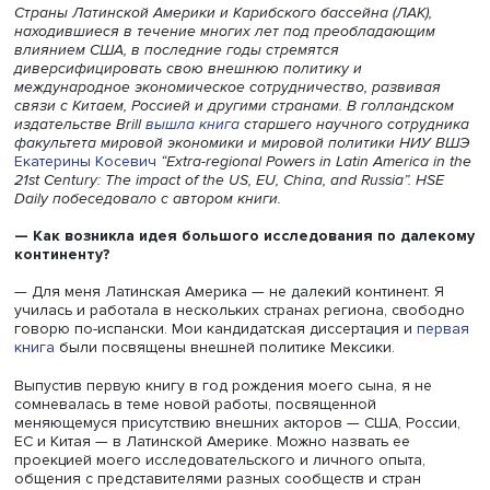
Фото: Блог Екатерины Косевич «Наукозация»
Страны Латинской Америки и Карибского бассейна (ЛАК)
находившиеся в течение многих лет под преобладающ
влиянием США, в последние годы стремятся
диверсифицировать свою внешнюю политику и
международное экономическое сотрудничество, развив
связи с Китаем, Россией и другими странами. В голланд
издательстве Brill
вышла книга
старшего научного сотр
факультета мировой экономики и мировой политики Н
Екатерины Косевич
“Extra-regional Powers in Latin America
21st Century: The impact of the US, EU, China, and Russia”. 
Daily побеседовало с автором книги.
— Как возникла идея большого исследования по да
континенту?
— Для меня Латинская Америка — не далекий континент