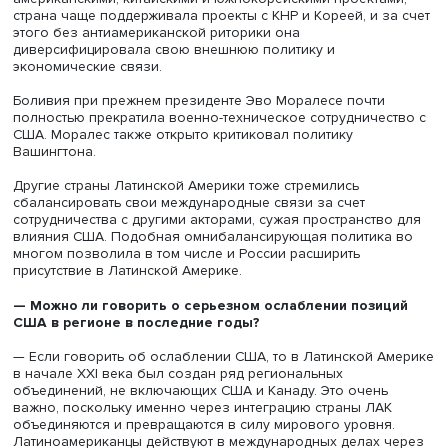
энергоресурсов и сельхозпродукции, что усилило интер
новых партнеров, в том числе Китая, ставшего главным
конкурентом США, и Южной Кореи, к Латинской Америк
Пекин рассматривает ее как важного поставщика прир
ресурсов и продуктов сельского хозяйства (жизненно 
для китайцев сои и мяса), а также как возможный путь 
связи с США.
— Как трансформировалась политика ключевых
государств ЛАК в XXI веке?
— Левый поворот конца XX — начала XXI века, пик кот
пришелся на 2014–2015 годы, привел к более явному д
всех отказу многих стран Латинской Америки от
односторонней ориентации на США. Притом ряд правит
действовали не так демонстративно, как покойный пре
Венесуэлы Уго Чавес, кричавший с трибуны ООН о «дь
Буше», и стремились избегать агрессивного
антиамериканизма и изыскивать возможности
внерегионального сотрудничества.
Пример такой политики — деятельность президента Бр
Игнасио Лулы да Силвы, когда, выбирая между