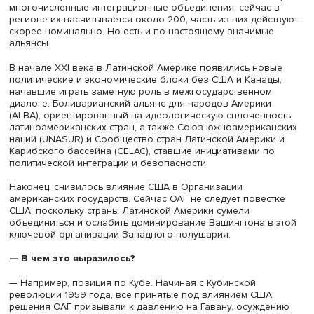
американскими, китайскими и южнокорейскими проекта
страна чаще поддерживала проекты с КНР и Кореей, и з
этого без антиамериканской риторики она
диверсифицировала свою внешнюю политику и
экономические связи.
Боливия при прежнем президенте Эво Моралесе почти
полностью прекратила военно-техническое сотрудничес
США. Моралес также открыто критиковал политику
Вашингтона.
Другие страны Латинской Америки тоже стремились
сбалансировать свои международные связи за счет
сотрудничества с другими акторами, сужая пространств
влияния США. Подобная омнибалансирующая политика
многом позволила в том числе и России расширить
присутствие в Латинской Америке.
— Можно ли говорить о серьезном ослаблении пози
США в регионе в последние годы?
— Если говорить об ослаблении США, то в Латинской А