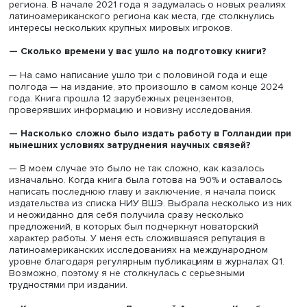
училась и работала в нескольких странах региона, сво
говорю по-испански. Мои кандидатская диссертация и
п
книга
были посвящены внешней политике Мексики.
Выпустив первую книгу в год рождения моего сына, я н
сомневалась в теме новой работы, посвященной
меняющемуся присутствию внешних акторов — США, Ро
ЕС и Китая — в Латинской Америке. Можно назвать ее
проекцией моего исследовательского и личного опыта,
общения с представителями разных сообществ и стран
региона. В начале 2021 года я задумалась о новых реа
латиноамериканского региона как места, где столкнули
интересы нескольких крупных мировых игроков.
— Сколько времени у вас ушло на подготовку книги?
— На само написание ушло три с половиной года и ещ
полгода — на издание, это произошло в самом конце 
года. Книга прошла 12 зарубежных рецензентов,
проверявших информацию и новизну исследования.
— Насколько сложно было издать работу в Голланди
нынешних условиях затруднения научных связей?