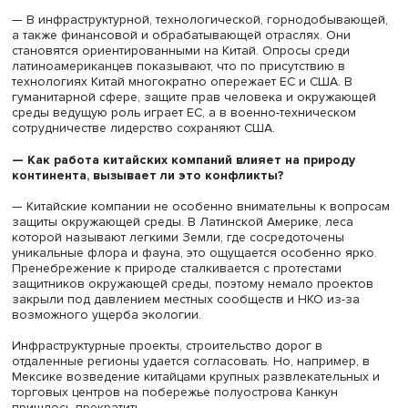
Испания активно действует в Латинской Америке и чер
институты гуманитарного и общественного сотрудничест
Более того, когда после кризиса 2008–2009 годов мо
было трудно найти работу в Испании, многие молодые
испанцы ехали в Латинскую Америку, особенно в Мексик
их охотно принимали. Роль Португалии с учетом размер