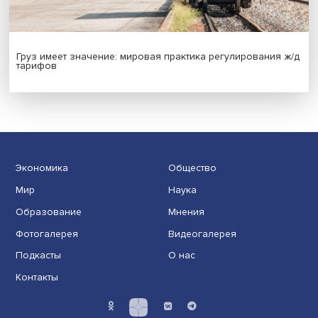
Гены, иммунитет и органоиды: ученые представили но
исследования в области биомедицины