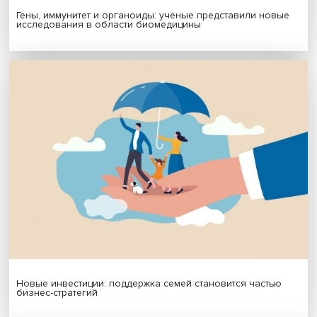
— Надеюсь получить хорошие рецензии на книгу и отз
коллег из Латинской Америки, моя предыдущая работа
Мексике заслужила высокую оценку РФФИ.
Сейчас мой приоритет — создать научную лабораторию
Латинской Америке в университете, ее появление смог
расширить сотрудничество России со странами региона
подготовить квалифицированных профессионалов,
понимающих специфику континента и его отдельных ст
Дата публикации: 30.01.2025
Автор:
Павел Аптекарь
Латинская Америка
политика
Поделиться