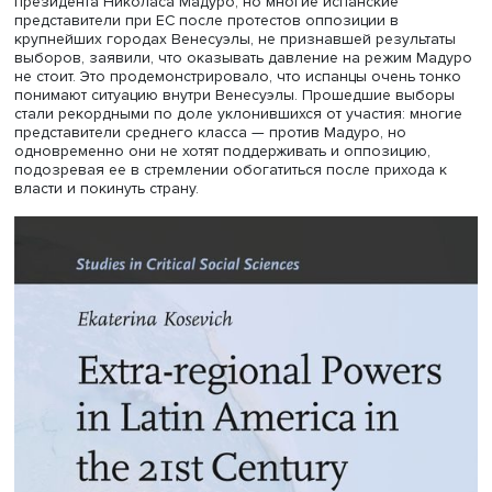
объединиться и ослабить доминирование Вашингтона в
ключевой организации Западного полушария.
— В чем это выразилось?
— Например, позиция по Кубе. Начиная с Кубинской
революции 1959 года, все принятые под влиянием США
решения ОАГ призывали к давлению на Гавану, осужд
правительства Кастро и смене режима, а в новом веке 
явного давления и осуждения через ОАГ нет. Куба — д
предмет споров во внешней политике стран ЛАК. В част
ближайший латиноамериканский сосед США — Мексика
традиционно поддерживала Кубу политически и финанс
несмотря на тесные отношения с Вашингтоном. Другие 
неявно поддерживали Кубу, ее борьбу против америка
экспансии даже при правых правительствах.
— Какова роль ЕС, особенно бывших метрополий —
Испании и Португалии, в политике, экономике и
гуманитарной сфере Латинской Америки?
— Евросоюз и его отдельные страны играют большую р
экономике. Ключевой приоритет внешней политики ЕС 