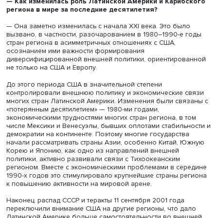
— В моем случае это было не так сложно, как казалось
изначально. Когда книга была готова на 90% и оставал
написать последнюю главу и заключение, я начала пои
издательства из списка НИУ ВШЭ. Выбрала несколько и
и неожиданно для себя получила сразу несколько
предложений, в которых был подчеркнут новаторский
характер работы. У меня есть сложившаяся репутация в
латиноамериканских исследованиях на международно
уровне благодаря регулярным публикациям в журналах
Возможно, поэтому я не столкнулась с серьезными
трудностями при издании.
— Как изменилась роль Латинской Америки и Кариб
региона в мире за последние десятилетия?
— Она заметно изменилась с начала XXI века. Это был
вызвано, в частности, разочарованием в 1980–1990-е 
стран региона в асимметричных отношениях с США,
осознанием ими важности формирования
диверсифицированной внешней политики, ориентиров
не только на США и Европу.