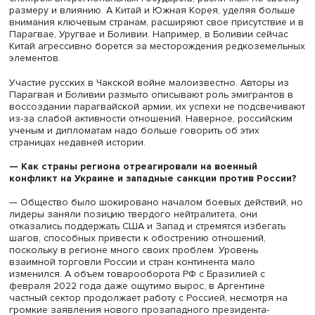
поскольку Россия в этом сообществе ориентирована н
сотрудничество с Китаем и Индией. Для Бразилии
взаимодействие с КНР также приоритетно, причем бра
открыто заявляют, что Пекин монополизировал БРИКС.