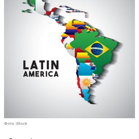
Мексике возведение китайцами крупных развлекательн
торговых центров на побережье полуострова Канкун
пришлось прекратить.
— Что можно сказать о политике России в регионе?
— Она скорее импульсивная, без внятной стратегии, чт
очень удивляет страны Латинской Америки. Основной
инструмент диалога — двухсторонние контакты политик
чиновников, а также крупных государственных компани
договоренности о стратегическом партнерстве, которые
правило, не наполнены конкретным содержанием.
Возможно, это вызвано устаревшим восприятием конти
Если у рядового жителя России спросить о Латинской
Америке, большинство назовут Кубу, город Рио-де-Жан
Бразилии, где, как писали Ильф и Петров, «полтора ми
человек, и все поголовно в белых штанах». Некоторые
вспомнят про футбол, в том числе Пеле и Марадону.
В своем блоге «
Наукозация
» я еженедельно освещаю
новости стран ЛАК, и многие читатели, привыкшие очен
ограниченно воспринимать страны региона, открывают