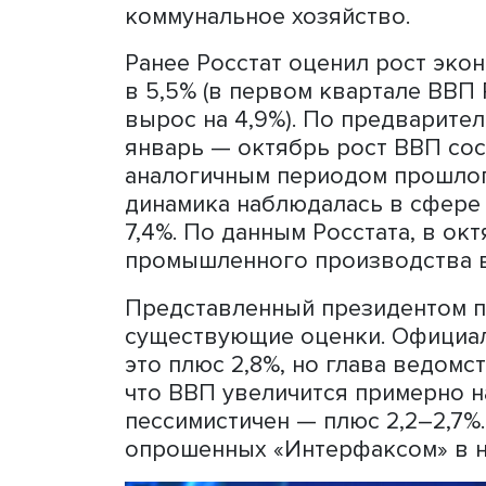
показатель. Россия — кру
роста сейчас опережает в
Владимир Путин, выступа
зовет!».
Он подчеркнул, что сегод
России все большую долю
несырьевые отрасли. Это
логистика, строительство
коммунальное хозяйство.
Ранее Росстат оценил рос
в 5,5% (в первом квартале
вырос на 4,9%). По предв
январь — октябрь рост ВВ