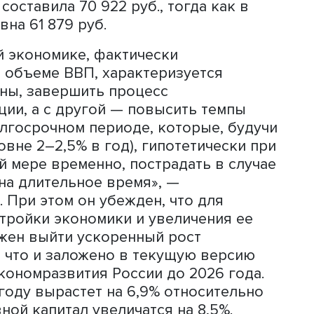
гда мы сделали акцент на развитие
, на укрепление финансовой сферы и
тежной инфраструктуры», — отметил 
ректора Института «
Центр развития
»
экономика растет, так как увеличиваю
, характеризующих объемы выпуска,
кой.
ода Росстат зафиксировал новый
2,9%. Реальные располагаемые доход
 в третьем квартале 2023 года по
 периодом прошлого года. Основной 
 плата: среднемесячная начисленная