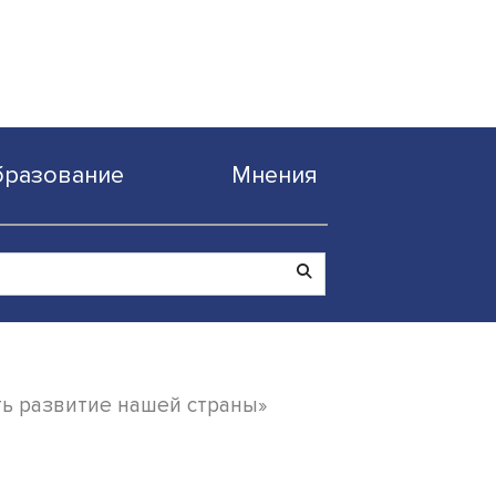
Образование
Мнен
звне сдержать развитие нашей страны»