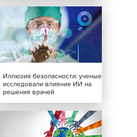
Новые инвестиции: подд
семей становится частью
енее
бизнес-стратегий
 Такой
бавку
ня он
есь, —
ороший