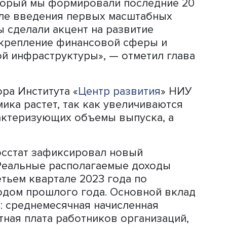
ны отвечать на самые сложные вызов
ивно справляется с попытками извне
страны. Залогом стал фундаментальны
ти, который мы формировали последн
ода, после введения первых масштабны