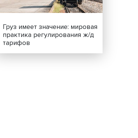
ая
ценности: в ЦенСИБ
ости —
завершилась летняя шко
ит
тия —
орил,
.
Груз имеет значение: мир