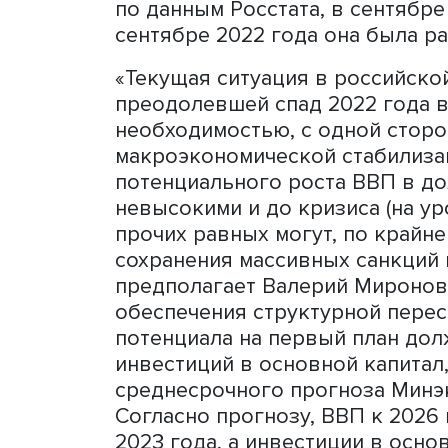
санкций против России. То
потребительского сектора
создание собственной пла
государства.
По мнению заместителя ди
ВШЭ
Валерия Миронова
, 
большинство индикаторов
безработица остается низ
По итогам октября 2023 г
исторический минимум — 
населения выросли на 5,1%
сравнению с аналогичным
дает растущая заработная