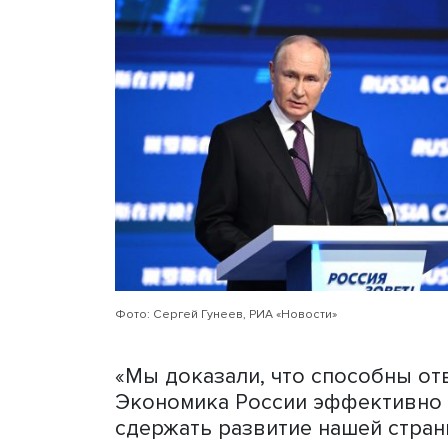
аналогичным периодом пр
динамика наблюдалась в
7,4%. По данным Росстата
промышленного производс
Представленный президен
существующие оценки. О
это плюс 2,8%, но глава 
что ВВП увеличится приме
пессимистичен — плюс 2,2
опрошенных «Интерфаксом»