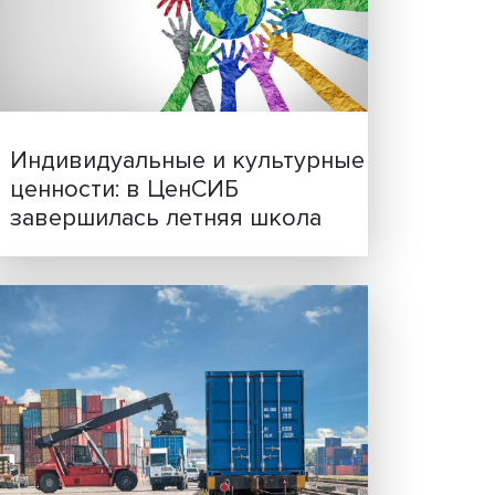
ам
Иллюзия безопасности: 
азал
исследовали влияние ИИ
ссия
решения врачей
спорт,
 года
ором —
я, за
Индивидуальные и культ