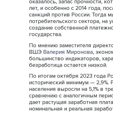
Фото: Сергей Гунеев, РИА «Новости»
«Мы доказали, что способ
Экономика России эффект
сдержать развитие нашей 
оказалось, запас прочнос
лет, и особенно с 2014 г