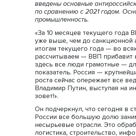
Экономика России по итог
чем на 3,5%. Об этом заяв
рост не только перекроет 
введены основные антирос
по сравнению с 2021 годо
промышленность.
«За 10 месяцев текущего 
уже выше, чем до санкцио
итогам текущего года — во
рассчитываем — ВВП приба
здесь все люди грамотны