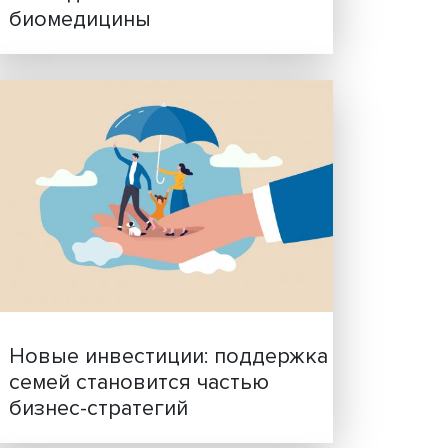
Гены, иммунитет и органо
ученые представили нов
исследования в области
биомедицины