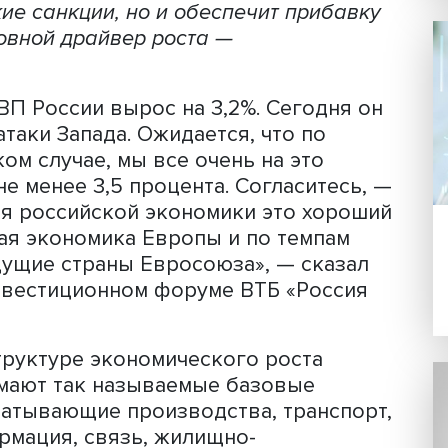
Фото: Северсталь
ам 2023 года может увеличиться не м
ил президент России Владимир Путин.
потери предыдущего года, когда были
сийские санкции, но и обеспечит при
м. Основной драйвер роста —
года ВВП России вырос на 3,2%. Сегод
нной атаки Запада. Ожидается, что по
 всяком случае, мы все очень на это
вит не менее 3,5 процента. Согласит
е — для российской экономики это х