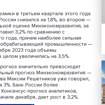
пнейшая экономика Европы и по темп
се ведущие страны Евросоюза», — ск
я на инвестиционном форуме ВТБ «Ро
ня в структуре экономического роста
 занимают так называемые базовые
 обрабатывающие производства, тран
, информация, связь, жилищно-
т экономики в третьем квартале этого
 ВВП России снизился на 1,8%, во вт
арительной оценке Минэкономразвити
П составил 3,2% по сравнению с