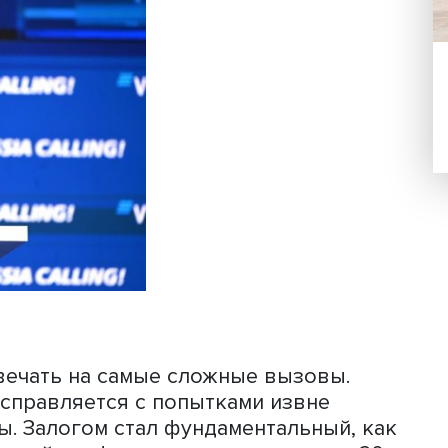
ошлого года, причем наиболее сильн
 сфере обрабатывающей промышленн
, в октябре 2023 года объемы
тва в целом увеличились на 3,5%.
том прогноз значительно превосход
фициальный прогноз Минэкономразви
ведомства Максим Решетников уже гов
рно на 3%. Банк России более
–2,7%. Консенсус-прогноз аналитиков,
 в начале декабря, дает рост в 3,2%