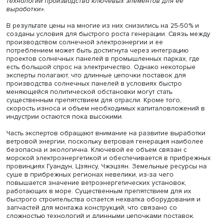
собственных технологий нового поколения.
Таким образом, атомная энергетика действительно ста
альтернативой углю, и целевые показатели в этой сфер
выглядят вполне реалистично, отмечают эксперты Вышк
Строительство всех объектов, которые должны быть в
в эксплуатацию к 2025 году, либо уже ведется, либо
официально запланировано.
«Зеленая» энергетика
Вопросам «зеленой» энергетики в целом в плане по
энергетическому развитию уделяется большое внимани
обусловлено курсом на решение экологических пробл
КНР и необходимостью формировать стратегию устойч
развития экономики с учетом защиты окружающей сред
«Циркуляре по вопросам развития возобновляемых
источников энергии в рамках 14-го пятилетнего плана»
курирующие энергетику госорганы и ведущие компании
этой сфере объявили о необходимости развития
инновационных технологий, позволяющих снижать затр
расширять масштабы выработки энергии. Главная цель
довести к 2030 году долю неископаемых ресурсов, вк