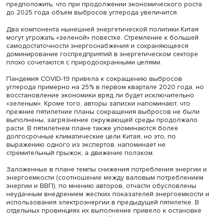
Пекинского технологического института полагают, что 
в энергопотреблении превысит 20% к 2025 году, но ва
понимать, что в Китае к неископаемым источникам энер
относят также и атомную энергетику.
«По прогнозам Института по проблемам изменения клим
устойчивого развития Университета Цинхуа, Китай може
достичь пика выбросов углекислого газа (около 10,5 мл
тонн) накануне 2030 года, после чего начнется их
сокращение».
Пятилетний план предполагает снижение выбросов на 
единицу ВВП, но отсутствие конкретных показателей ро
ВВП затрудняет прогноз динамики выбросов. Можно
предположить, что при продолжении экономического р
до 2025 года объем выбросов углерода увеличится.
Два компонента нынешней энергетической политики Ки
могут угрожать «зеленой» повестке. Стремление к боль
самодостаточности энергоснабжения и сохраняющееся
доминирование госпредприятий в энергетическом сект
плохо сочетаются с природоохранными целями.