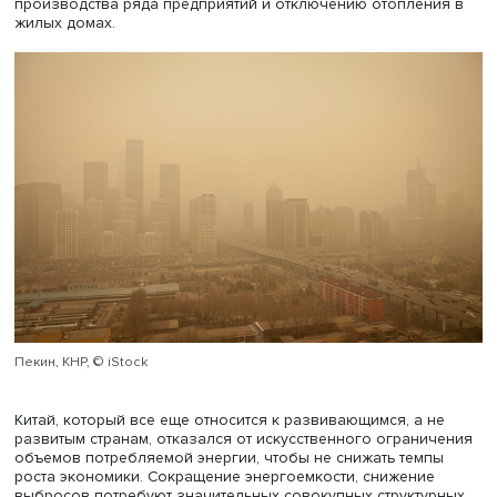
Пандемия COVID-19 привела к сокращению выбросов
углерода примерно на 25% в первом квартале 2020 год
восстановление экономики вряд ли будет исключитель
«зеленым». Кроме того, авторы записки напоминают, чт
прежние пятилетние планы сокращения выбросов не б
выполнены, загрязнение окружающей среды продолж
расти. В пятилетнем плане также упоминаются более
долгосрочные климатические цели Китая, но это, по
выражению одного из экспертов, напоминает не
стремительный прыжок, а движение ползком.
Заложенные в плане темпы снижения потребления энер
энергоемкости (соотношение между валовым потребле
энергии и ВВП), по мнению авторов, отчасти обусловл
неудачным внедрением жестких показателей энергоемк
использования электроэнергии в предыдущей пятилетке
отдельных провинциях их выполнение привело к остан
производства ряда предприятий и отключению отоплен
жилых домах.