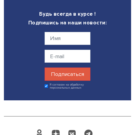
Часть экспертов обращают внимание на развитие выра
ветровой энергии, поскольку ветровая генерация наиб
безопасна и экологична. Ключевой ее объем связан с
морской электроэнергетикой и обеспечивается в приб
провинциях Гуандун, Цзянсу, Чжэцзян. Земельные ресур
суше в прибрежных регионах невелики, из-за чего
повышается значение ветроэнергетических установок,
работающих в море. Существенным препятствием для и
быстрого строительства остается нехватка оборудован
запчастей для монтажа конструкций, что связано со
сложностью технологий и длинными цепочками поставо
Планами также предусмотрено быстрое развитие водо
энергетики. Ее доля, по прогнозам, может к 2060 году 
20% от общего энергопотребления.
Авторы аналитической записки констатируют, что план
развития энергетики КНР на 14-ю пятилетку и на
долгосрочную перспективу ориентированы прежде все
создание условий для продолжения экономического ро
однако все больше учитывают общемировую тенденци
постепенного снижения роли ископаемых источников