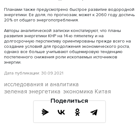
атомную энергетику, в объеме энергопотребления КНР 
20%. Отмечается необходимость провести энергетичес
трансформацию, направленную на рост генерации с
использованием ВИЭ.
«Увеличение генерации солнечной энергии становится
возможным прежде всего благодаря развитию в КНР
технологий производства ключевых элементов для ее
выработки».
В результате цены на многие из них снизились на 25-50
созданы условия для быстрого роста генерации. Связь
производством солнечной электроэнергии и ее
потреблением может быть достигнута через интеграцию
проектов солнечных панелей в промышленных парках, 
есть большой спрос на электричество. Однако некотор
эксперты полагают, что длинные цепочки поставок для
производства солнечных панелей в условиях быстро
меняющейся политической обстановки могут стать
существенным препятствием для отрасли. Кроме того,
скорость износа и объем необходимых капиталовложе
индустрии остаются пока высокими.