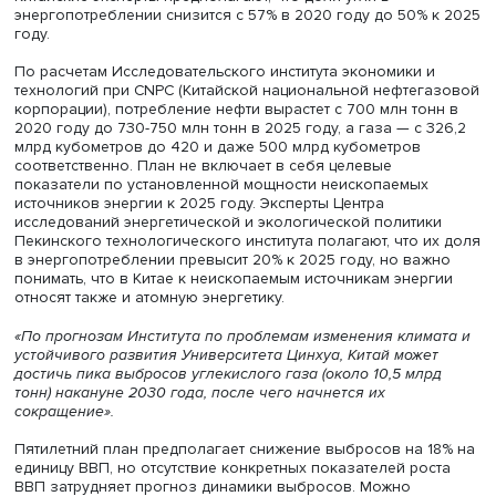
Василий Кашин, © Valdai Discussion Club
Снижение выбросов
Китай не готов полностью отказаться от угля, весьма
востребованного в энергетике. Пока в плане намечено
перейти к его «чистому и эффективному» использовани
Китайские эксперты предполагают, что доля угля в
энергопотреблении снизится с 57% в 2020 году до 50%
году.
По расчетам Исследовательского института экономики 
технологий при CNPC (Китайской национальной нефтег
корпорации), потребление нефти вырастет с 700 млн то
2020 году до 730-750 млн тонн в 2025 году, а газа — с 
млрд кубометров до 420 и даже 500 млрд кубометров
соответственно. План не включает в себя целевые
показатели по установленной мощности неископаемых
источников энергии к 2025 году. Эксперты Центра
исследований энергетической и экологической полити