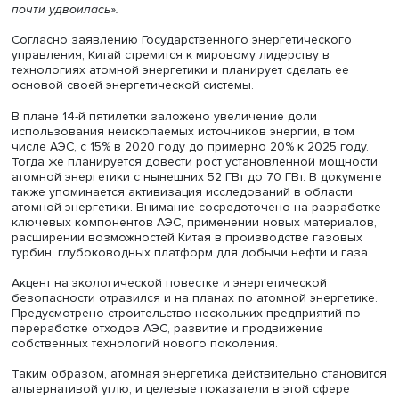
землепользование. Их модернизация не может произо
одномоментно и потребует огромных технических и
финансовых вложений.
Развитие атомной энергетики
В отличие от других стран мира, в КНР атомную энергет
часто рассматривают в одной категории с солнечной, ги
ветроэнергетикой. Среди основных положений планир
именно атомная энергетика занимает особое место, от
повышенный интерес Пекина к отрасли, обращают вни
авторы аналитический записки. В целом доля атомной
энергии в общем объеме выработки электроэнергии
увеличилась с 1,85% в 2011 году до 4,9% в 2019-м. Объе
производства атомной энергии составил 348,1 ТВт/ч — 
около 10% мировой выработки, что вывело Китай на тр
место после США и Франции по общей установленной
мощности атомной энергетики и по объемам выработа
энергии.
«Китай занимает лидирующие позиции в мире по темпа
развития атомной энергетики. По состоянию на 2021 го
страна имеет 49 действующих атомных энергоблоков о