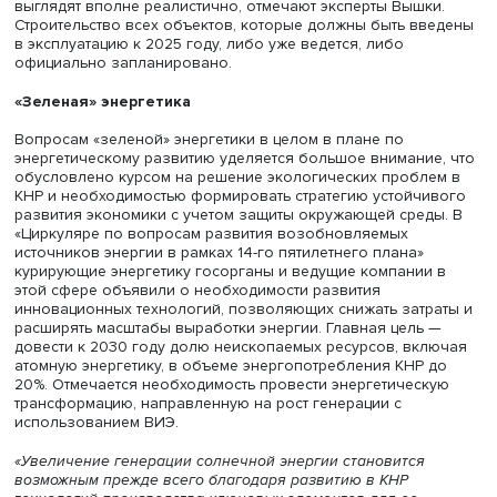
мощностью 47,498 ГВт. За годы 13-й пятилетки их мощно
почти удвоилась».
Согласно заявлению Государственного энергетическог
управления, Китай стремится к мировому лидерству в
технологиях атомной энергетики и планирует сделать е
основой своей энергетической системы.
В плане 14-й пятилетки заложено увеличение доли
использования неископаемых источников энергии, в т
числе АЭС, с 15% в 2020 году до примерно 20% к 2025 г
Тогда же планируется довести рост установленной мощ
атомной энергетики с нынешних 52 ГВт до 70 ГВт. В док
также упоминается активизация исследований в област
атомной энергетики. Внимание сосредоточено на разр
ключевых компонентов АЭС, применении новых матери
расширении возможностей Китая в производстве газо
турбин, глубоководных платформ для добычи нефти и г
Акцент на экологической повестке и энергетической
безопасности отразился и на планах по атомной энерге
Предусмотрено строительство нескольких предприятий
переработке отходов АЭС, развитие и продвижение