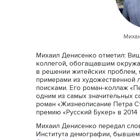
находившихся рядом с ни
проявлениях, ученым-энц
научных дисциплинах.