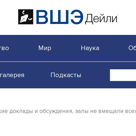
бщество
Мир
Наука
Видеогалерея
Подкасты
стические доклады и обсуждения, залы не