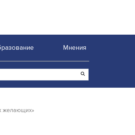
Образование
Мнен
 вмещали всех желающих»