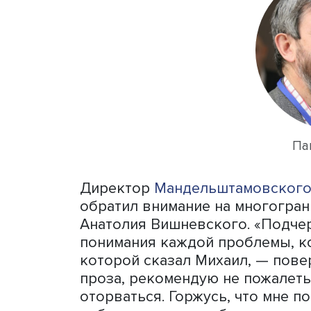
Также Вишневский регуляр
московского Дома ученых
обсуждения, залы не вме
Захаров. Анатолий Вишне
дома, где обсуждал с ним
с сахаром. Также научны
обсуждали после бадминто
Именно в спортивной раз
соратники решили покинут
создать собственный инст
«Он прожил долгую жизнь,
на которые он был готов 
подытожил Сергей Захаро