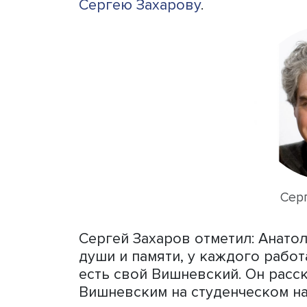
Михаил Денисенко отмети
коллегой, обогащавшим о
в решении житейских про
примерами из художествен
поисками. Его роман-колл
одним из самых значитель
роман «Жизнеописание Пе
премию «Русский Букер» в 
Михаил Денисенко переда
Института демографии, б
Сергею Захарову
.