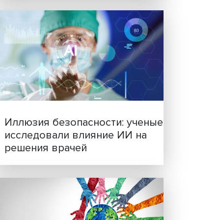
Новые инвестиции: подд
семей становится частью
бизнес-стратегий
 для
легу,