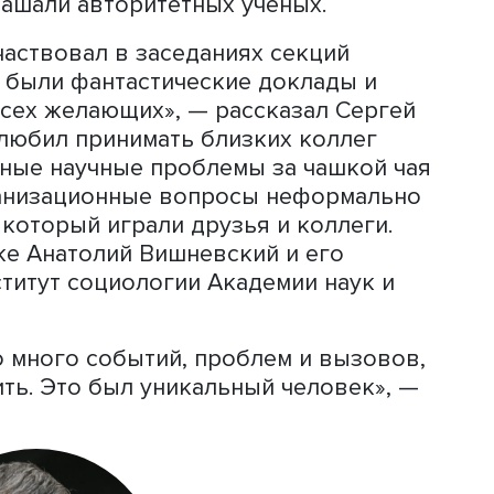
Сергей Захаров
Анатолий Вишневский не уходит из на
 работавшего или встречавшегося с н
 рассказал, что познакомился с Анат
ом научном семинаре в МГУ, куда
 приглашали авторитетных ученых.