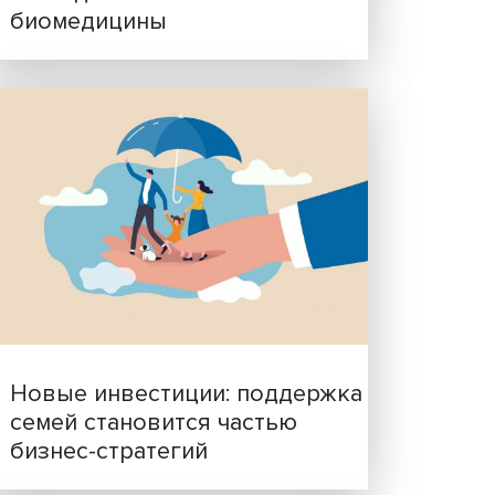
Гены, иммунитет и органо
ученые представили нов
исследования в области
биомедицины