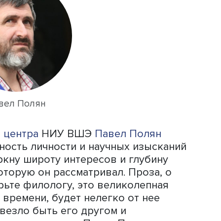
но участвовал в заседаниях секций
. «Это были фантастические доклады 
щали всех желающих», — рассказал Се
вский любил принимать близких колле
и сложные научные проблемы за чашк
е и организационные вопросы неформ
на, в который играли друзья и колле
девалке Анатолий Вишневский и его
ь Институт социологии Академии нау
итут.
 было много событий, проблем и выз
ответить. Это был уникальный челове
в.