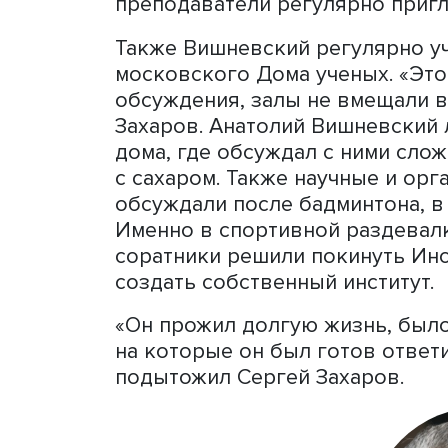
Сергей Захаров отметил: 
души и памяти, у каждого
есть свой Вишневский. Он
Вишневским на студенческ
преподаватели регулярно