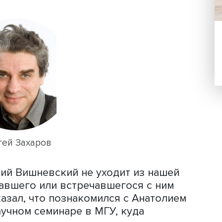
л: Вишневский был замечательным др
кружающих интеллектуально и помо
блем, ярким писателем, дополнявшим 
ной литературы, а литературу — нау
аж «Перехваченные письма» является
ных событий русской литературы XXI 
тра Степановича К.» был номинирован
2014 году.
л слово главному научному сотрудни
ывшему аспиранту Анатолия Григорье