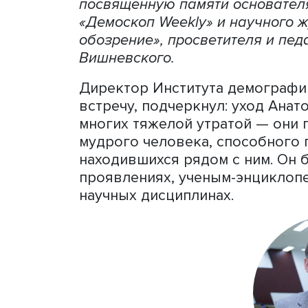
Анатол
Институт демографии им. А
совместно со студенчески
посвященную памяти основ
«Демоскоп Weekly» и нау
обозрение», просветителя
Вишневского.
Директор Института дем
встречу, подчеркнул: ухо
многих тяжелой утратой — 
мудрого человека, способ