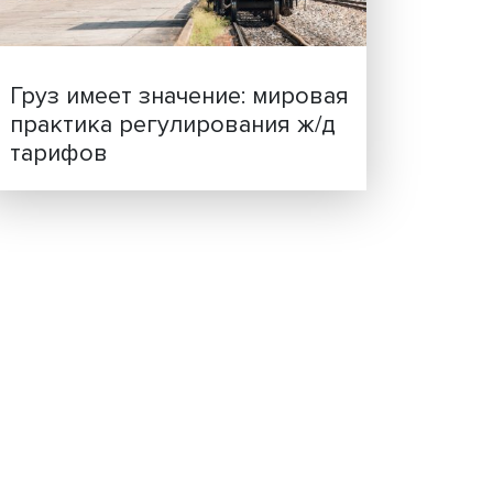
ценности: в ЦенСИБ
угом и
завершилась летняя шко
гавшим
науку
чными
века,
 на
ку
вича
Груз имеет значение: мир