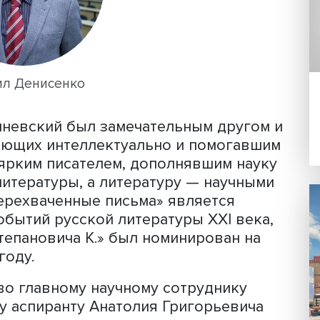
м. Он был выдающимся во всех своих
иклопедистом в демографии и других
Михаил Денисенко