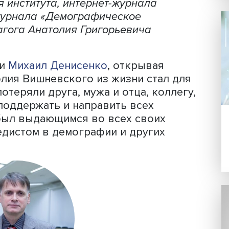
ий Вишневский, фото: psmb.ru
.Г. Вишневского
НИУ ВШЭ провел
м обществом «Демограф» встречу,
ателя института, интернет-журнала
чного журнала «Демографическое
 и педагога Анатолия Григорьевича
ографии
Михаил Денисенко
, открывая
д Анатолия Вишневского из жизни стал
они потеряли друга, мужа и отца, кол
ного поддержать и направить всех