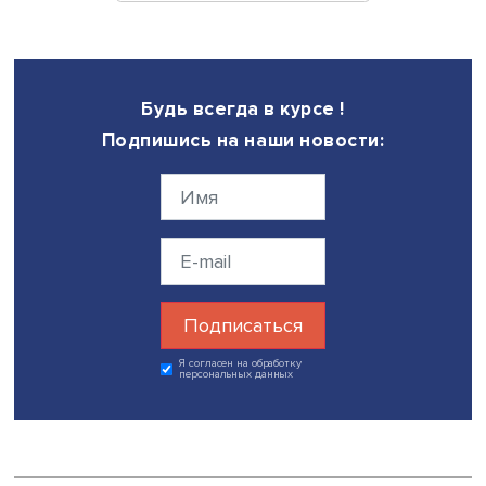
избыточной смертности — 742 человека на 100 тысяч
населения.
«Повлияла и непоследовательная политика правительс
части ограничительных мер и в части пропаганды вакци
а также поведение самого населения: слабое соблюде
гражданами вводимых ограничений и их предубеждени
против вакцинации. Здесь у нас богатое поле и для ана
для извлечения уроков», — заключил Евсей Гурвич.
На фото: Евсей Гурвич, источник: Высшая школа эконом
Дата публикации: 15.02.2022
Автор:
Марина Полякова
экспертиза
репортаж о событии
пандем
экономика
Поделиться