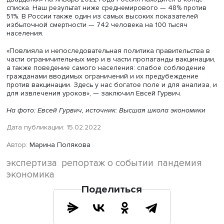
Фото: iStock
При этом по сравнению со многими другими странами в
России вводились менее жесткие антиковидные ограни
влияющие на экономику (работа предприятий,
межрегиональная и международная мобильность,
информационная кампания и т.п.). В целом общий инди
жесткости антиковидной политики (по базе данных Шк
государственного управления Оксфордского университ
COVID-19 Government Response Tracker) в России состав
54,5 балла, тогда как средний балл выборки из 75 стра
61,9.
Несмотря на достаточно успешное прохождение кризиса
точки зрения последствий для жизни и здоровья граж
результаты в нашей стране неудовлетворительные, отм
эксперт. Так, в рейтинге вакцинации стран «Большой
двадцатки» на январь 2022 года Россия находится в ко
списка. Наш результат ниже среднемирового — 48% пр
51%. В России также один из самых высоких показателе