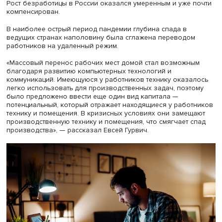
значимых предприятий для того, чтобы не допустить р
производственных цепочек, дополнительную поддержк
семей с детьми для сглаживания социальных последств
кризиса, увеличение пособий по безработице для
потерявших работу граждан, а также предоставление
льготных кредитов для сохранения занятости и снижен
налоговой нагрузки для малого бизнеса, предоставле
отсрочки по налоговым платежам.
«По оценкам экспертов, положительное влияние выдел
«безусловного дохода» в шесть раз ниже, чем адресны
выплат гражданам, потерявшим работу», — отметил Евс
Гурвич.
Рост безработицы в России оказался умеренным и уже
компенсирован.
В наиболее острый период пандемии глубина спада в
ведущих странах наполовину была сглажена переводо
работников на удаленный режим.
«Массовый перенос рабочих мест домой стал возможн
благодаря развитию компьютерных технологий и