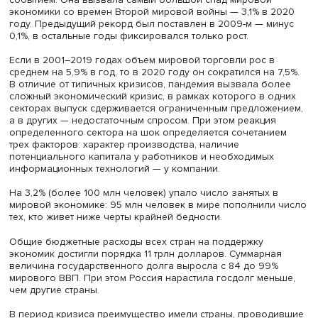
Евсей Гурвич прочел лекцию на тему «Межстрановой а
антикризисных мер, антиковидной политики и прохожд
пандемии».
Пандемия стала уникальным по масштабам экономичес
событием. Она вызвала самый большой спад мировой
экономики со времен Второй мировой войны — 3,1% в 
году. Предыдущий рекорд был поставлен в 2009-м — м
0,1%, в остальные годы фиксировался только рост.
Если в 2001–2019 годах объем мировой торговли рос в
среднем на 5,9% в год, то в 2020 году он сократился на 
В отличие от типичных кризисов, пандемия вызвала бо
сложный экономический кризис, в рамках которого в о
секторах выпуск сдерживается ограниченным предложе
а в других — недостаточным спросом. При этом реакция
определенного сектора на шок определяется сочетани
трех факторов: характер производства, наличие
потенциального капитала у работников и необходимых
информационных технологий — у компании.
На 3,2% (более 100 млн человек) упало число занятых 