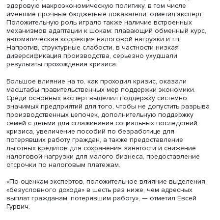
мировой экономике: 95 млн человек в мире пополнили
тех, кто живет ниже черты крайней бедности.
Общие бюджетные расходы всех стран на поддержку
экономик достигли порядка 11 трлн долларов. Суммарн
величина государственного долга выросла с 84 до 99
мирового ВВП. При этом Россия нарастила госдолг мен
чем другие страны.
В период кризиса преимущество имели страны, прово
здоровую макроэкономическую политику, в том числе
имевшие прочные бюджетные показатели, отметил эксп
Положительную роль играло также наличие встроенны
механизмов адаптации к шокам: плавающий обменный 
автоматическая коррекция налоговой нагрузки и т.п.
Напротив, структурные слабости, в частности низкая
диверсификация производства, серьезно ухудшали
результаты прохождения кризиса.
Большое влияние на то, как проходил кризис, оказали
масштабы правительственных мер поддержки экономик
Среди основных эксперт выделил поддержку системно