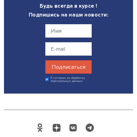
формуле 1 рубль наличный равен 1 рублю безналичном
равен 1 рублю цифровому».
На вопрос аудитории, можно ли назвать цифровой руб
криптовалютой, Борис Кулик ответил отрицательно. Курс
криптовалют нестабилен, на нем можно как заработать
деньги, так и потерять. «Цифровой рубль будет равнять
рублю, у него не будет отдельного курса. Цифровой ру
это официальное платежное средство, в то время как
криптовалюта не признается официальным платежным
средством», — подчеркнул эксперт Банка России.
Дата публикации: 10.11.2023
Автор:
Николай Константинов
финансовая грамотность
цифровой рубл
Поделиться