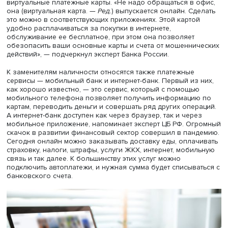
«С каждым годом потребность в наличных деньгах нем
снижается, это общемировая тенденция, — отмечает Бо
Кулик. — За последние 15 лет объем эмиссии пластиков
вырос почти в четыре раза. Пандемия дала огромный 
развитию дистанционных сервисов, и все больше росс
приобщаются к удобным способам расплачиваться за 
“не вставая с дивана”».
В качестве альтернативы физическим деньгам он назва
давно всем привычные пластиковые карты, а также
виртуальные платежные карты. «Не надо обращаться в 
она (виртуальная карта. —
Ред.
) выпускается онлайн. Сд
это можно в соответствующих приложениях. Этой карто
удобно расплачиваться за покупки в интернете,
обслуживание ее бесплатное, при этом она позволяет
обезопасить ваши основные карты и счета от мошенни
действий», — подчеркнул эксперт Банка России.
К заменителям наличности относятся также платежные
сервисы — мобильный банк и интернет-банк. Первый из
как хорошо известно, — это сервис, который с помощь
мобильного телефона позволяет получить информаци
картам, переводить деньги и совершать ряд других опер