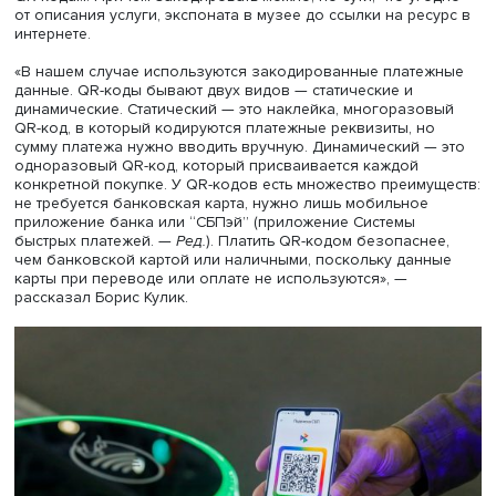
Фото: iStock
К аналогичным платежным инструментам относятся и
электронные кошельки. Их можно пополнять наличным
через платежный терминал компании-оператора или
банковской картой. «С помощью электронного кошельк
можно отправлять и получать денежные переводы,
расплачиваться за товары и услуги и не использовать 
этом наличные или банковский счет. Это гораздо безоп
чем платить с зарплатной карты или карты с большим
кредитным лимитом», — добавляет Борис Кулик. Самым
современным платежным средством он называет оплат
QR-кодам. Причем закодировать можно, по сути, что уг
от описания услуги, экспоната в музее до ссылки на ре
интернете.
«В нашем случае используются закодированные плате
данные. QR-коды бывают двух видов — статические и