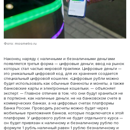
динамические. Статический — это наклейка, многоразо
QR-код, в который кодируются платежные реквизиты, н
сумму платежа нужно вводить вручную. Динамический 
одноразовый QR-код, который присваивается каждой
конкретной покупке. У QR-кодов есть множество преим
не требуется банковская карта, нужно лишь мобильное
приложение банка или “СБПэй” (приложение Системы
быстрых платежей. —
Ред.
). Платить QR-кодом безопасн
чем банковской картой или наличными, поскольку дан
карты при переводе или оплате не используются», —
рассказал Борис Кулик.