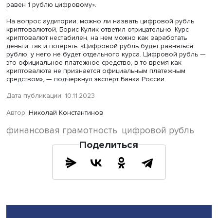
Фото: mosmetro.ru
Наконец, наряду с наличными и безналичными деньгам
появляется третья форма — цифровые деньги, ввод на
которых стал частью мировой практики. Цифровые день
это уникальный цифровой код, для их хранения создае
специальный цифровой кошелек. «Цифровые рубли мо
будет использовать как обычные банкноты и монеты, а
банковские карты и электронные кошельки, — объясня
эксперт. — Главное отличие в том, что они будут хранит
в портмоне, как наличные деньги, не на банковском сче
коммерческих банках, а на цифровых счетах платформ
Банка России. Проводить расчеты можно будет через
мобильные приложения банков, которые подключатся к
платформе. У цифрового рубля не будет отдельного ку
он будет привязан к наличному и безналичному рублю