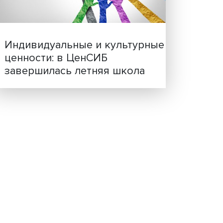
Иллюзия безопасности: 
исследовали влияние ИИ
решения врачей
менее
сы.
Индивидуальные и культ