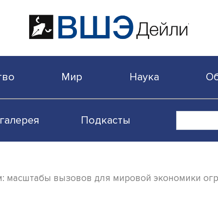
бщество
Мир
Наука
Видеогалерея
Подкасты
ерелом: масштабы вызовов для мировой э