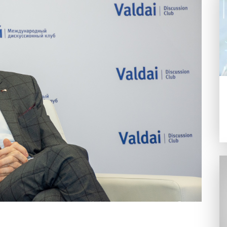
 последних двух лет «без преувеличе
в российского экономического разви
азал Игорь Макаров, межправительст
авила очередной доклад, посвященны
мата и экономике сокращения выбро