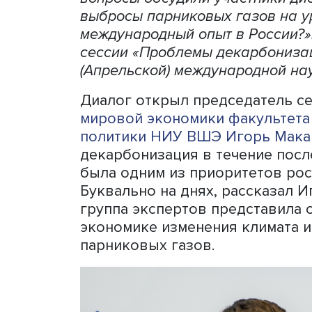
Как будет работать систем
безуглеродном мире займе
вопросы обсудили участни
выбросы парниковых газов
международный опыт в Рос
сессии «Проблемы декарбо
(Апрельской) международн
Диалог открыл председат
мировой экономики
факул
политики НИУ ВШЭ
Игорь