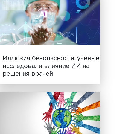
ния
тия».
венная
й
Новые инвестиции: подд
сов
семей становится частью
бизнес-стратегий