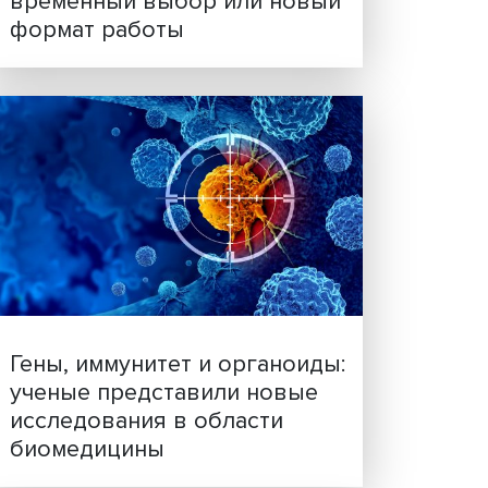
Платформенная занятост
временный выбор или н
формат работы