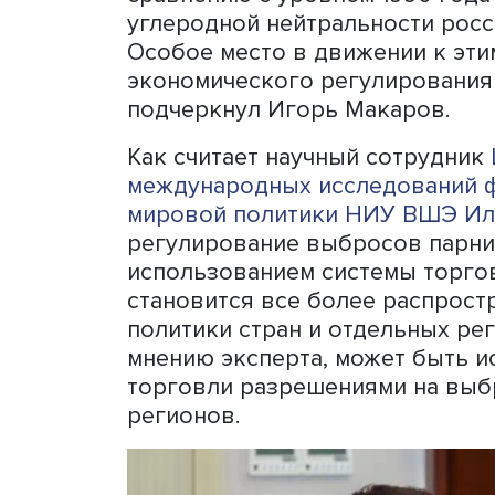
Среди них, например, так
планете на уровне не боле
доиндустриальным периодо
десятилетии суммарно на
больше, чем мы выбросил
словами, масштабы вызов
понятно, что к этим вызо
эксперт.
В ноябре 2021 года в Рос
экономического развития
выбросов парниковых газо
сокращение выбросов пар
сравнению с уровнем 1990
углеродной нейтральности