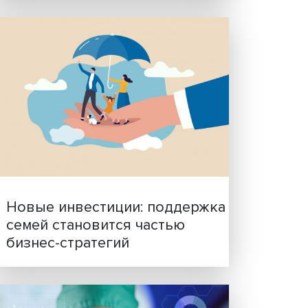
Гены, иммунитет и органо
ученые представили нов
исследования в области
биомедицины
и на
ть
инской
та