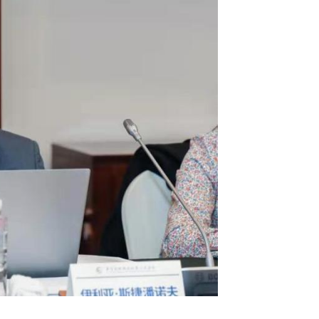
к этим целям отводится комплексу м
вания выбросов парниковых газов,
в.
удник
Центра комплексных европейск
аний
факультета мировой экономики 
ШЭ
Илья Степанов
, экономическое
арниковых газов, в том числе с
торговли выбросами (СТВ), с каждым
спространенным элементом климатиче
х регионов в их составе. В России, п
быть использован международный оп
а выбросы парниковых газов на уров