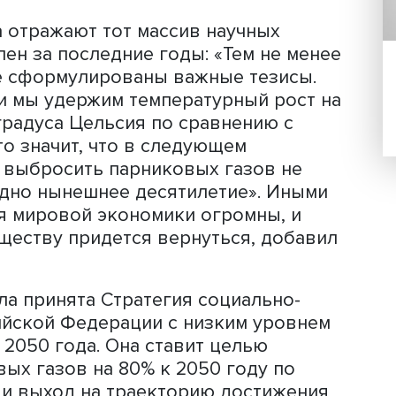
клада отражают тот массив научных
накоплен за последние годы: «Тем не 
ом виде сформулированы важные тези