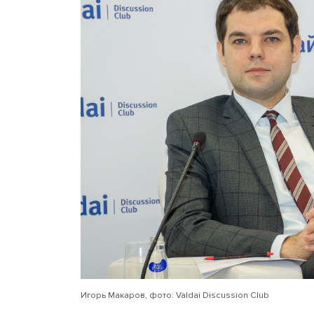
декарбонизация в течение
была одним из приоритето
Буквально на днях, расск
группа экспертов предст
экономике изменения кли
парниковых газов.