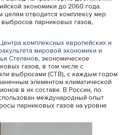
ой: если мы удержим температурный ро
е 1,5 градуса Цельсия по сравнению 
м, это значит, что в следующем
м надо выбросить парниковых газов н
и за одно нынешнее десятилетие». И
ов для мировой экономики огромны, 
вам обществу придется вернуться, до
сии была принята Стратегия социально
 Российской Федерации с низким уро
в до 2050 года. Она ставит целью
никовых газов на 80% к 2050 году п
 года и выход на траекторию достиж
 российской экономики до 2060 года