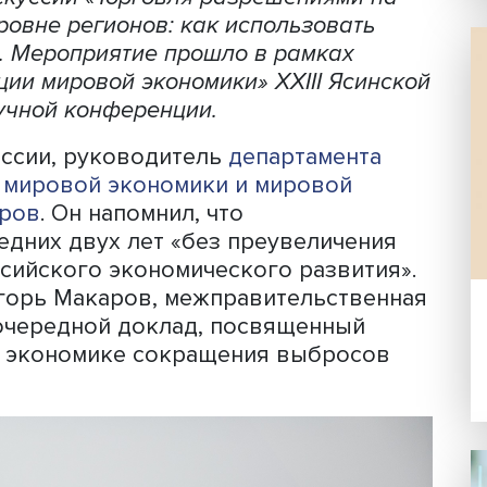
а торговли выбросами, какое место в
т атомная энергетика — эти и другие
ки дискуссии «Торговля разрешениям
 на уровне регионов: как использова
сии?». Мероприятие прошло в рамках
низации мировой экономики» XXIII Яс
ой научной конференции.
ель сессии, руководитель
департамен
ьтета мировой экономики и мировой
 Макаров
. Он напомнил, что