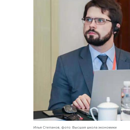
Особое место в движении 
экономического регулиро
подчеркнул Игорь Макаро
Как считает научный сотр
международных исследов
мировой политики НИУ В
регулирование выбросов п
использованием системы 
становится все более ра
политики стран и отдельны
мнению эксперта, может 
торговли разрешениями н
регионов.