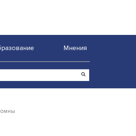
Образование
Мнен
кономики огромны