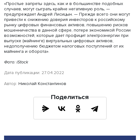
виртуальные. Вместе с тем уже достаточно сильно разв
мировой рынок виртуальных цифровых валют, не явля
цифровыми валютами центральных банков, что также б
положительным трендом для бизнес-сферы.
Отдельно эксперт остановился на положительных момен
которыми сегодня характеризуется рынок цифровых ва
активов. Главный, по его мнению, заключается в том, ч
сейчас наблюдается развитие необходимых технологий
появление сильных и прозрачных игроков, формирова
соответствующего клиентского опыта.
Спикер заострил внимание на дальнейших задачах, ко
требуют решения. В частности, необходимо обеспечить
выравнивание конкретных условий между развивающи
рынком виртуальных цифровых активов и только что
получившим фактическую регуляторную поддержку ры
реальных цифровых активов. Но при решении этих зад
может возникнуть соблазн добиться цели посредством
различных ограничений со стороны регулирующих орг
«Простые запреты здесь, как и в большинстве подобны
случаев, могут сыграть крайне негативную роль, —