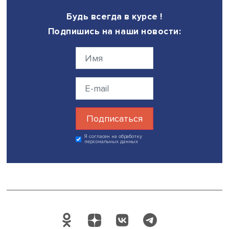
предупреждает Андрей Лисицын. — Прежде всего они м
привести к снижению доверия инвесторов к российско
рынку цифровых финансовых активов, повышению рис
мошенничества в данной сфере, потере экономикой Ро
возможностей, которые дает профицит электроэнергии 
выпуске (майнинге) виртуальных цифровых активов,
недополучению бюджетом налоговых поступлений от и
майнинга и оборота».
Фото: iStock
Дата публикации: 27.04.2022
Автор:
Николай Константинов
Поделиться