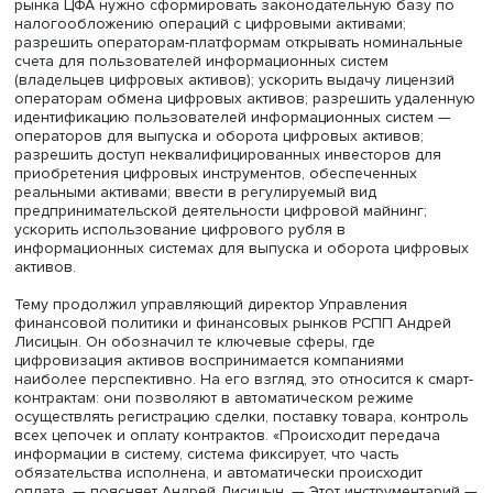
На фото: Мария Юргелас, источник: Высшая школа экономики
«Всех волнует вопрос: а что же с физическими лицами?
говорит эксперт. Для них пока действуют ограничения 
размеру инвестирования в цифровые финансовые акт
это 600 тысяч рублей. Сейчас рассматривается возмож
снятия этих лимитов, рассказала она.
Мария Юргелас считает, что роль цифровых активов бу
постоянно повышаться. Однако для стабильного разви
рынка ЦФА нужно сформировать законодательную баз
налогообложению операций с цифровыми активами;
разрешить операторам-платформам открывать номина
счета для пользователей информационных систем
(владельцев цифровых активов); ускорить выдачу лице
операторам обмена цифровых активов; разрешить уда
идентификацию пользователей информационных систе
операторов для выпуска и оборота цифровых активов;
разрешить доступ неквалифицированных инвесторов д