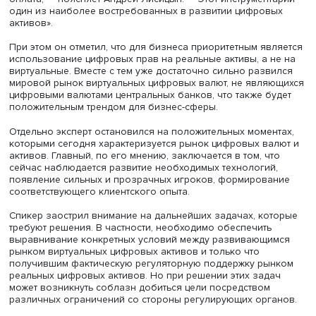
приобретения цифровых инструментов, обеспеченных
реальными активами; ввести в регулируемый вид
предпринимательской деятельности цифровой майнинг;
ускорить использование цифрового рубля в
информационных системах для выпуска и оборота циф
активов.
Тему продолжил управляющий директор Управления
финансовой политики и финансовых рынков РСПП Анд
Лисицын. Он обозначил те ключевые сферы, где
цифровизация активов воспринимается компаниями
наиболее перспективно. На его взгляд, это относится к 
контрактам: они позволяют в автоматическом режиме
осуществлять регистрацию сделки, поставку товара, кон
всех цепочек и оплату контрактов. «Происходит переда
информации в систему, система фиксирует, что часть
обязательства исполнена, и автоматически происходит
оплата, — поясняет Андрей Лисицын. — Этот инструмен
один из наиболее востребованных в развитии цифров
активов».
При этом он отметил, что для бизнеса приоритетным яв
использование цифровых прав на реальные активы, а н