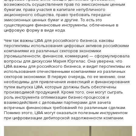
применим этот термин. После чего определение
криптовалюты должно быть внесено в ГК. Необходимо
разграничить такие понятия, как «цифровая валюта» и
«цифровые финансовые активы» (ЦФА), объясняет экспе
Цифровая валюта — это средство платежа, а ЦФА — это
цифровые права, включающие денежные требования,
возможность осуществления прав по эмиссионным цен
бумагам, права участия в капитале непубличного
акционерного общества, право требовать передачи
эмиссионных ценных бумаг и другие. То есть это
существующие финансовые инструменты, облеченные 
цифровую форму в виде кода.
Чем так важны ЦФА для российского бизнеса, каковы
перспективы использования цифровых активов россий
компаниями из различных секторов экономики
(промышленности, финансов, коммерции) — сформулир
вопросы для дискуссии Мария Юргелас. Она уверена, ч
ЦФА важны для российского бизнеса, и видит перспект
использования отечественными компаниями из разли
секторов экономики. В первую очередь, по ее мнению,
необходимы для привлечения инвестиций и финансиро