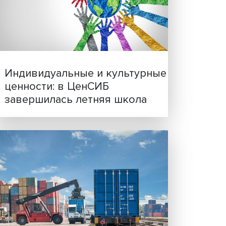
Иллюзия безопасности: 
исследовали влияние ИИ
решения врачей
йне
 в
ний
, что
торые
е
Индивидуальные и культ