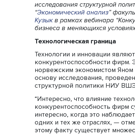
Конкурентоспособность биз
инновационности, а этот 
размером компании. О пол
технологической границы и
предприятий рассказал ве
исследования структурной
“
Экономический анализ
” 
Кузык
в рамках вебинара 
бизнеса в меняющихся усл
Технологическая граница
Технологии и инновации 
конкурентоспособности фи