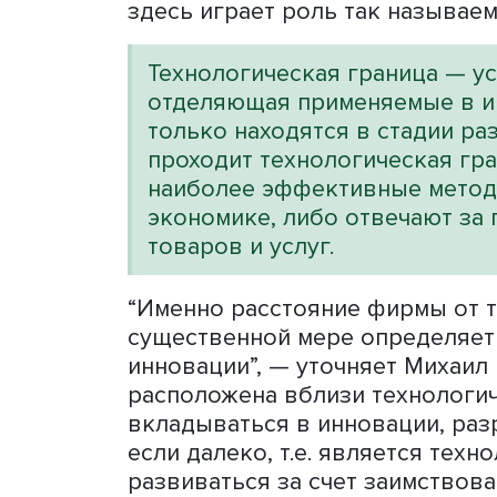
норвежским экономистом Я
основу исследования, пр
структурной политики НИ
“Интересно, что влияние 
конкурентоспособность ф
интересно, когда это наб
одних и тех же отраслях,
этому факту существует мн
здесь играет роль так наз
Технологическая границ
отделяющая применяемые
только находятся в ста
проходит технологическ