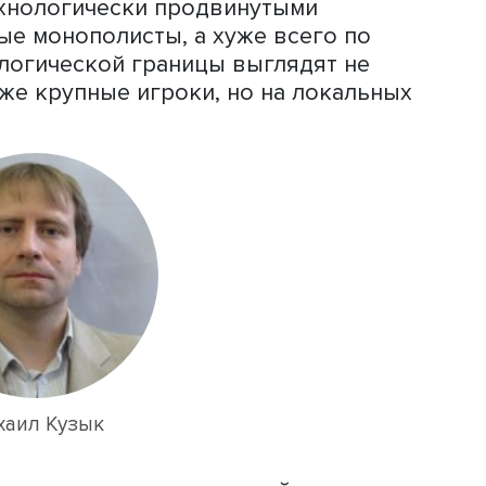
 разном расстоянии от технологичес
вязи расположения фирм относительно
и их конкурентоспособности.
римерно 16% исследованных компаний
й границе (российской либо мировой),
е 1,5%. При этом чем больше фирма, 
и технологической границы, либо на н
лизи границы в качестве догоняющих
пные компании и не компании второг
я “труба пониже, дым пожиже” — комп
00 человек”, — подчеркивает Михаил
лее технологически продвинутыми
нальные монополисты, а хуже всего п