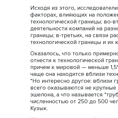
наиболее эффективные 
экономике, либо отвеча
товаров и услуг.
“Именно расстояние фирм
существенной мере опреде
инновации”, — уточняет М
расположена вблизи техно
вкладываться в инновации
если далеко, т.е. являетс
развиваться за счет заим
Исходя из этого, исследо
факторах, влияющих на п
технологической границы;