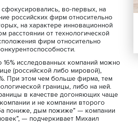
методы производства товаров в
ют за производство самых передовых
ы от технологической границы в
ляет различие в том, как на фирмы 
ихаил Кузык. Иными словами, если фи
логической границы, она будет боль
, разрабатывать собственные технол
я технологически отсталой, — станет
ствования уже имеющихся на рынке ид
ватели сфокусировались, во-первых, 
оложение российских фирм относител
 во-вторых, на характере инновацио