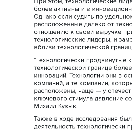
положению относительно 
мелкие розничные игроки,
рынках”, — добавляет эксп