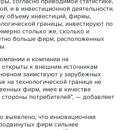
технологической границы выглядят н
 а также крупные игроки, но на лока
ерт.
Михаил Кузык