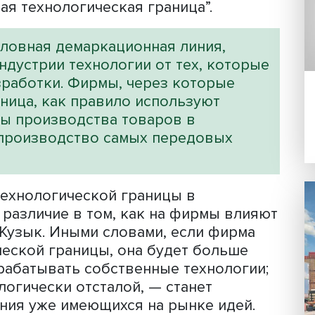
ном Фагербергом в 1996 году, лег в
оведенного Центром исследования
У ВШЭ.
технологий и инноваций на
ирм существенно различается и вдво
людается среди компаний, работающих
 — отмечает Михаил Кузык. — Объясне
ожество, и одно из них состоит в том
ываемая технологическая граница”.
а — условная демаркационная линия,
 в индустрии технологии от тех, ко
дии разработки. Фирмы, через которы
ая граница, как правило используют