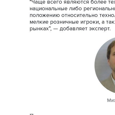
деятельности компаний на
границы; в-третьих, на с
технологической границы 
Оказалось, что только п
отнести к технологическо
причем к мировой — меньш
чаще она находится вблиз
“Но интересно другое: вб
всего оказываются не кру
эшелона, а что называетс
численностью от 250 до 5
Кузык.
“Чаще всего являются бо
национальные либо регио