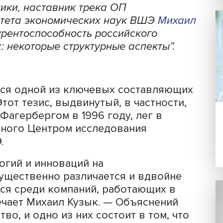
Фото: iStock
неса в России зависит от его
фактор нередко оказывается связан с
ожении отечественных фирм относите
 ситуации в секторе малых и средних
дущий научный сотрудник Центра
 политики, наставник трека ОП
факультета экономических наук ВШЭ
М
“Конкурентоспособность российского
овиях: некоторые структурные аспекты
являются одной из ключевых составл
рм. Этот тезис, выдвинутый, в частно