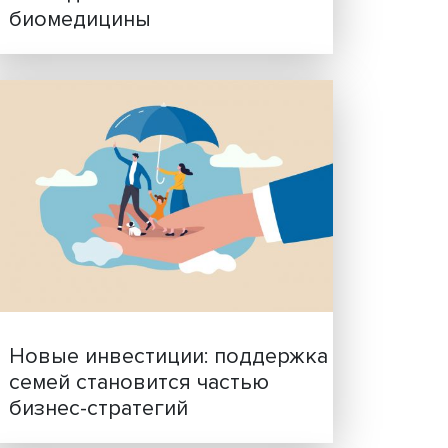
Гены, иммунитет и органо
ученые представили нов
исследования в области
биомедицины