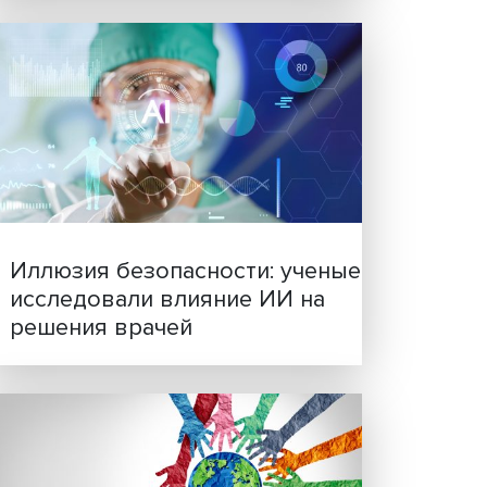
Новые инвестиции: подд
семей становится частью
льно
бизнес-стратегий
ихаил
”.
яющих
сти,