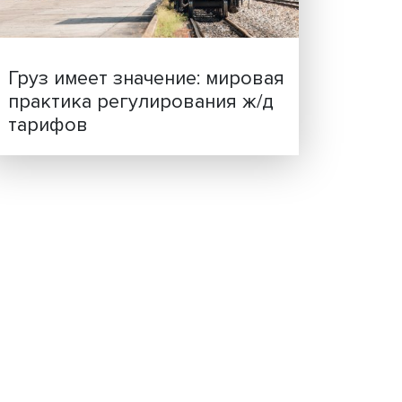
ценности: в ЦенСИБ
завершилась летняя шко
влияют
рма
ше
огии;
ей.
на
ьно
нной
Груз имеет значение: мир