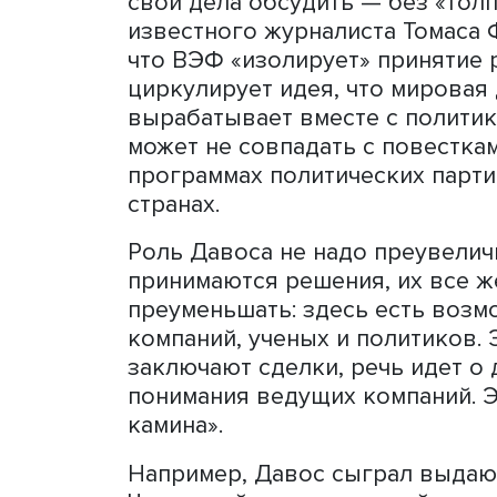
элиты с HSE Daily подели
мировой экономики
факуль
политики
ординарный про
Побывать на ВЭФ всегда б
причастен к верхушке мир
либерального хозяйства, 
«бедных просят не беспок
хотя они и используют ее 
свои дела обсудить — без
известного журналиста Том
что ВЭФ «изолирует» прин
циркулирует идея, что ми
вырабатывает вместе с по
может не совпадать с пов