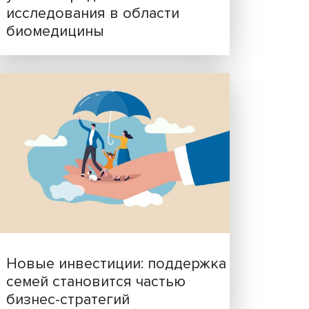
Гены, иммунитет и органо
ученые представили нов
исследования в области
биомедицины