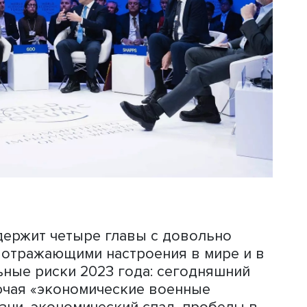
0%, у Японии — 3,5%, у Китая — 4,3%, 
, нефть обещают в среднем по 92 до
. При этом надо понимать, что
ии никогда не дают совсем плохих
их начнут все ориентироваться и эти
мосбываться.