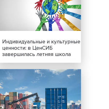
а
Иллюзия безопасности: 
исследовали влияние ИИ
ачит,
решения врачей
у
жна,
самим
статья
ждает,
давно
орая