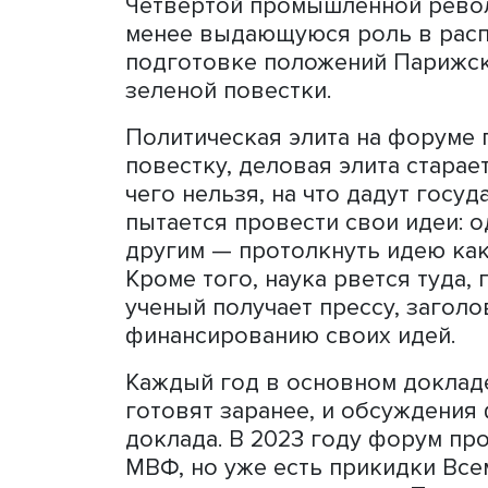
программах политических
странах.
Роль Давоса не надо преув
принимаются решения, их 
преуменьшать: здесь ест
компаний, ученых и полити
заключают сделки, речь и
понимания ведущих компан
камина».
Например, Давос сыграл 
Четвертой промышленной 
менее выдающуюся роль в
подготовке положений Па
зеленой повестки.