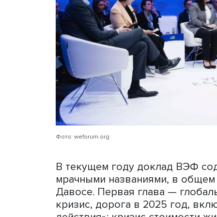
стран — 0,5%, у Европы — 
для КНР не очень здорово
(в 2022-м — 100 долларов)
международные организац
прогнозов, поскольку на н
прогнозы могут начать са