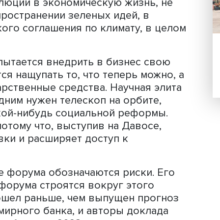
 партий, выигравших выборы в своих
еличивать. Это не то место, где
все же принимают политики. Но не на
ь возможности наладить координацию
ков. Это не бизнес-форум, здесь не
дет о договоренностях на уровне
ий. Это место, где проходят «беседы
выдающуюся роль в проникновении и
революции в экономическую жизнь, 
 распространении зеленых идей, в
рижского соглашения по климату, в 