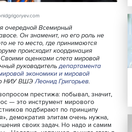
ото: leonidgrigoryev.com
ршился очередной Всемирный
 в Давосе. Он знаменит, но его роль 
с — это не то место, где принимаются
я на форуме происходит координация
тиков. Своими оценками слета мирово