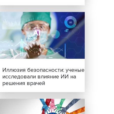
Новые инвестиции: подд
семей становится частью
бизнес-стратегий
не
й