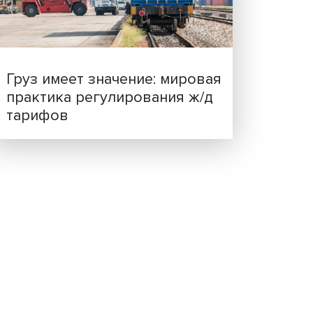
Индивидуальные и культ
ценности: в ЦенСИБ
завершилась летняя шко
до и
 у
дей
не
целом