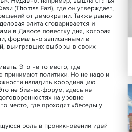
лся научный руководитель
департамент
тета мировой экономики и мировой
фессор НИУ ВШЭ
Леонид Григорьев
.
ыло вопросом престижа: побывал, зн
а. Давос — это инструмент мирового
но участников подбирают по принцип
оиться», демократия элитам очень ну
для решения своих задач. Но надо и 
 «толпы». Недавно, например, вышла 
аса Фази (Thomas Fazi), где он утвер
ятие решений от демократии. Также 
ровая деловая элита сговаривается и
литиками в Давосе повестку дня, кот
естками, формально записанными в