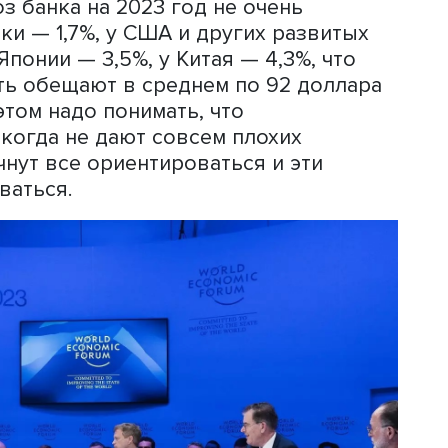
руме пытается внедрить в бизнес св
тарается нащупать то, что теперь мож
 государственные средства. Научная э
деи: одним нужен телескоп на орбите,
ею какой-нибудь социальной реформы
туда, потому что, выступив на Давосе,
заголовки и расширяет доступ к
ей.
окладе форума обозначаются риски. 
дения форума строятся вокруг этого
ум прошел раньше, чем выпущен прог
и Всемирного банка, и авторы докла
рогноз банка на 2023 год не очень
ономики — 1,7%, у США и других разв