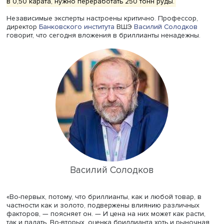
инвесторам также будет доступна опция хранения
приобретенных бриллиантов в «АЛРОСА» и возможност
создания ювелирных украшений по индивидуальному з
Справедливости ради стоит оговориться, что с
инвестиционной точки зрения бриллианты интересны п
всего состоятельным клиентам.
Инвестиционными камнями считаются бриллианты от 1 
с высокими характеристиками. Наиболее дорогостоящ
фантазийные цветные бриллианты с преобладанием от
голубого, розового, зеленого, фиолетового и красног
них приходится лишь 1% мировой добычи сырьевых алм
И чем интенсивнее цвет, тем выше цена камня. Это
объясняется тем, то обнаружение фантазийных цветны
бриллиантов высокого качества на действующих рудни
процесс трудоемкий, требующий больших временных зат
Чтобы получить классический круглый бриллиант весом
в 0,50 карата, нужно переработать 250 тонн руды.
Независимые эксперты настроены критично. Профессор
директор
Банковского института
ВШЭ
Василий Солодко
говорит, что сегодня вложения в бриллианты ненадежн