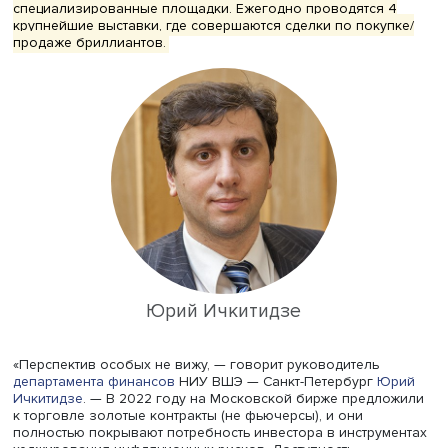
бриллиант хуже, чем в золото. Хотя бы потому, что золо
если мы говорим о монетарном золоте, стандартизиров
Соответственно, ликвидность у бриллианта значительно
чем у того же золота. Не говоря уже о каких-то ценных
бумагах или просто о деньгах. Поэтому рассматривать
бриллианты как вложения можно только в том случае, 
других вариантов у вас просто не остается».
У банкиров другое мнение. Так, руководитель дирекции 
Office Private Banking ВТБ Наталья Бирюкова в ходе
финансового форума обращала внимание на то, что
бриллианты уже являются инвестиционным инструменто
«Сейчас бриллианты можно совершенно четко назвать 
только инструментом сохранения капитала, но и инстру
его приумножения», — добавила она. И в качестве
подтверждения привела в пример значительный рост
стоимости камней после кризиса 2008 года и даже кри
1987 года.
Крупнейшими алмазодобывающими компаниями являю
Beers, «АЛРОСА», Rio Tinto, Dominion Diamond и Petra
Diamonds. На них приходится 70% всей мировой добыч
алмазов. Бриллиантовая столица мира — Антверпен, та