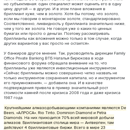
Василий Солодков
«Во-первых, потому, что бриллианты, как и любой товар,
частности как и золото, подвержены влиянию различн
факторов, — поясняет он. — И цена на них может как ра
так и падать. Во-вторых, оценка бриллианта хоть и рыно
но субъективная: один специалист может оценить его в 
цену, другой — в другую. И в этом плане вложения в