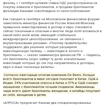
Дмитрий Амелькин
Ценные бумаги, деривативы, инструменты доверительно
управления, наконец, доллары и евро сегодня малодо
для российских граждан. Новые возможности у инвест
отношении золота и бриллиантов появились после того,
1 марта был отменен НДС на драгоценные металлы для
физлиц, с 1 октября нулевая ставка НДС распространен
покупку алмазов и бриллиантов, а продажа бриллиант
физлицам банками освобождена от налогообложения.
Как говорил в сентябре на Московском финансовом ф
заместитель министра финансов России Алексей Моисе
привычное инвестирование в доллар и евро становитс
сейчас токсичным и опасным и многие люди хотят влож
какой-либо иной актив, имеющий «стабильное
международное ценообразование, не связанное с
внутристрановыми рисками». «Поэтому правительство
поддержало два решения, которые расширили