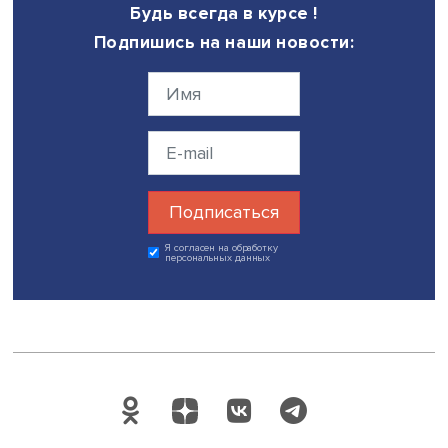
инструменты. Поэтому мы считаем, что этот инструмент
довольно стабильный, обеспечивающий прежде всего
управление валютным риском», — сказал он.
Как напоминают специалисты компании De Beers Group,
последние 30 лет не было открыто новых крупных
месторождений алмазов, а действующие постепенно
исчерпывают свои ресурсы. По прогнозам IDEX Corporat
Kimberley Process, до 2024 года из-за старения
месторождений алмазов и перехода к добыче камней в
труднодоступных залежах предложение будет расти все
1,5–2%, в то время как спрос — на 2–4%. И пока не откр
новые рудники, прогнозируют эксперты, добыча алмаз
будет снижаться в течение последующих 30 лет. Такие
перспективы убеждают инвесторов и коллекционеров в
что актив, в который они инвестируют, будет расти в цен
Дата публикации: 16.01.2023
Автор:
Николай Константинов
экспертиза
инвестиции