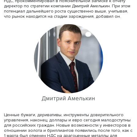
Продажи в рамках программы ALROSA Diamond Exclusive
месяцев 2022 года в четыре раза превысили показател
аналогичного периода годом ранее. Как следует из
ежегодного аналитического отчета компании «АЛРОСА»
почти половина этой суммы — продажи за полтора мес
прошедшие с момента вступления в силу закона об от
НДС, прокомментировал в пояснительной записке к отч
директор по стратегии компании Дмитрий Амелькин. Пр
потенциал дальнейшего роста существенно выше, учиты
что рынок находится на стадии зарождения, добавил он