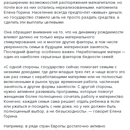
модифицирована, в частности развернута в сторону
предоставления услуг в натуральной форме: бесплатны
детские сады, отдых, обучение.
Полноценный выбор, а не безысходность
Эффективность программы маткапитала нельзя оценива
лишь демографическими параметрами, отметила в бесе
HSE Daily Елена Горина: «Это достаточно сильная мера
поддержки семей с детьми и через них — экономики. П
программа, безусловно, заслуживает дальнейшего
продления — после 2026 года».
По ее словам, есть два сценария развития этого инстру
Можно оставить общую конструкцию и дорабатывать де
либо менять систему целиком, пересматривать критерии
назначения, устанавливать новые требования. «Мне каж
первый сейчас предпочтительнее, так как одним из гла
признаков хорошей социально-демографической поли
является ее устойчивость, стабильность. Чем меньше к
изменений, тем больше к ней доверия со стороны
населения», — пояснила эксперт.