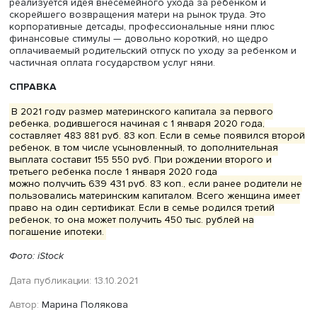
В последние годы предлагалось множество инициатив 
расширению возможностей распоряжения маткапитало
почти все из них остались нереализованными, напомн
Елена Горина. Население всегда предпочтет «живые» де
но государство ставило цель не просто раздать средств
сделать эти выплаты целевыми.
Она обращает внимание на то, что на динамику рождае
влияют далеко не только меры материального
стимулирования, но и многие другие факторы, в том чи
уверенность семьи в будущем, материнская занятость.
Последний фактор особенно важен. Неработающие ма
один из наиболее серьезных факторов бедности семей
«С одной стороны, государство сейчас помогает семьям
низкими доходами, где дети младше трех лет, и чаще все
как раз семьи с неработающими матерями или не полн
включенными в рынок труда: временная работа, частич
занятость и другие формы занятости. С другой стороны,
нужно активнее развивать программы, которые помогу
женщинам более полноценно сочетать работу и матери
Конечно, каждая семья сама решает, отдать ребенка в 
или ужаться и посидеть с ним дома, но у них должен бы