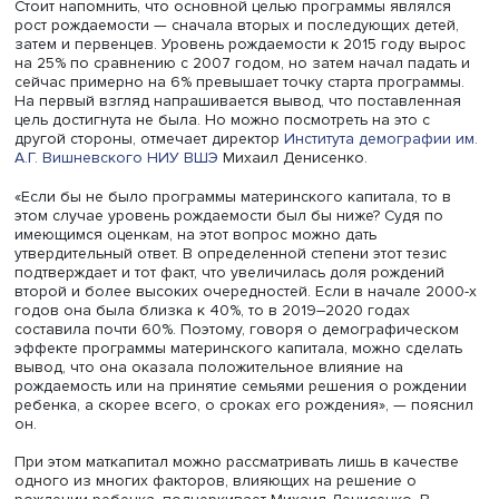
рекомендации аудиторов. Первая — внедрить единый
регламент выплаты из средств материнского капитала
пособия малообеспеченным семьям с детьми до дости
ребенком возраста трех лет, предусмотрев унификацию
порядка и условий назначения. Вторая — разрешить се
которые полностью распорядились средствами маткапи
использовать остатки средств. Они также согласились с
выводом о том, что уже сейчас необходимо прорабаты
перспективы реализации маткапитала после 2026 года,
числе совершенствовать направления использования 
средств.
Маткапитал поддерживает рождаемость
Стоит напомнить, что основной целью программы явля
рост рождаемости — сначала вторых и последующих де
затем и первенцев. Уровень рождаемости к 2015 году в
на 25% по сравнению с 2007 годом, но затем начал пад
сейчас примерно на 6% превышает точку старта програ
На первый взгляд напрашивается вывод, что поставле
цель достигнута не была. Но можно посмотреть на это с
другой стороны, отмечает директор
Института демограф
А.Г. Вишневского НИУ ВШЭ
Михаил Денисенко.