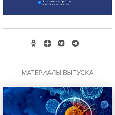
погашение ипотеки.
Фото: iStock
Дата публикации: 13.10.2021
Автор:
Марина Полякова
материнский капитал
Счетная палата
Поделиться
Будь всегда в курсе !
Подпишись на наши новости: