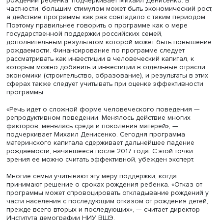
«Если бы не было программы материнского капитала, т
этом случае уровень рождаемости был бы ниже? Судя 
имеющимся оценкам, на этот вопрос можно дать
утвердительный ответ. В определенной степени этот тез
подтверждает и тот факт, что увеличилась доля рожден
второй и более высоких очередностей. Если в начале 
годов она была близка к 40%, то в 2019–2020 годах
составила почти 60%. Поэтому, говоря о демографиче
эффекте программы материнского капитала, можно сде
вывод, что она оказала положительное влияние на
рождаемость или на принятие семьями решения о рожд
ребенка, а скорее всего, о сроках его рождения», — по
он.
При этом маткапитал можно рассматривать лишь в каче
одного из многих факторов, влияющих на решение о
рождении ребенка, подчеркивает Михаил Денисенко. В
частности, большим стимулом может быть экономический
а действие программы как раз совпадало с таким пери
Поэтому правильнее говорить о программе как о мере
государственной поддержки российских семей,
дополнительным результатом которой может быть пов