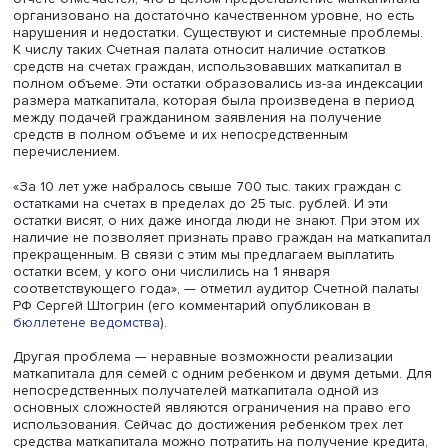
еще 24% — частично. 93% полученных по программе ср
семьи потратили на улучшение жилищных условий, бо
часть — на погашение ипотечных кредитов.
По данным Счетной палаты, всего за 2009–2020 годы 
реализацию программы израсходовано 2,9 трлн рублей
отчете отмечается, что в целом предоставление маткап
организовано на достаточно качественном уровне, но 
нарушения и недостатки. Существуют и системные проб
К числу таких Счетная палата относит наличие остатков
средств на счетах граждан, использовавших маткапитал
полном объеме. Эти остатки образовались из-за индек
размера маткапитала, которая была произведена в пе
между подачей гражданином заявления на получение
средств в полном объеме и их непосредственным
перечислением.
«За 10 лет уже набралось свыше 700 тыс. таких граждан
остатками на счетах в пределах до 25 тыс. рублей. И эти
остатки висят, о них даже иногда люди не знают. При эт
наличие не позволяет признать право граждан на матк
прекращенным. В связи с этим мы предлагаем выплатит
остатки всем, у кого они числились на 1 января