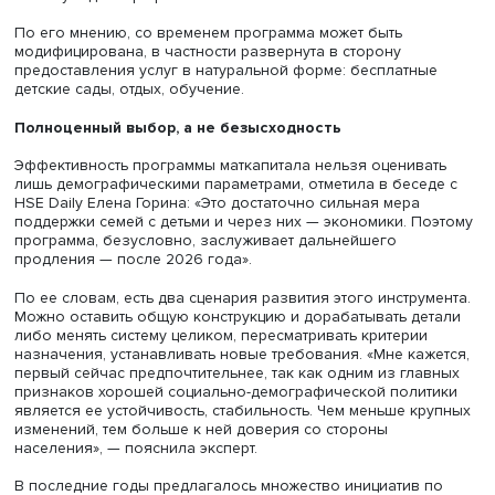
рождаемости. Финансирование по программе следует
рассматривать как инвестиции в человеческий капитал, 
которым можно добавить и инвестиции в отдельные отр
экономики (строительство, образование), и результаты в
сферах также следует учитывать при оценке эффективн
программы.
«Речь идет о сложной форме человеческого поведени
репродуктивном поведении. Менялось действие многих
факторов, менялась среда и поколения матерей», —
подчеркивает Михаил Денисенко. Сегодня программа
материнского капитала сдерживает дальнейшее падени
рождаемости, начавшееся после 2017 года. С этой точк
зрения ее можно считать эффективной, убежден эксперт
Многие семьи учитывают эту меру поддержки, когда
принимают решение о сроках рождения ребенка. «Отка
программы может спровоцировать откладывание рожде
части населения с последующим отказом от рождения д
прежде всего вторых и последующих», — считает дирек
Института демографии НИУ ВШЭ.
По его мнению, со временем программа может быть