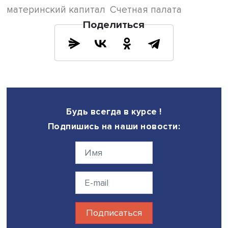
полноценный выбор, а не безысходность», — говорит Е
Горина.
Например, в ряде стран Европы достаточно активно
реализуется идея внесемейного ухода за ребенком и
скорейшего возвращения матери на рынок труда. Это
корпоративные детсады, профессиональные няни плюс
финансовые стимулы — довольно короткий, но щедро
оплачиваемый родительский отпуск по уходу за ребенк
частичная оплата государством услуг няни.
СПРАВКА
В 2021 году размер материнского капитала за первого
ребенка, родившегося начиная с 1 января 2020 года,
составляет 483 881 руб. 83 коп. Если в семье появился 
ребенок, в том числе усыновленный, то дополнительна
выплата составит 155 550 руб. При рождении второго и
третьего ребенка после 1 января 2020 года
можно получить 639 431 руб. 83 коп., если ранее родит
пользовались материнским капиталом. Всего женщина 
право на один сертификат. Если в семье родился третий
ребенок, то она может получить 450 тыс. рублей на