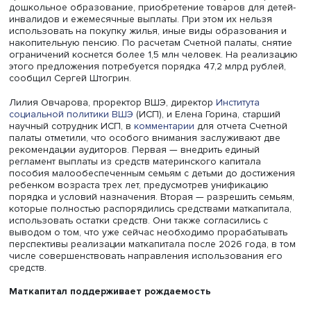
соответствующего года», — отметил аудитор Счетной п
РФ Сергей Штогрин (его комментарий опубликован в
бюллетене ведомства
).
Другая проблема — неравные возможности реализаци
маткапитала для семей с одним ребенком и двумя детьм
непосредственных получателей маткапитала одной из
основных сложностей являются ограничения на право 
использования. Сейчас до достижения ребенком трех л
средства маткапитала можно потратить на получение кр
дошкольное образование, приобретение товаров для д
инвалидов и ежемесячные выплаты. При этом их нельз
использовать на покупку жилья, иные виды образован
накопительную пенсию. По расчетам Счетной палаты, с
ограничений коснется более 1,5 млн человек. На реал
этого предложения потребуется порядка 47,2 млрд руб
сообщил Сергей Штогрин.
Лилия Овчарова, проректор ВШЭ, директор
Института
социальной политики ВШЭ
(ИСП), и Елена Горина, стар
научный сотрудник ИСП, в
комментарии
для отчета Сче
палаты отметили, что особого внимания заслуживают д