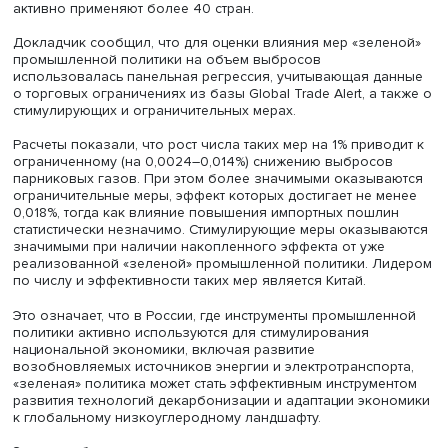
ограничениях торговли товарами и технологиями из сп
низкоуглеродных технологий МВФ, включающего 135
субпозиций, в том числе подвыборки товаров для чист
энергетики и транспорта.
Он отметил, что в последние годы объем торговли
низкоуглеродными технологиями превысил один трилл
долларов США. При этом в последнее десятилетие эксп
таких технологий замедлился, особенно в страны
Глобального Юга, на фоне быстрого роста ограничени
торговле «зелеными» товарами.
Среди мер промышленной и торговой политики,
направленных на разработку и производство собствен
низкоуглеродных технологий и материалов, он назвал
импортные тарифы, стимулирующие меры (гранты, субси
налоговые льготы и др. — всего 42), а также ограничит
меры, включая локализацию сборки и требования для
доступа к государственным закупкам (в общей сложност
Такие инструменты «зеленой» промышленной политики
активно применяют более 40 стран.