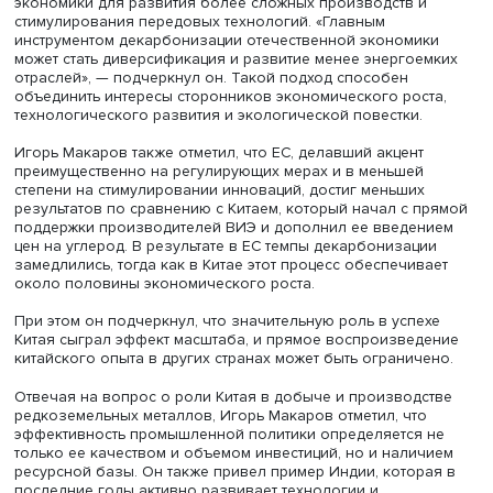
Фото: iStock
Экономист Евгений Варфоломеев рекомендовал углуби
исследование, отметив, что снижение выбросов может 
связано не только с «зеленой» промышленной политик
и с общей тенденцией перехода ряда стран к снижению
потребления ископаемого топлива и экологического
воздействия.
По его мнению, важную роль в эффективности новой
промышленной политики играет стремление к
технологической независимости и импортозамещению.
Например, локализация производства турбин может
сопровождаться ростом издержек и увеличением выбр
что снижает результативность «озеленения» промышле
политики.