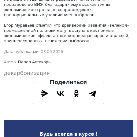
Он также подчеркнул, что в России значительный эффе
может дать более активное внедрение энергосберега
технологий и совершенствование учета выбросов.
Подводя итоги дискуссии, Игорь Макаров отметил, что 
при снижении выбросов в первую очередь руководств
национальными интересами, включая задачи экономич
развития и улучшения экологической ситуации.
По его мнению, России необходимо снижать углеродое
экономики для развития более сложных производств и
стимулирования передовых технологий. «Главным
инструментом декарбонизации отечественной экономи
может стать диверсификация и развитие менее энергое
отраслей», — подчеркнул он. Такой подход способен
объединить интересы сторонников экономического рос
технологического развития и экологической повестки.
Игорь Макаров также отметил, что ЕС, делавший акцент
преимущественно на регулирующих мерах и в меньшей
степени на стимулировании инноваций, достиг меньших
результатов по сравнению с Китаем, который начал с п