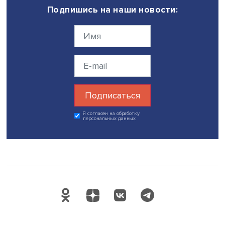
поддержки производителей ВИЭ и дополнил ее введен
цен на углерод. В результате в ЕС темпы декарбонизац
замедлились, тогда как в Китае этот процесс обеспечив
около половины экономического роста.
При этом он подчеркнул, что значительную роль в успе
Китая сыграл эффект масштаба, и прямое воспроизвед
китайского опыта в других странах может быть огранич
Отвечая на вопрос о роли Китая в добыче и производс
редкоземельных металлов, Игорь Макаров отметил, что
эффективность промышленной политики определяется 
только ее качеством и объемом инвестиций, но и нали
ресурсной базы. Он также привел пример Индии, котор
последние годы активно развивает технологии и
производство ВИЭ, благодаря чему высокие темпы
экономического роста не сопровождаются
пропорциональным увеличением выбросов.
Егор Муравьев отметил, что драйверами развития «зел
промышленной политики могут выступать как прямые
экономические эффекты, так и кооперация стран и отра
заинтересованных в снижении выбросов.