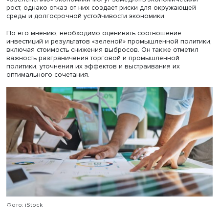
Это способно принести множественные выгоды, включ
повышение эффективности экономики и снижение
экологического ущерба. При этом важно развивать
кооперацию в сфере промышленной политики с партне
по БРИКС, часть которых активно применяет такие меры
одновременно вводит ограничения на потребление
высокоуглеродной продукции.
Дискуссант, заместитель декана экономического факуль
МГУ по научной работе Александр Курдин, подчеркнул
значимость представленного исследования. По его мн
оно подтверждает необходимость координации усилий
различных государств в сфере декарбонизации. Работ
эмпирически показывает, что применение мер «зеленой
промышленной политики способствует снижению выбр
В настоящее время промышленная политика переживае
возрождения, и важно, чтобы она не ограничивалась
регулированием, а сохраняла рыночные стимулы. В
последние годы заметна ориентация многих стран на
низкоуглеродную промышленную политику. Важно такж
чтобы государственные закупки, играющие существенн