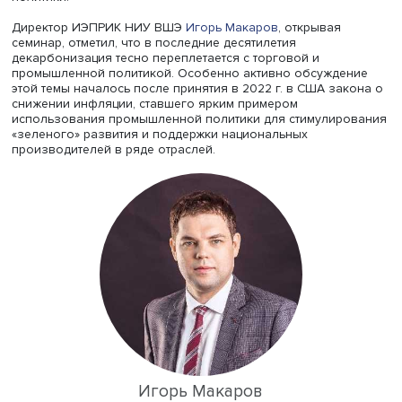
протекционизма и значение международной кооперации
Институт экономики природных ресурсов и изменения к
НИУ ВШЭ провел научный семинар «Декарбонизация в
торговых барьеров и промышленных политик», посвящ
взаимосвязи климатической, промышленной и торгово
политики.
Директор ИЭПРИК НИУ ВШЭ
Игорь Макаров
, открывая
семинар, отметил, что в последние десятилетия
декарбонизация тесно переплетается с торговой и
промышленной политикой. Особенно активно обсужде
этой темы началось после принятия в 2022 г. в США за
снижении инфляции, ставшего ярким примером
использования промышленной политики для стимулир
«зеленого» развития и поддержки национальных
производителей в ряде отраслей.