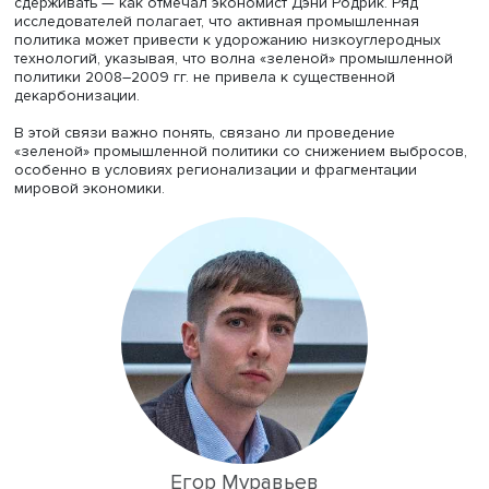
образом этого достичь. В идеальной модели возможно
установление глобальной цены на выбросы углерода и
свободное распространение низкоуглеродных техноло
через международную торговлю и инвестиции. Однако 
текущих условиях наблюдается приоритет национальны
интересов над глобальными, а также рост внимания к
вопросам безопасности по сравнению с эффективност
когда автономность производства высокотехнологичн
продукции становится важнее ее конечной стоимости.
В этих условиях возникает вопрос: способна ли «зелен
промышленная политика расширить предложение
низкоуглеродных товаров или, напротив, может его
сдерживать — как отмечал экономист Дэни Родрик. Ряд
исследователей полагает, что активная промышленная
политика может привести к удорожанию низкоуглеродн
технологий, указывая, что волна «зеленой» промышле
политики 2008–2009 гг. не привела к существенной
декарбонизации.
В этой связи важно понять, связано ли проведение
«зеленой» промышленной политики со снижением выбр
особенно в условиях регионализации и фрагментации