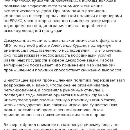
Докладчик сообщил, что для оценки влияния мер «зел
промышленной политики на объем выбросов
использовалась панельная регрессия, учитывающая д
о торговых ограничениях из базы Global Trade Alert, а 
стимулирующих и ограничительных мерах.
Расчеты показали, что рост числа таких мер на 1% приво
ограниченному (на 0,0024–0,014%) снижению выбросо
парниковых газов. При этом более значимыми оказыв
ограничительные меры, эффект которых достигает не м
0,018%, тогда как влияние повышения импортных пошл
статистически незначимо. Стимулирующие меры оказы
значимыми при наличии накопленного эффекта от уже
реализованной «зеленой» промышленной политики. Л
по числу и эффективности таких мер является Китай.
Это означает, что в России, где инструменты промышле
политики активно используются для стимулирования
национальной экономики, включая развитие
возобновляемых источников энергии и электротранспо
«зеленая» политика может стать эффективным инструме
развития технологий декарбонизации и адаптации эко
к глобальному низкоуглеродному ландшафту.