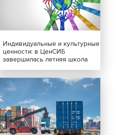
Иллюзия безопасности: 
ть
исследовали влияние ИИ
решения врачей
иалах.
вместе
ьной
удна
Индивидуальные и культ