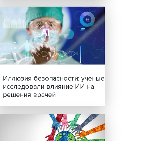
ких
дов на
Новые инвестиции: подд
семей становится частью
бизнес-стратегий
ое СПК
ва
ость и
дью.
ванных
ей