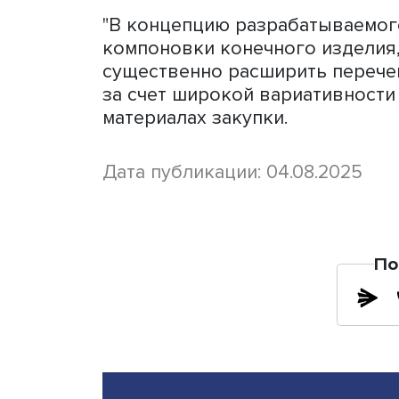
"Планируемое к постройке
скоростными характеристи
перевозку до 81 пассажир
расходах и высоких темпах
В конструкции судна пре
номенклатуры комплектую
благодаря чему будет обе
с тем и качественное гар
"В концепцию разрабатыв
компоновки конечного изд
существенно расширить п
за счет широкой вариативн
материалах закупки.