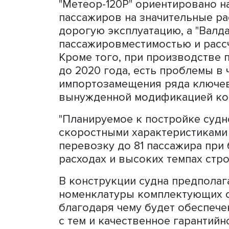
строительства новых судо
судов в 2024 году и 50 - з
Отмечается, что по резул
подводных крыльях (СПК)
среднеразмерных пассажи
отечественных производит
"Метеор-120Р" ориентиров
пассажиров на значительн
дорогую эксплуатацию, а 
пассажировместимостью и
Кроме того, при произво
до 2020 года, есть пробл
импортозамещения ряда к
вынужденной модификацие