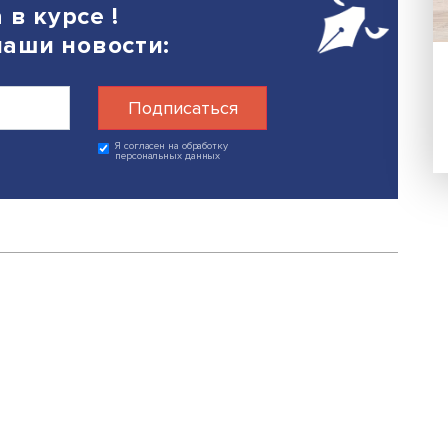
25
Поделиться
егда в курсе !
 на наши новости: