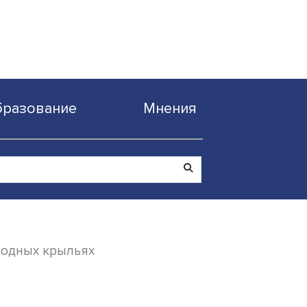
Образование
Мнен
судна на подводных крыльях