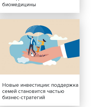
Гены, иммунитет и органо
ученые представили нов
то
исследования в области
биомедицины
, в
ки на
 что
я
емпы