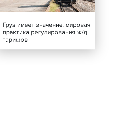
ценности: в ЦенСИБ
завершилась летняя шко
Груз имеет значение: мир