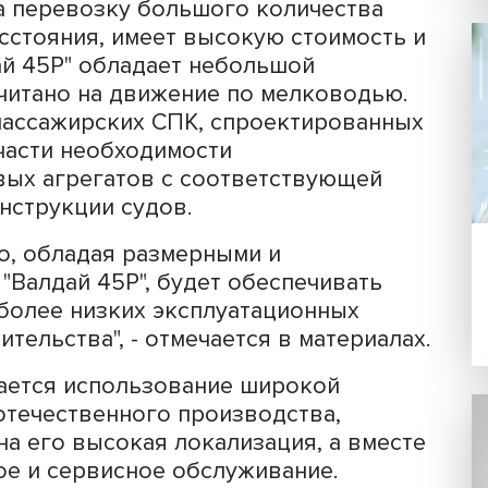
в вместе с тем низкие (20 пассажирс
а последние пять лет).
ьтатам оценки рынка пассажирских су
 наблюдается потребность в классе
рских СПК в модельном ряде
елей. Так, например, крупноразмерн
ано на перевозку большого количест
ые расстояния, имеет высокую стоим
"Валдай 45Р" обладает небольшой
 рассчитано на движение по мелково
дстве пассажирских СПК, спроектиро
емы в части необходимости
лючевых агрегатов с соответствующ
й конструкции судов.