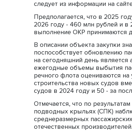
Минпромторг России объя
конструкторских работ (
пассажирского судна на 
материалов, стоимость ра
следует из информации на
Предполагается, что в 20
2026 году - 460 млн рублей
выполнение ОКР принимают
В описании объекта закуп
поспособствует обновлен
на сегодняшний день явля
ежегодные объемы выбыти
речного флота оцениваютс