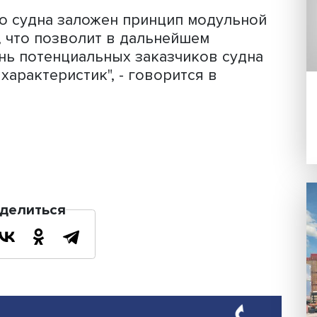
 судно, обладая размерными и
ками "Валдай 45Р", будет обеспечива
а при более низких эксплуатационных
 строительства", - отмечается в матер
дполагается использование широкой
щих отечественного производства,
спечена его высокая локализация, а 
антийное и сервисное обслуживание.
аемого судна заложен принцип модул
елия, что позволит в дальнейшем
еречень потенциальных заказчиков с
ости характеристик", - говорится в