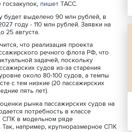
вил конкурс на выполнение опытно-
ОКР) по созданию высокоскоростного
подводных крыльях из композитных
бот оценивается в 660 млн рублей. Э
 сайте госзакупок,
пишет
ТАСС.
25 году будет выделено 90 млн рублей
 и в 2027 году - 110 млн рублей. Заяв
ся до 25 августа.
ки значится, что реализация проекта
ию пассажирского речного флота РФ,
ется актуальной задачей, поскольку
я пассажирских судов из-за старени
я на уровне около 80-100 судов, а т