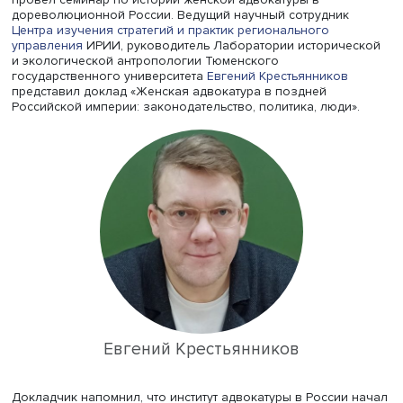
зачисления в адвокатуру и вести гражданские споры н
значительные по тем временам суммы, а в Финляндии, 
действовали собственные законы, женщины-адвокаты
официально участвовали в процессах.
Институт региональных исторических исследований
НИУ
провел семинар по истории женской адвокатуры в
дореволюционной России. Ведущий научный сотрудник
Центра изучения стратегий и практик регионального
управления
ИРИИ, руководитель Лаборатории историч
и экологической антропологии Тюменского
государственного университета
Евгений Крестьянников
представил доклад «Женская адвокатура в поздней
Российской империи: законодательство, политика, люди