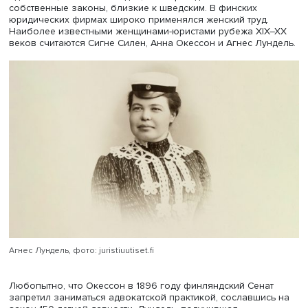
навыков и личных качеств юриста. Любопытно, что Ирк
судебная палата пыталась исключить Кичееву из процес
она добилась отмены постановления в Сенате, которы
разъяснил: женщинам запрещено участвовать как
защитникам только в уголовном процессе. Аршаулова
отмечала в одном из выступлений: женщины могут быть
хорошими адвокатами, так же как и математиками и вра
Заметим, что Аршаулова и Кичеева принадлежали к сем
занимавшим видное положение в местном обществе. Б
первой был томский полицмейстер, а мужем — высланн
Сибирь по делу «червонных валетов» общественный де
Всеволод Долгоруков, вторая была женой столоначал
общего губернского управления.
В 1896 году карьера Марии Аршауловой, Валентины Ки
и других адвокатесс на востоке завершилась: в Сибири
вступили в действие Судебные уставы, не позволявшие
женщинам заниматься представительством в судах.
Другим «островом», где допускалась работа женщин-
адвокатов, стала Финляндия, в которой действовали
собственные законы, близкие к шведским. В финских
юридических фирмах широко применялся женский труд