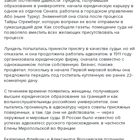
Наиболее известными женщинами-юристами рубежа XI
веков считаются Сигне Силен, Анна Окессон и Агнес Лу
Агнес Лундель, фото: juristiuutiset.fi
Любопытно, что Окессон в 1896 году финляндский Сен