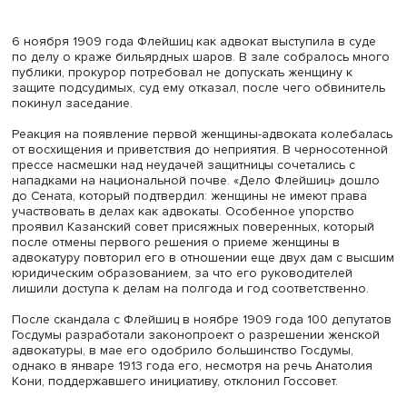
окружные и мировые суды. В России было известно об
успехах адвокатесс русского происхождения, в частнос
Елены Миропольской во Франции.
Екатерина Флейшиц и Александра Ярошевская получил
высочайшее дозволение сдать экзамены, с 1911 года д
выдавались без них. В 1908 году Московский совет
присяжных поверенных зачислил помощником присяж
поверенного Янину Подгурскую, такие же решения при
1909 году Петербургский и Одесский советы, приняв Ф
и Ярошевскую. Минюст не успел среагировать на
вольнодумство адвокатов.