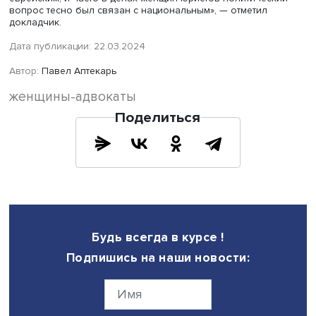
городов, на низшие должности в казенные палаты и в 
помощи беженцам. 8 февраля 1917 года был подписан 
о допущении женщин на должности государственных
служащих в Минюсте.
Однако окончательное решение о допуске женщин в
адвокатуру приняло уже Временное правительство.
В обсуждении доклада приняли участие сотрудники Инс
региональных исторических исследований НИУ ВШЭ.
В ходе обсуждения затрагивались проблемы источник
базы исследований, в том числе воспоминаний и инте
первых женщин-адвокатов, взаимоотношений женщин-
юристов с феминистским движением, восприятия работ
женщин-юристов их доверителями.
«Собирать приходится по крупицам, я первопроходец», 
заметил докладчик. Взаимоотношения между женщина
юристами и движением за женские права развивались
сложно: сначала они сотрудничали, но затем юристы
сконцентрировались на защите профессиональных инте