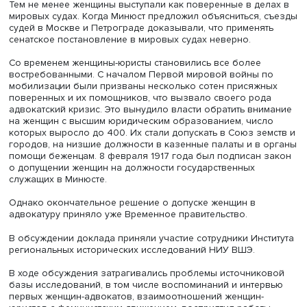
Екатерина Флейшиц, фото: liveinternet.ru
6 ноября 1909 года Флейшиц как адвокат выступила в 
по делу о краже бильярдных шаров. В зале собралось
публики, прокурор потребовал не допускать женщину к
защите подсудимых, суд ему отказал, после чего обвин
покинул заседание.
Реакция на появление первой женщины-адвоката коле
от восхищения и приветствия до неприятия. В черносо
прессе насмешки над неудачей защитницы сочетались 
нападками на национальной почве. «Дело Флейшиц» д
до Сената, который подтвердил: женщины не имеют пра
участвовать в делах как адвокаты. Особенное упорств
проявил Казанский совет присяжных поверенных, кото