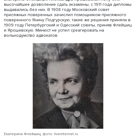
запретил заниматься адвокатской практикой, сославши
закон 150-летней давности. Лундель, получившая
образование в университете, начала юридическую кар
одном из отделов Сената, работала в городском управ
Або (ныне Турку). Знаменитой она стала после процесс
Тайры Стремберг, которую вопреки ее воле отправили 
сумасшедший дом. Как сообщали газеты, помещение су
позволяло вместить всех желающих присутствовать на
процессе.
Лундель попыталась принести присягу в качестве судьи,
отказали, и она продолжила работать адвокатом, в 1911
организовала юридическую фирму, сначала совместно 
однокашником, потом собственную. Бизнес, похоже,
процветал, поскольку в начале Первой мировой войны
предложила передать под госпиталь купленную ею ране
комнатную дачу.
С течением времени появились женщины, получивших
высшее юридическое образование за границей и как
вольнослушательницы российских университетов, они
пытались проникнуть в адвокатуру через советы прися
поверенных, а там, где они не действовали, — через