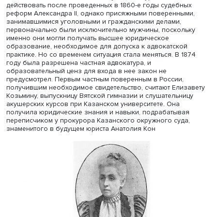
Евгений Крестьянников
Докладчик напомнил, что институт адвокатуры в России
действовать после проведенных в 1860-е годы судебны
реформ Александра II, однако присяжными поверенным
занимавшимися уголовными и гражданскими делами,
первоначально были исключительно мужчины, посколь
именно они могли получать высшее юридическое
образование, необходимое для допуска к адвокатской
практике. Но со временем ситуация стала меняться. В 1
году была разрешена частная адвокатура, и
образовательный ценз для входа в нее закон не
предусмотрел. Первым частным поверенным в России,
получившим необходимое свидетельство, считают Елиз
Козьмину, выпускницу Вятской гимназии и слушательни
акушерских курсов при Казанском университете. Она