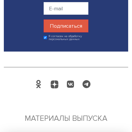
Касаясь вопроса о доверии, Евгений Крестьянников пр
пример историю выпускницы Петербургского университ
Елены Окуневой, готовившей жалобы и иски для кресть
мещан, которые высоко оценивали ее работу и недоум
почему она не может представлять их интересы в судах.
Наконец, по данным дореволюционных опросов женщи
юристов, о доверии клиентов заявили более 90%
респондентов.
Профессор РАНХиГС Константин Краковский поблагод
докладчика за интересное сообщение. Его интересова
юридические основания вступления женщин в адвокат
сословие. Он полагает, что запрет был исчерпывающим
многие адвокаты искренне думали, что женщина не до
общаться с низостью, встречающейся в уголовных проц
«Вопрос о женской адвокатуре часто сравнивали с
еврейским, и часто в делах женщин-юристов политичес
вопрос тесно был связан с национальным», — отметил
докладчик.
Дата публикации: 22.03.2024