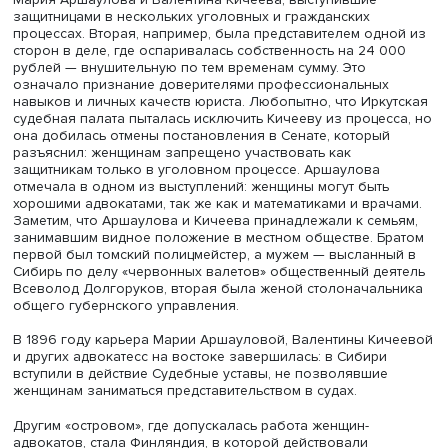
смогли выиграть процесс о внушительном купеческом
наследстве. Об активности женщины стало известно ми
юстиции Константину Палену, и он циркуляром запретил
деятельность. Елизавета Козьмина добилась отмены эт
решения в Сенате, но закон 1876 года воспретил впред
россиянкам работать адвокатами и аннулировал уже
имевшиеся разрешения.
В дальнейшем женщины пытались пробиться в адвокат
через лакуны в законодательстве. В частности, Судебн
уставами не запрещалось участие в некоторых категор
дел непрофессиональных защитников, чем иногда рос
и пользовались.
Кроме того, в течение длительного времени на значит
территориях империи, в частности в Сибири, введение
Судебных уставов откладывалось. Этим воспользовали
Мария Аршаулова и Валентина Кичеева, выступившие
защитницами в нескольких уголовных и гражданских
процессах. Вторая, например, была представителем од
сторон в деле, где оспаривалась собственность на 24 
рублей — внушительную по тем временам сумму. Это
означало признание доверителями профессиональных