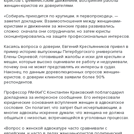
после отмены первого решения о приеме женщины в
адвокатуру повторил его в отношении еще двух дам с 
юридическим образованием, за что его руководителей
лишили доступа к делам на полгода и год соответствен
После скандала с Флейшиц в ноябре 1909 года 100 деп
Госдумы разработали законопроект о разрешении жен
адвокатуры, в мае его одобрило большинство Госдумы,
однако в январе 1913 года его, несмотря на речь Анато
Кони, поддержавшего инициативу, отклонил Госсовет.
Тем не менее женщины выступали как поверенные в де
мировых судах. Когда Минюст предложил объясниться, 
судей в Москве и Петрограде доказывали, что применя
сенатское постановление в мировых судах неверно.
Со временем женщины-юристы становились все более
востребованными. С началом Первой мировой войны 
мобилизации были призваны несколько сотен присяжн
поверенных и их помощников, что вызвало своего род
адвокатский кризис. Это вынудило власти обратить вн
на женщин с высшим юридическим образованием, чис
которых выросло до 400. Их стали допускать в Союз зе