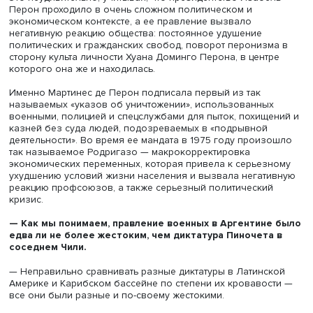
президента. После этого бывшего президента отправил
самолете ВВС в Неукен в качестве задержанной. Так в
хунта взяла контроль над правительством, а затем и на
всеми областями Аргентины.
— Как общество отреагировало на переворот?
— Первая реакция общества — «может быть, это и не та
плохо». В целом в тот момент превалировало мнение о 
что правление вооруженных сил должно наконец заве
институциональный хаос правительства Эстелы Мартине
Перон.
Это неудивительно, учитывая, что президентство Изабе
Перон проходило в очень сложном политическом и
экономическом контексте, а ее правление вызвало
негативную реакцию общества: постоянное удушение
политических и гражданских свобод, поворот перониз
сторону культа личности Хуана Доминго Перона, в цент
которого она же и находилась.
Именно Мартинес де Перон подписала первый из так
называемых «указов об уничтожении», использованны