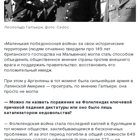
режима, столкнувшегося в тот момент с сильным социа
недовольством и экономическими вызовами.
С марта по начало апреля 1982 года произошло пять
демонстраций против военного правительства, три из н
были организованы родственниками пропавших без ве
Все они были жестоко разогнаны, но режим уже сомне
в собственной устойчивости.
Популярность правительства резко упала, инфляция ро
ВВП всего за год сократился на 11,45%.
Военный режим рушился, и Галтьери понимал, что у
вооруженных сил недостаточно власти, чтобы предотвр
демократический транзит, который уже наметился на
политической сцене.
Возвращение Мальвинских островов воспринималось 
элемент, который должен был объединить недовольно
аргентинское общество. После шести лет диктатуры во
хунте нужна была победа. А возвращение Мальвинских
островов, давняя мечта аргентинского общества, каза
идеальным способом ее достижения.