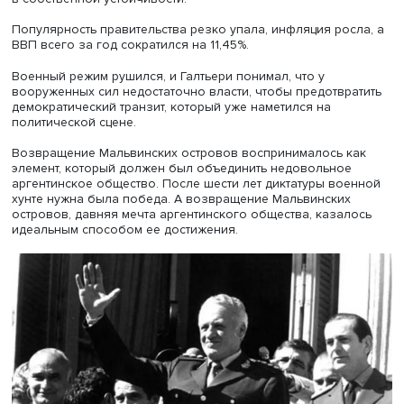
следующее: введение осадного и военного положения
введение смертной казни для оппозиции, закрытие
Национального конгресса, замена всех членов судов
судьями, безоговорочно подчиняющимися новому реж
рейды и вмешательство в деятельность профсоюзов, з
любой политической деятельности, введение жесткой и
тщательной цензуры во всех СМИ. Последующие
модификации созданной структуры военной власти
основывались на этой же логике.
— Аргентинцы в апреле 1982 года заняли Фолкленд
(Мальвинские) острова. Это был стратегический за
или военные надеялись отвлечь население «малень
победоносной войной» от социально-экономически
проблем и укрепить таким образом свою власть?
— В то время аргентинская диктатура, которую возглав
генерал Леопольдо Галтьери, находилась под сильным
давлением социальных и экономических проблем, кот
настроили население против правительства.
В 1981 году военная хунта решилась использовать про
Мальвинских островов как инструмент поддержания во