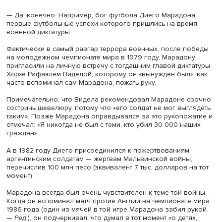
— Занимала ли церковь особую позицию?
— Католическая церковь заняла место посредника меж
гражданским обществом и военной хунтой, продвигая
концепт примирения. Его задача заключалась в содейс
переговорам с целью «преодоления последствий борь
подрывной деятельностью, выступающей фактором
разногласий».
Термин «примирение» в 1980-х годах представлялся в
качестве желательной цели для широкого круга полити
игроков, и его содержание было столь же разнообраз
как и содержание терминов «справедливость» и «истина»
также условия этого примирения.
Фактически иерархи самой католической церкви, бывш
активными сторонниками диктаторского режима с 1976 
после его падения заявили, что примирение может про
только в том случае, если будет правда, покаяние и п
совершенных грехов.
Таким образом, во время демократического перехода
католическая церковь начала активно дистанцироватьс