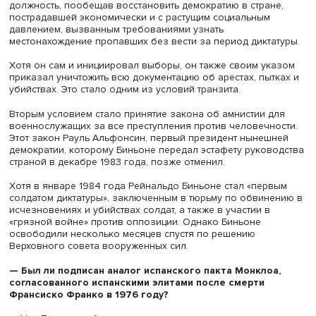
Став, по сути, бессмысленным конфликтом, эта война в
глубокие политические последствия, особенно в Арген
страна вступила в еще более глубокий экономический 
политический кризис.
Поражение военного правительства еще больше
дискредитировало его в глазах аргентинцев. Населени
вышло на улицы, требуя отставки президента и
восстановления демократии. 14 июня 1982 года законч
война, 18 июня Галтьери ушел в отставку, и начался про
редемократизации страны.
— Почему военные решили передать власть гражда
правительству?
— Политический и социальный крах, вызванный инфляц
экономическим кризисом, усилившимся после поражен
Фолклендской войне, международная дискредитация
вследствие постоянных нарушений прав человека и
многочисленных эпизодов коррупции среди военачаль
а также непрекращающиеся народные протесты вынуд
военную хунту назначить выборы в октябре. Результат