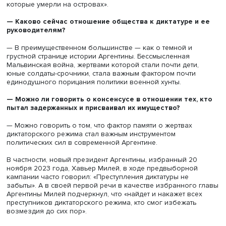
прежних военных союзников.
— Все ли виновные в похищениях людей, пытках и
присвоении имущества задержанных понесли наказа
— Конечно, не все виновные были наказаны. Первой р
в этом направлении начала Национальная комиссия по
исчезновению людей, ставшая консультативным органо
созданным президентом Раулем Альфонсином 15 декаб
1983 года для расследования всех нарушений прав чел
совершенных во время военной диктатуры. Комиссия
проездила по всей стране в поисках свидетельств выж
членов семей, репрессоров, любых доказательств
преступлений, а также исследуя все места, использова
в качестве центров содержания под стражей.
CONADEP опубликовала окончательный отчет, который
отразил лишь часть из всех совершенных преступлений
выявила всего 8961 пропавшего без вести и 380 тайны
центров содержания под стражей. С 1984 года началис
над преступниками военной хунты. Все они вызывали
широкий общественный резонанс.