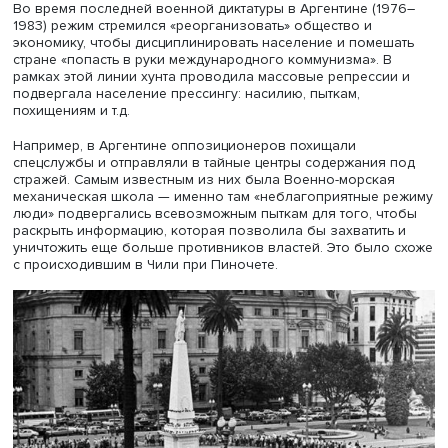
военными, полицией и спецслужбами для пыток, похищ
казней без суда людей, подозреваемых в «подрывной
деятельности». Во время ее мандата в 1975 году произ
так называемое Родригазо — макрокорректировка
экономических переменных, которая привела к серьез
ухудшению условий жизни населения и вызвала негат
реакцию профсоюзов, а также серьезный политически
кризис.
— Как мы понимаем, правление военных в Аргентин
едва ли не более жестоким, чем диктатура Пиночета
соседнем Чили.
— Неправильно сравнивать разные диктатуры в Латинс
Америке и Карибском бассейне по степени их кровавос
все они были разные и по-своему жестокими.
Во время последней военной диктатуры в Аргентине (1
1983) режим стремился «реорганизовать» общество и
экономику, чтобы дисциплинировать население и поме
стране «попасть в руки международного коммунизма». 
рамках этой линии хунта проводила массовые репресси
подвергала население прессингу: насилию, пыткам,