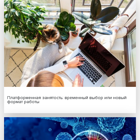
Когда он вспоминал матч против Англии на чемпионате
1986 года (один из мячей в той игре Марадона забил р
—
Ред.
), он подчеркивал, что думал в тот момент «о детя
которые умерли на островах».
— Каково сейчас отношение общества к диктатуре 
руководителям?
— В преимущественном большинстве — как о темной и
грустной странице истории Аргентины. Бессмысленная
Мальвинская война, жертвами которой стали почти дети
юные солдаты-срочники, стала важным фактором почти
единодушного порицания политики военной хунты.
— Можно ли говорить о консенсусе в отношении тех
пытал задержанных и присваивал их имущество?
— Можно говорить о том, что фактор памяти о жертвах
диктаторского режима стал важным инструментом
политических сил в современной Аргентине.
В частности, новый президент Аргентины, избранный 2
ноября 2023 года, Хавьер Милей, в ходе предвыборно