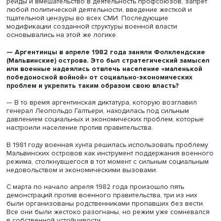
Эрнесто Сабато), число людей, пропавших без вести в
Аргентине в 1976–1983 годах, достигло 30 000.
— Чем можно объяснить столь брутальные
преследования оппозиции?
— Военная хунта взяла за основу стратегию террора,
благодаря которой поощрялись любые действия
проправительственных структур, ориентированные на
запугивание населения, террор стал стратегией
политического контроля. В Аргентине поддерживался
жестокий террор, при котором постоянные исчезновен
людей были основным инструментом давления на граж
Все это привело к полному рассеиванию оппозиции и
жесткому контролю населения в целом.
— Как была выстроена структура военной власти?
— Власть строилась исходя из логики жесткой иерархии
подчиненностей
.
Так, первые меры, принятые военной 
переворота, состоящей из трех главнокомандующих
вооруженными силами (Хорхе Рафаэля Видела, Эмилио
Эдуардо Массера и Орландо Рамона Агости), включали