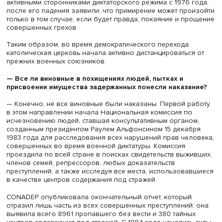
демократии как высшей этической ценности, обеспечил
его кампании.
Новое правительство восприняло демократию как обе
восстановить «правильное будущее» и как автоматичес
разрыв с «аморальным прошлым».
Первыми принятыми мерами Альфонсина стали: отмена
амнистии «солдатам диктатуры» (Закон 23040 от 22 дек
1983 года); начало уголовного преследования «лидеро
террористов» и судов над первой военной хунтой (Указ
158 от 13 декабря 1983 года); создание Национальной
комиссии по исчезновениям людей (CONADEP) для
расследования всех случаев пропажи людей; реформа
Кодекса военной юстиции, позволившая судить за вое
преступления во всех судах страны (Закон 23049 от 9
февраля 1984 года).