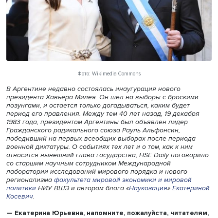
Фото: Wikimedia Commons
В Аргентине недавно состоялась инаугурация нового
президента Хавьера Милея. Он шел на выборы с броск
лозунгами, и остается только догадываться, каким буде
период его правления. Между тем 40 лет назад, 19 дека
1983 года, президентом Аргентины был объявлен лидер
Гражданского радикального союза Рауль Альфонсин,
победивший на первых всеобщих выборах после перио
военной диктатуры. О событиях тех лет и о том, как к ни
относится нынешний глава государства, HSE Daily пого