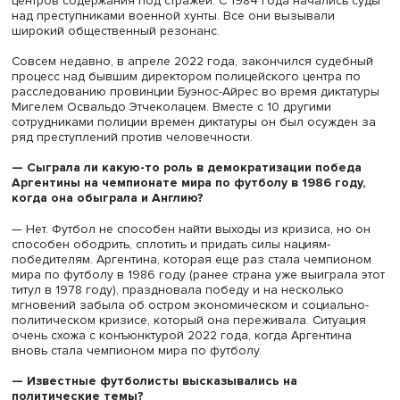
Рауль Альфонсин, фото: lanacion.com.ar
Представляя эти меры, сразу через несколько дней по
вступления в должность Альфонсин отметил: «Прошлое
мрачно отягощает наше будущее: крайне аномальные
нарушения прав, затрагивающих суть человеческого
достоинства, вызванные терроризмом и подавлением э
терроризма, не могут оставаться безнаказанными…»