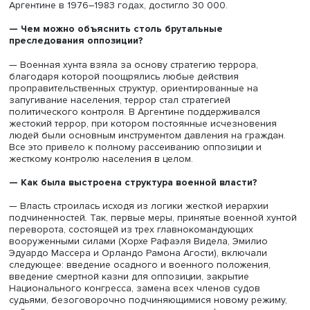
Матери, протестующие против задержаний и похищений на п
Мая в Буэнос-Айресе, фото: defensoria.org.ar
Однако в Аргентине при военной диктатуре исчезали д
беременные женщины, которые оставались под страже
родов. Затем их новорожденных младенцев отдавали «
усыновление», чтобы новые семьи могли дать им
«правильное», а не «подрывное» воспитание. Такого к
не было даже в Чили.
Число пропавших без вести, то есть погибших жертв
последней аргентинской диктатуры, до сих пор являетс
предметом дискуссии: одни утверждают, что пропало бе
вести и погибло 7000 человек, в то время как
правозащитники говорят о цифре более чем 45 000 же
Согласно отчету Национальной комиссии по исчезнов
людей (CONADEP), известному также как отчет «Больше
никогда» или «Отчет Сабато» (комиссию возглавлял пис