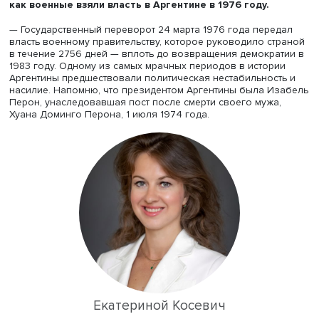
со старшим научным сотрудником Международной
лаборатории исследований мирового порядка и нового
регионализма
факультета мировой экономики и мирово
политики
НИУ ВШЭ и автором блога «
Наукозация
»
Екат
Косевич
.
— Екатерина Юрьевна, напомните, пожалуйста, чита
как военные взяли власть в Аргентине в 1976 году.
— Государственный переворот 24 марта 1976 года пере
власть военному правительству, которое руководило с
в течение 2756 дней — вплоть до возвращения демокр
1983 году. Одному из самых мрачных периодов в истор
Аргентины предшествовали политическая нестабильнос
насилие. Напомню, что президентом Аргентины была И
Перон, унаследовавшая пост после смерти своего мужа
Хуана Доминго Перона, 1 июля 1974 года.