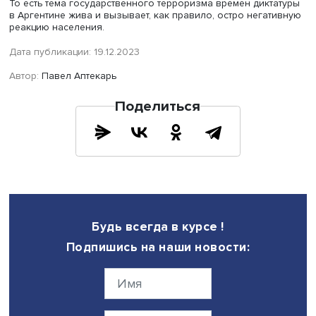
Совсем недавно, в апреле 2022 года, закончился суде
процесс над бывшим директором полицейского центра 
расследованию провинции Буэнос-Айрес во время дикт
Мигелем Освальдо Этчеколацем. Вместе с 10 другими
сотрудниками полиции времен диктатуры он был осужд
ряд преступлений против человечности.
— Сыграла ли какую-то роль в демократизации побе
Аргентины на чемпионате мира по футболу в 1986 го
когда она обыграла и Англию?
— Нет. Футбол не способен найти выходы из кризиса, н
способен ободрить, сплотить и придать силы нациям-
победителям. Аргентина, которая еще раз стала чемпи
мира по футболу в 1986 году (ранее страна уже выиграл
титул в 1978 году), праздновала победу и на несколько
мгновений забыла об остром экономическом и социал
политическом кризисе, который она переживала. Ситуа
очень схожа с конъюнктурой 2022 года, когда Аргентин
вновь стала чемпионом мира по футболу.
— Известные футболисты высказывались на
политические темы?