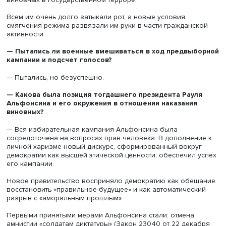
пострадавшей экономически и с растущим социальным
давлением, вызванным требованиями узнать
местонахождение пропавших без вести за период дикта
Хотя он сам и инициировал выборы, он также своим ук
приказал уничтожить всю документацию об арестах, пыт
убийствах. Это стало одним из условий транзита.
Вторым условием стало принятие закона об амнистии д
военнослужащих за все преступления против человечн
Этот закон Рауль Альфонсин, первый президент нынеш
демократии, которому Биньоне передал эстафету руков
страной в декабре 1983 года, позже отменил.
Хотя в январе 1984 года Рейнальдо Биньоне стал «пер
солдатом диктатуры», заключенным в тюрьму по обвин
исчезновениях и убийствах солдат, а также в участии в
«грязной войне» против оппозиции. Однако Биньоне
освободили несколько месяцев спустя по решению
Верховного совета вооруженных сил.
— Был ли подписан аналог испанского пакта Монкло
согласованного испанскими элитами после смерти