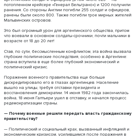
Леопольдо Галтьери, фото: Cedoc
«Маленькая победоносная война» за свои исторически
территории (людям отчаянно твердили про 149 лет
британского господства на Мальвинах) могла стать сп
объединить общественное мнение страны против внеш