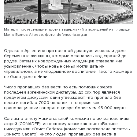
похищениям и т.д.
Например, в Аргентине оппозиционеров похищали
спецслужбы и отправляли в тайные центры содержания
стражей. Самым известным из них была Военно-морска
механическая школа — именно там «неблагоприятные 
люди» подвергались всевозможным пыткам для того, ч
раскрыть информацию, которая позволила бы захватит
уничтожить еще больше противников властей. Это было
с происходившим в Чили при Пиночете.