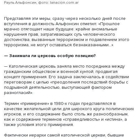
родственников жертв, такие как «Матери и бабушки Пла
Майо» и «Постоянная ассоциация по правам человека»,
они настаивали на обнародовании информации об
исчезнувших, требовали обеспечить справедливое
правосудие в отношении всех участников военной хунт
виновных в государственном терроре.
Всем им очень долго затыкали рот, а новые условия
смягчения режима развязали им руки в части граждан
активности.
— Пытались ли военные вмешиваться в ход предвы
кампании и подсчет голосов?
— Пытались, но безуспешно.
— Какова была позиция тогдашнего президента Рау
Альфонсина и его окружения в отношении наказани
виновных?
— Вся избирательная кампания Альфонсина была
сосредоточена на вопросах прав человека. В дополне
личной харизме новый дискурс, сформированный вокр