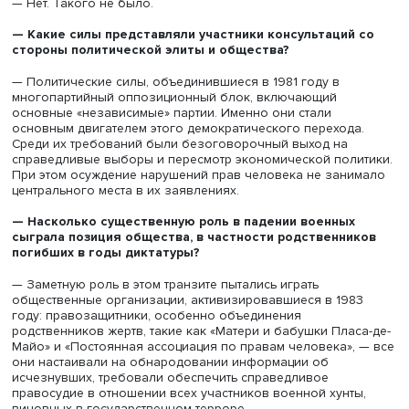
стало избрание радикального президента Рауля Альфо
— Кто из генералов был инициатором переговоров?
— Финальное сражение в войне, в котором британская
разгромила аргентинскую на острове Соледад, произ
между 11 и 13 июня 1982 года. 14 июня аргентинский
командующий капитулировал.
Группа генералов отстранила генерал-лейтенанта Галть
который был вынужден 18 июня уйти в отставку с поста
президента и командующего.
На смену ему в Верховном совете вооруженных сил пр
генерал-лейтенант Кристину Николаидес, а на пост пре
— генерал-майор Рейнальдо Биньоне, который и начал
процесс восстановления демократической системы.
— Каковы были условия аргентинского транзита вла
— После отставки Галтьери Рейнальдо Биньоне вступил
должность, пообещав восстановить демократию в стран