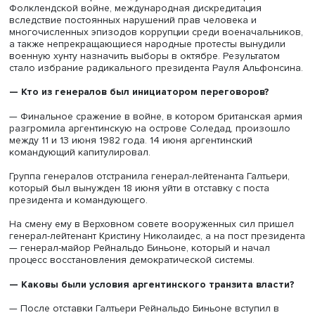
врага и поддержать правительство, восстановить его
положительный имидж.
При этом у Аргентины в тот момент была сильнейшая а
Латинской Америке — проиграть, по мнению Галтьери, 
просто не могла.
— Можно ли назвать поражение на Фолклендах клю
причиной падения диктатуры или оно было лишь
катализатором недовольства?
— Фолклендская война стала последней каплей в бурл
тот момент обществе, захлебывающемся в бесконечны
проблемах. И за этот период погибли в общей сложнос
аргентинских солдат и офицеров (в том числе 323 — на
потопленном крейсере «Генерал Бельграно») и 1200 по
ранения. Со стороны Англии погибли 255 солдат и офи
ранены были около 800. Также погибли трое мирных ж
Мальвинских островов.
Это был огромный урон для аргентинского общества, п
что воевали в основном солдаты-срочники, почти маль
возрасте от 18 до 20 лет!