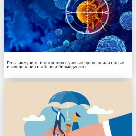
кампании часто говорил: «Преступления диктатуры не
забыты». А в своей первой речи в качестве избранного
Аргентины Милей подчеркнул, что «найдет и накажет вс
преступников диктаторского режима, кто смог избежать
возмездия до сих пор».
То есть тема государственного терроризма времен дикт
в Аргентине жива и вызывает, как правило, остро нега
реакцию населения.
Дата публикации: 19.12.2023
Автор:
Павел Аптекарь
Поделиться