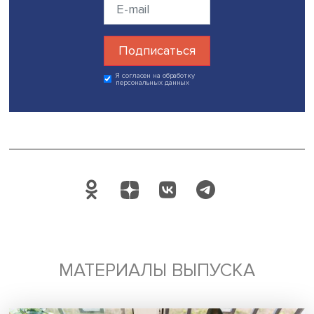
— Да, конечно. Например, бог футбола Диего Марадона
первые футбольные успехи которого пришлись на вре
военной диктатуры.
Фактически в самый разгар террора военных, после п
на молодежном чемпионате мира в 1979 году, Марадон
пригласили на личную встречу с тогдашним главой дикт
Хорхе Рафаэлем Виделой, которому он «вынужден был»,
часто вспоминал сам Марадона, пожать руку.
Примечательно, что Видела рекомендовал Марадоне с
состричь шевелюру, потому что «его солдат не мог выгл
таким». Позже Марадона оправдывался за это рукопож
отмечал: «Я никогда не был с теми, кто убил 30 000 на
граждан».
А в 1982 году Диего присоединился к пожертвованиям
аргентинским солдатам — жертвам Мальвинской войны,
перечислив 100 млн песо (эквивалент 7 тыс. долларов н
момент).
Марадона всегда был очень чувствителен к теме той во