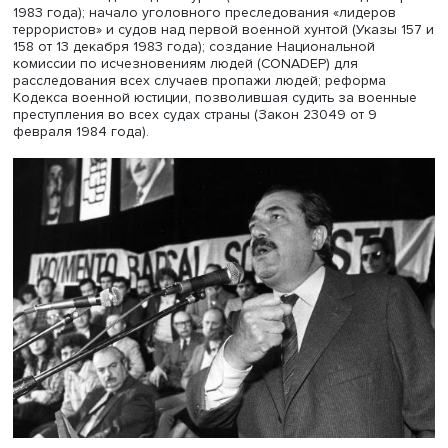
Франсиско Франко в 1976 году?
— Нет. Такого не было.
— Какие силы представляли участники консультаций
стороны политической элиты и общества?
— Политические силы, объединившиеся в 1981 году в
многопартийный оппозиционный блок, включающий
основные «независимые» партии. Именно они стали
основным двигателем этого демократического переход
Среди их требований были безоговорочный выход на
справедливые выборы и пересмотр экономической пол
При этом осуждение нарушений прав человека не зан
центрального места в их заявлениях.
— Насколько существенную роль в падении военных
сыграла позиция общества, в частности родственни
погибших в годы диктатуры?
— Заметную роль в этом транзите пытались играть
общественные организации, активизировавшиеся в 19
году: правозащитники, особенно объединения