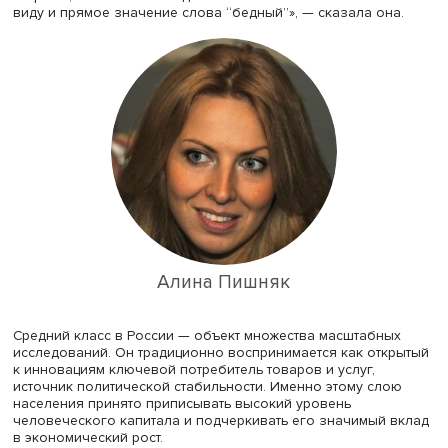
Название исследования не следует понимать однознач
пояснила Алина Пишняк. «С одной стороны, средний кл
бедный, потому что все постоянно про него говорят и
предъявляют различные ожидания. Он как новый Бэтме
ждут, когда же наконец прилетит и всех спасет. С другой
стороны, мало кто его видел. Вместе с тем мы также им
виду и прямое значение слова “бедный”», — сказала он