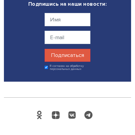
большие проблемы, в том числе снижение численности
бедность. Однако настолько кардинальных изменений 
серьезных проблем, как прогнозировалось, мы не види
Поэтому можем надеяться, что ему снова удастся преод
в значительной степени все возникающие проблемы», 
подытожила она.
Дата публикации: 05.10.2022
Автор:
Марина Полякова
экспертиза
социология
Поделиться