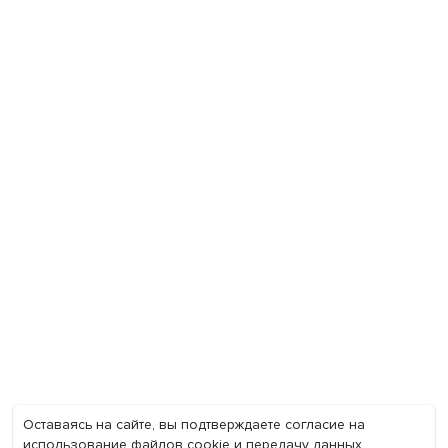
Экономика
Общество
Мир
Наука
Образование
Мнения
Фотогалерея
Видеогалерея
Подкасты
О нас
Контакты