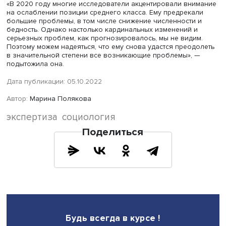
городах России — Москве, Воронеже, Ярославле и
Екатеринбурге — было проведено 10 фокус-групп: восе
взрослыми, имеющими высшее образование и доход с
и выше среднего, две — с представителями интеллекту
профессий.
Участники фокус-групп рассказали, что находятся в сит
неопределенности и ощущают тревогу, но ее уровень
снизился по сравнению с весной. При этом они все же
жалуются на рост цен и снижение ассортимента. Особе
чувствительны проблемы с медицинскими товарами и
услугами.
Изменения в доходах опрошенные оценили по-разному:
то отметил негативные, а кто-то — даже позитивные тре
Многие заявили о необходимости скорректировать сво
планы и отложить дорогостоящие покупки. Это также
свидетельствует о некоторой дестабилизации положен
среднего класса, отметила Елена Назарбаева.
«В 2020 году многие исследователи акцентировали вн
на ослаблении позиции среднего класса. Ему предрека