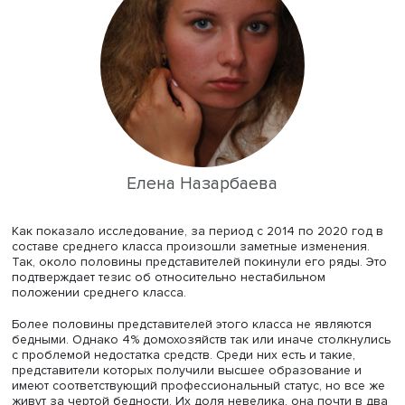
высокие затраты на медицину.
Исследователи поставили цель определить, сталкивают
представители среднего класса в России с риском бедн
Использовались данные из репрезентативной выборк
НИУ ВШЭ за 2014–2020 годы. Для идентификации
представителя этой страты использовали такие критерии
доход, образование и профессиональный статус индив
Если половину взрослых членов семьи относили к сре
классу, то таковым признавали и само домохозяйство.