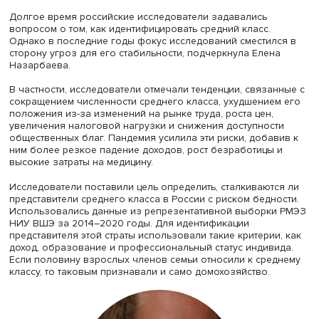
Алина Пишняк
Средний класс в России — объект множества масштабн
исследований. Он традиционно воспринимается как от
к инновациям ключевой потребитель товаров и услуг,
источник политической стабильности. Именно этому сл
населения принято приписывать высокий уровень
человеческого капитала и подчеркивать его значимый
в экономический рост.
Долгое время российские исследователи задавались
вопросом о том, как идентифицировать средний класс.
Однако в последние годы фокус исследований сместил
сторону угроз для его стабильности, подчеркнула Елен
Назарбаева.
В частности, исследователи отмечали тенденции, связа
сокращением численности среднего класса, ухудшение
положения из-за изменений на рынке труда, роста цен,
увеличения налоговой нагрузки и снижения доступнос
общественных благ. Пандемия усилила эти риски, доба
ним более резкое падение доходов, рост безработицы 