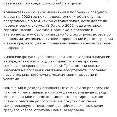
Елена Назарбаева
Как показало исследование, за период с 2014 по 2020 
составе среднего класса произошли заметные изменен
Так, около половины представителей покинули его ряд
подтверждает тезис об относительно нестабильном
положении среднего класса.
Более половины представителей этого класса не являю
бедными. Однако 4% домохозяйств так или иначе столк
с проблемой недостатка средств. Среди них есть и такие
представители которых получили высшее образование
имеют соответствующий профессиональный статус, но в
живут за чертой бедности. Их доля невелика, она почти
раза ниже, чем среди домохозяйств в целом.
Количественных оценок изменений в положении средн
класса на 2022 год пока недостаточно. Чтобы получить
представление о том, как он сегодня живет, исследоват
провели серию дискуссий. За лето 2022 года в четырех