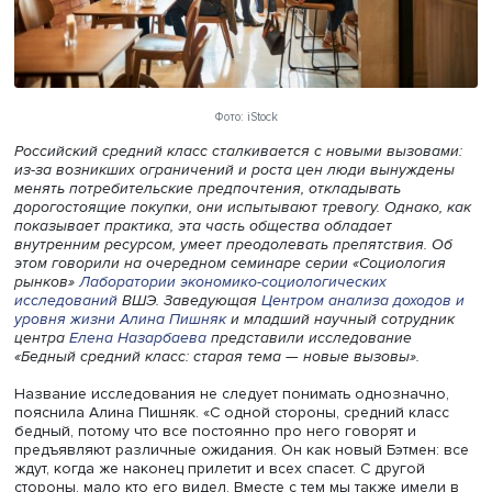
Фото: iStock
Российский средний класс сталкивается с новыми вызо
из-за возникших ограничений и роста цен люди вынуж
менять потребительские предпочтения, откладывать
дорогостоящие покупки, они испытывают тревогу. Однак
показывает практика, эта часть общества обладает
внутренним ресурсом, умеет преодолевать препятствия
этом говорили на очередном семинаре серии «Социоло
рынков»
Лаборатории экономико-социологических
исследований
ВШЭ. Заведующая
Центром анализа дохо
уровня жизни
Алина Пишняк
и младший научный сотру
центра
Елена Назарбаева
представили исследование
«Бедный средний класс: старая тема — новые вызовы».