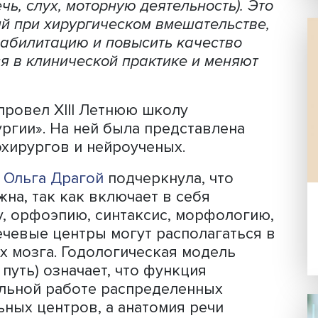
ции на головном мозге — одна из сам
й нейрохирургии. Ошибка может стои
орить и понимать язык. Исследователи
У ВШЭ вместе с врачами разработали
а, которые помогают получить деталь
явить зоны мозга и коры, ответственны
е, речь, слух, моторную деятельность
ждений при хирургическом вмешатель
ую реабилитацию и повысить качеств
няются в клинической практике и мен
 ВШЭ провел XIII Летнюю школу
охирургии». На ней была представле
 нейрохирургов и нейроученых.