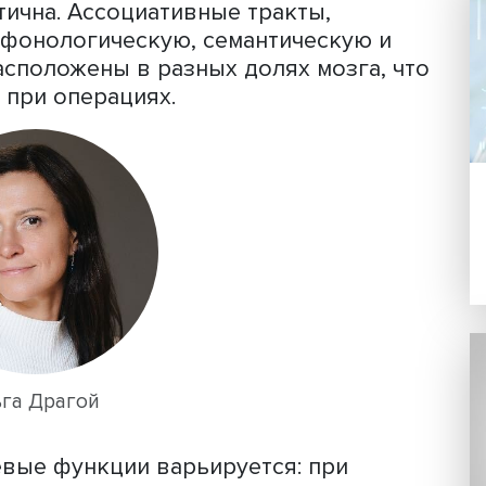
 мозга
Ольга Драгой
подчеркнула, что
ь сложна, так как включает в себя
етику, орфоэпию, синтаксис, морфол
ичем речевые центры могут располага
шариях мозга. Годологическая модел
os» — путь) означает, что функция
араллельной работе распределенных
 отдельных центров, а анатомия речи
и пластична. Ассоциативные тракты,
ание, фонологическую, семантическу
чи, расположены в разных долях мозг
дения при операциях.