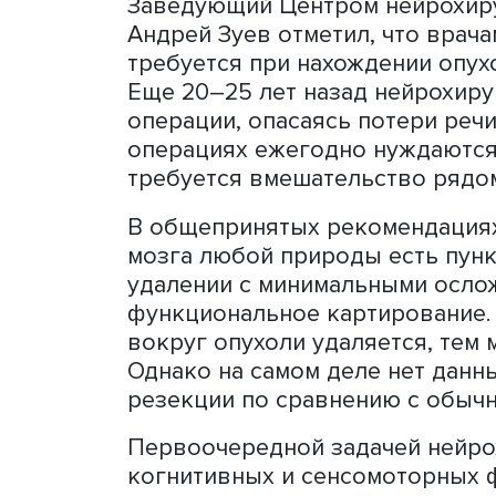
повторение псевдослов, с
При возникновении ошибо
применением электрическо
функциональный и исключа
Тестирование также пров
спустя 3–6 месяцев. Вмес
позволяет оценить возмо
с пробуждением и объекти
Сотрудники Центра языка и
послеоперационной диагно
совместно с врачами Цент
— одного из передовых це
Лингвисты в операционн