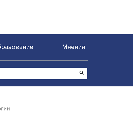
Образование
Мнен
 в нейрохирургии