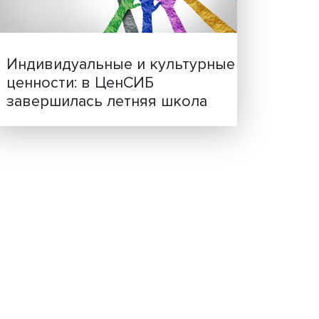
Иллюзия безопасности: 
исследовали влияние ИИ
решения врачей
е
при
и
оли.
Индивидуальные и культ