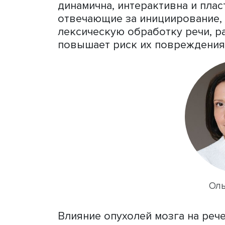
Директор Центра языка и
система речи и языка очен
множество элементов (фон
семантику и дискурс). Пр
разных зонах и даже полу
языка (от греческого «hod
реализуется благодаря п
нейрональных сетей, а не
динамична, интерактивна 
отвечающие за иницииров
лексическую обработку ре
повышает риск их повреж