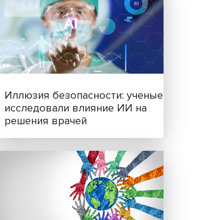
Новые инвестиции: подд
огию,
семей становится частью
ться в
бизнес-стратегий
ь
ю и
а, что