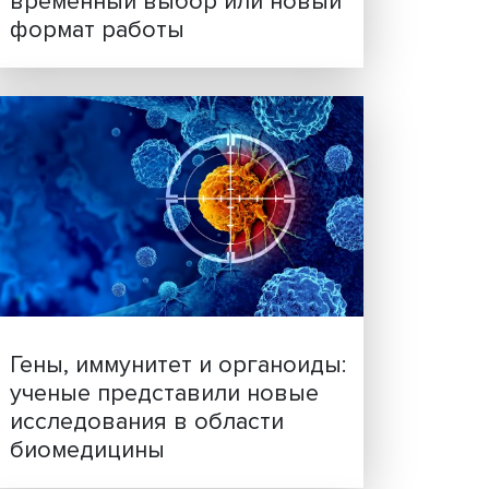
Платформенная занятост
временный выбор или н
формат работы