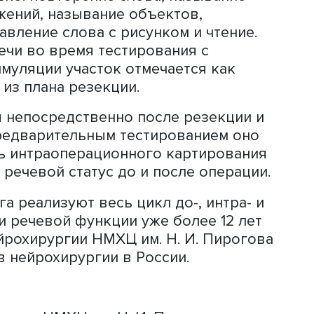
й по ее резекции «с пробуждением»
ют увеличить объем удаления, снизить
я госпитализации, вероятность речев
итации.
операционного тестирования необход
дготовку — предоперационное
то картируется не абстрактная речев
конкретного участка мозга компонент 
ов, предоставляющая хирургу возмож
мости от места резекции. В последни
счет заменили комплексом тестов, из
 области резекции и ее масштаба вра
есколько: повторение слова, называн
редложений, называние объектов,