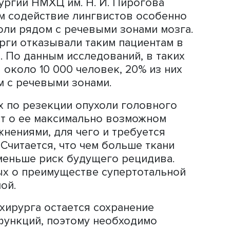
опоставление слова с рисунком и чте
к в речи во время тестирования с
й стимуляции участок отмечается ка
ется из плана резекции.
одится непосредственно после резекц
те с предварительным тестированием
жность интраоперационного картиро
вный речевой статус до и после опер
 мозга реализуют весь цикл до-, инт
стики речевой функции уже более 12
ра нейрохирургии НМХЦ им. Н. И. Пи
нтров нейрохирургии в России.
ой