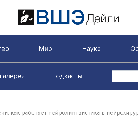
бщество
Мир
Наука
Видеогалерея
Подкасты
ери речи: как работает нейролингвистика