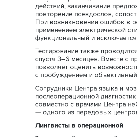
Опыт проведения операци
показал, что они позволя
рецидива, сократить врем
дефицита и период реабил
Для качественного интра
провести специальную по
тестирование. Учитывая, ч
зона, а релевантный для 
необходима батарея тест
выбрать задание в зависи
в заданиях для пациентов 
которых в зависимости от
могут выбрать один или н
действий, заканчивание п