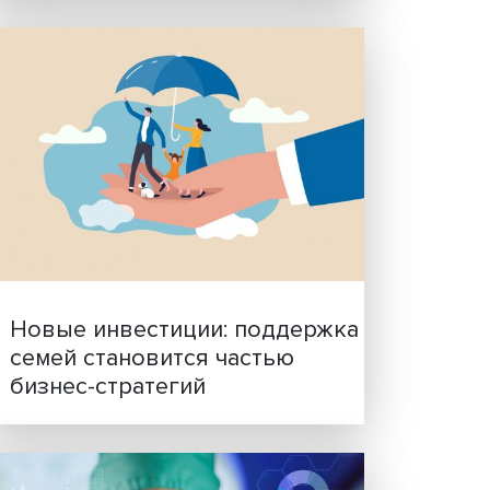
ых
ть
Гены, иммунитет и органо
ученые представили нов
исследования в области
ную
биомедицины
е за
). Это
стве,
о
яют
на