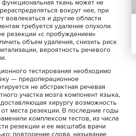
Ольга Драгой
а речевые функции варьируется: при
вании функциональная ткань может н
, а перераспределяться вокруг нее, 
 могут вовлекаться и другие област
м пациентам требуется удаление опух