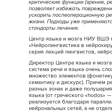
Сохранить речь при опера
сложных задач современно
пациенту способности гов
Центра языка и мозга НИ
методы исследования мозг
картину его состояния, вы
критические функции (зрени
позволяет избежать повре
ускорить послеоперационн
жизни. Подходы уже приме
стандарты лечения.
Центр языка и мозга НИУ
«Нейролингвистика в нейр
серия лекций лингвистов,