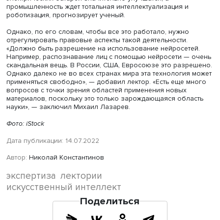
напомнил лектор.
Также, по словам Михаила Лазарева, все глубже в быт
сферу проникают нейросети. Так, за последние два год
Google обучил нейросеть играть в игрушки с человеком
распознавать человеческую речь. В прошлом году был
изобретена генерация молекул с изначально заданны
свойствами, которая применяется в фармакологии. «Эту
задачу пытались решить 20 лет, и только недавно это у
компании Google, — говорит Михаил Лазарев. — К
промышленным технологиям можно отнести и беспилот
автомобилях».
В скором будущем нас ждет открытие новых материалов
создание новых приборов в электронике, увеличение
вычислительных мощностей; качество и емкость
электрических батарей значительно улучшатся, а
промышленность ждет тотальная интеллектуализация и
роботизация, прогнозирует ученый.
Однако, по его словам, чтобы все это работало, нужно
отрегулировать правовые аспекты такой деятельности.
«Должно быть разрешение на использование нейросет