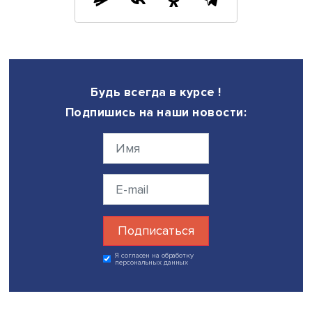
Например, распознавание лиц с помощью нейросети —
скандальная вещь. В России, США, Евросоюзе это разр
Однако далеко не во всех странах мира эта технология
применяться свободно», — добавил лектор. «Есть еще 
вопросов с точки зрения областей применения новых
материалов, поскольку это только зарождающаяся обл
науки», — заключил Михаил Лазарев.
Фото: iStock
Дата публикации: 14.07.2022
Автор:
Николай Константинов
экспертиза
лектории
искусственный интеллект
Поделиться