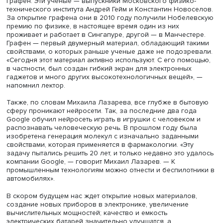
уже в Средние века при изготовлении витражей приме
микрочастицы, которые окрашивали стекло в различны
цвета. «Это тоже можно назвать средневековой
нанотехнологией», — сделал вывод Михаил Лазарев.
«Все, что сейчас продается дорого, создано на основе
технологии пяти нанометров, а недавно выпустили
микросхему на основе технологии двух нанометров, —
отмечает Михаил Лазарев. — Это предел тех физически
возможностей материалов, которые используются сего
Всю современную электронику можно назвать кремние
потому что она создана с помощью кремния». Он напом
что не так давно двое ученых открыли новый материал
графен. Эти ученые — выпускники Московского физико
технического института Андрей Гейм и Константин Ново
За открытие графена они в 2010 году получили Нобел
премию по физике, в настоящее время один из них
проживает и работает в Сингапуре, другой — в Манчест
Графен — первый двумерный материал, обладающий та
свойствами, о которых раньше ученые даже не подозр
«Сегодня этот материал активно используют. С его пом
в частности, был создан гибкий экран для электронных
гаджетов и много других высокотехнологичных вещей»