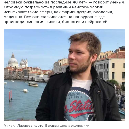
Сейчас нанотехнологии настолько глубоко вошли в на
жизнь, что существовать без них невозможно, уверен 
Лазарев. «Все мы имеем смартфоны — это нанотехноло
Интернет-сети 4G, 5G, все микропроцессоры,
микроконтроллеры — это нанотехнологии. Развитие та
многообразия электроники — все это результат действ
человека буквально за последние 40 лет», — говорит у
Огромную потребность в развитии нанотехнологий
испытывают такие сферы, как фарминдустрия, биология
медицина. Все они сталкиваются на наноуровне, где
происходит синергия физики, биологии и нейросетей.