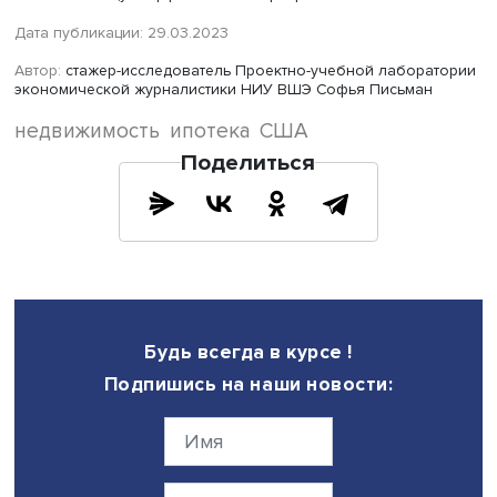
против туда переехать», — смеется Павел. Получается, ч
примерно половину всего населения, которое оказыва
влияние на динамику цен на недвижимость, составляют
молодые активные люди, которые сильнее других катег
подвержены влиянию кризисов. Если они боятся потер
работу из-за нестабильности, то предпочитают просто
арендовать дом, а не покупать его в ипотеку, пока не
накопили достаточный запас средств.
Разумные субсидии
А какую роль в этой ситуации сыграло государство? О
решением правительства США стало субсидирование
ипотечных выплат. Но не для всех: помощь готовы был
оказывать только тем, кто при оформлении субсидии
суммарно получил бы достаточно, чтобы постепенно
вернуться в график платежей. То есть если у человека 
было никаких шансов вовремя выплачивать ипотеку, то
человек и субсидии не получал. Таким образом госуда
снижало общие затраты на программу, а также увелич
ее эффективность, поясняет Кривенко.
Несмотря на положительный эффект подобной политик