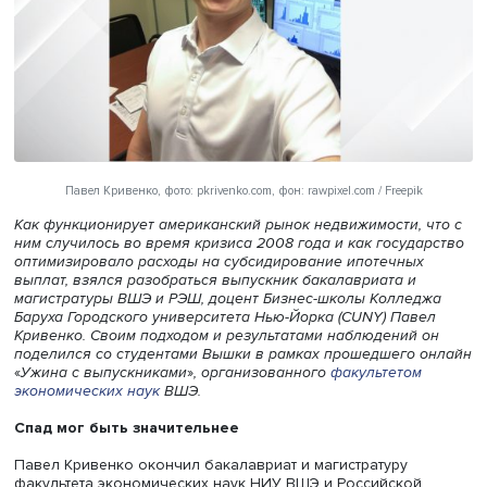
Павел Кривенко, фото: pkrivenko.com, фон: rawpixel.com / Freepik
Как функционирует американский рынок недвижимости, 
ним случилось во время кризиса 2008 года и как госуд
оптимизировало расходы на субсидирование ипотечны
выплат, взялся разобраться выпускник бакалавриата и
магистратуры ВШЭ и РЭШ, доцент Бизнес-школы Колле
Баруха Городского университета Нью-Йорка (CUNY) Пав
Кривенко. Своим подходом и результатами наблюдений 
поделился со студентами Вышки в рамках прошедшего 