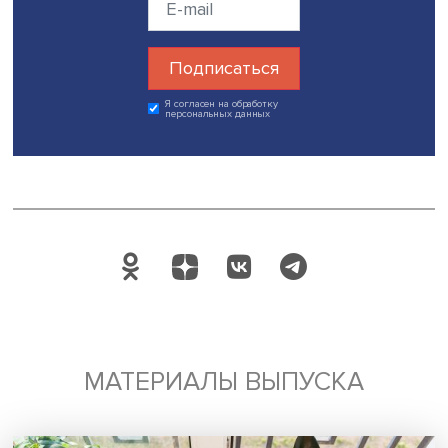
следует учитывать, что были некоторые сложности: нап
люди на самом деле не понимали, как работает эта сист
некоторые могли вообще не знать о наличии подобно
субсидии. Вероятно, решение этих вопросов могло бы
повысить общую эффективность программы.
Дата публикации: 29.03.2023
Автор:
стажер-исследователь Проектно-учебной лабор
экономической журналистики НИУ ВШЭ Софья Письма
недвижимость
ипотека
США
Поделиться