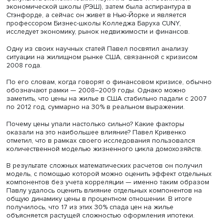
«
Ужина с выпускниками
»
, организованного
факультетом
экономических наук
ВШЭ.
Спад мог быть значительнее
Павел Кривенко окончил бакалавриат и магистратуру
факультета экономических наук НИУ ВШЭ и Российской
экономической школы (РЭШ), затем была аспирантура 
Стэнфорде, а сейчас он живет в Нью-Йорке и является
профессором Бизнес-школы Колледжа Баруха CUNY,
исследует экономику, рынок недвижимости и финансов.
Одну из своих научных статей Павел посвятил анализу
ситуации на жилищном рынке США, связанной с кризис
2008 года.
По его словам, когда говорят о финансовом кризисе, 
обозначают рамки — 2008–2009 годы. Однако можно
заметить, что цены на жилье в США стабильно падали с
по 2012 год, суммарно на 30% в реальном выражении.
Почему цены упали настолько сильно? Какие факторы
оказали на это наибольшее влияние? Павел Кривенко