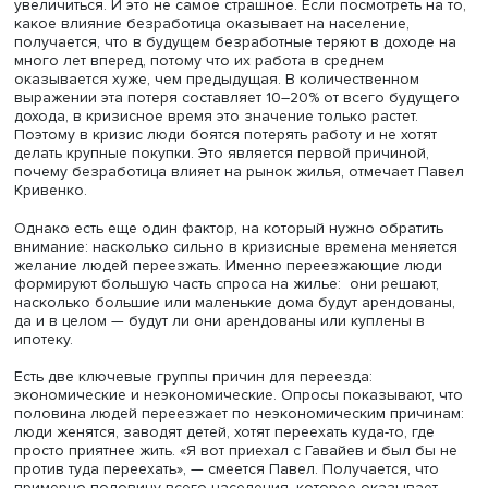
процент, поскольку речь идет о рискованном для банка
продукте: если заложить дом, то процент становится ме
На третьем месте стоят кредитные карты.
Однако во времена кризиса рынок любого типа
кредитования переживает спад. Разница только в том,
насколько оперативно этот рынок может восстановитьс
Быстрее всего в норму пришел сегмент кредитных карт, 
клиенты довольно скоро стали выплачивать долг в срок
ипотечный же рынок восстанавливался дольше всего. 
дополнительно учесть слишком оптимистичные ожидани
инвестиций в жилье (что, как многие исследователи пол
является причиной бума на рынке жилья), получается, 
стоимость ипотеки и ее доступность оказывают больше
влияния на динамику цен.
Безработица, доходы, образ жизни
Обычно поиск работы в Америке занимает несколько
месяцев, но во времена кризиса этот период может
увеличиться. И это не самое страшное. Если посмотреть 
какое влияние безработица оказывает на население,
получается, что в будущем безработные теряют в дохо