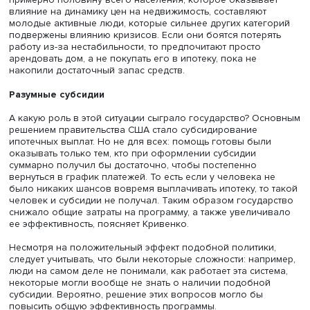
много лет вперед, потому что их работа в среднем
оказывается хуже, чем предыдущая. В количественном
выражении эта потеря составляет 10–20% от всего буд
дохода, в кризисное время это значение только растет.
Поэтому в кризис люди боятся потерять работу и не хот
делать крупные покупки. Это является первой причиной
почему безработица влияет на рынок жилья, отмечает 
Кривенко.
Однако есть еще один фактор, на который нужно обрат
внимание: насколько сильно в кризисные времена мен
желание людей переезжать. Именно переезжающие л
формируют большую часть спроса на жилье: они решаю
насколько большие или маленькие дома будут арендов
да и в целом — будут ли они арендованы или куплены 
ипотеку.
Есть две ключевые группы причин для переезда:
экономические и неэкономические. Опросы показывают
половина людей переезжает по неэкономическим прич
люди женятся, заводят детей, хотят переехать куда-то, г
просто приятнее жить. «Я вот приехал с Гавайев и был 