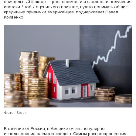
имеют не самую стабильную работу, и потому многие из
не решались брать ипотеку, даже если могли», —
подчеркивает Павел Кривенко.
Интересно отметить, продолжил эксперт, что государств
самом деле неплохо сработало в этом кризисе: програ
субсидирования ипотеки смогла предотвратить
дополнительные 9% падения на рынке.
От кредитки до ипотеки
Чтобы подробнее разобраться в причинах и следствия
спада, в первую очередь стоит рассмотреть самый
влиятельный фактор — рост стоимости и сложности пол
ипотеки. Чтобы оценить его влияние, нужно понимать 
кредитные привычки американцев, подчеркивает Павел
Кривенко.