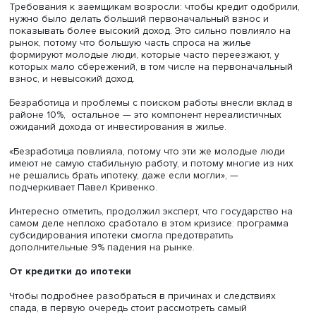
отметил, что в рамках своего исследования пользовал
количественной моделью жизненного цикла домохозяй
В результате сложных математических расчетов он пол
модель, с помощью которой можно оценить эффект отд
компонентов без учета корреляции — именно таким о
Павлу удалось оценить влияние отдельных компоненто
общую динамику цены в процентном отношении. В итог
получилось, что 17 из этих 30% спада цен на жилье
объясняется растущей сложностью оформления ипотек
Требования к заемщикам возросли: чтобы кредит одоб
нужно было делать больший первоначальный взнос и
показывать более высокий доход. Это сильно повлиял
рынок, потому что большую часть спроса на жилье
формируют молодые люди, которые часто переезжают, 
которых мало сбережений, в том числе на первоначал
взнос, и невысокий доход.
Безработица и проблемы с поиском работы внесли вкл
районе 10%, остальное — это компонент нереалистичн
ожиданий дохода от инвестирования в жилье.
«Безработица повлияла, потому что эти же молодые лю