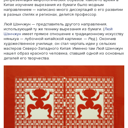
традиционную технику вырезания из бумаги — цзяньчж
Ольга Нестерова замечает, что с помощью краски и ту
можно передать оттенки, создать переходы, акцентиров
какие-то моменты. А при вырезании из бумаги художни
оставляет только структуру, которая представляет воз
образ, вызывающий ассоциации с легкостью и ощущен
эфемерности.
Искусство вырезания из бумаги в повседневной жизни
выполняет несколько функций: это элемент обрядово-
ритуальной деятельности, в том числе лечения и общен
миром духов, а также часть праздничной культуры и эле
декора. С помощью традиционных форм осуществляетс
репрезентация мифологических образов. Какое-то вре
Китае изучение вырезания из бумаги было модным
направлением — написано много диссертаций о его ра
в разных стилях и регионах, делится профессор.
Люй Шэнчжун — представитель другого направления,
использующий ту же технику вырезания из бумаги. (
Лю
Шэнчжун
имеет прямое отношение к традиционному иск
няньхуа — лубочной китайской картинки. —
Ред
.). Окон
художественное училище, он стал черпать идеи у сельс