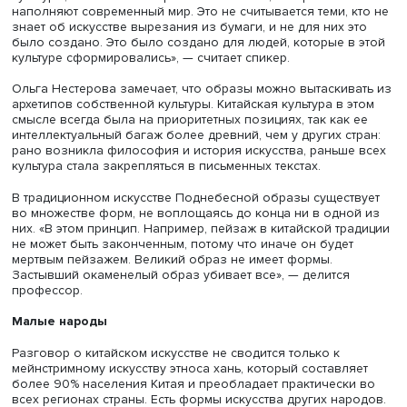
Люй Шэнчжун. «Форма и тень III». Фото: chambersfineart.com
«Это взгляд художника на мир сквозь призму, отшлифо
его предками. Используя инструментарий своей традиц