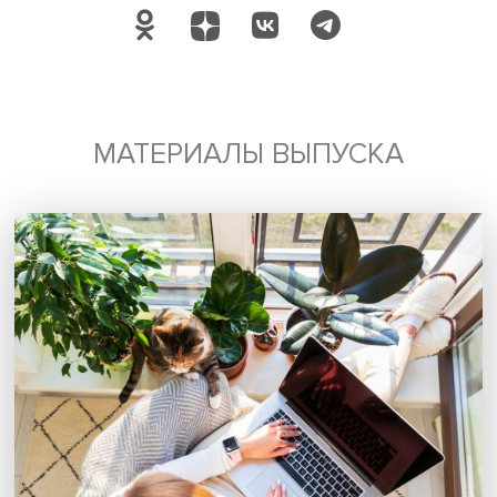
любого западного подхода. «Какая бы ни была война 
художественных академиях между художниками, в резул
осталось главное — органическая связь между традици
новацией», — подытоживает лектор.
Дата публикации: 20.03.2023
Автор:
Семён Васильев, стажер-исследователь Проектно
учебной лаборатории экономической журналистики Н
современное искусство
Китай
Поделиться
Будь всегда в курсе !