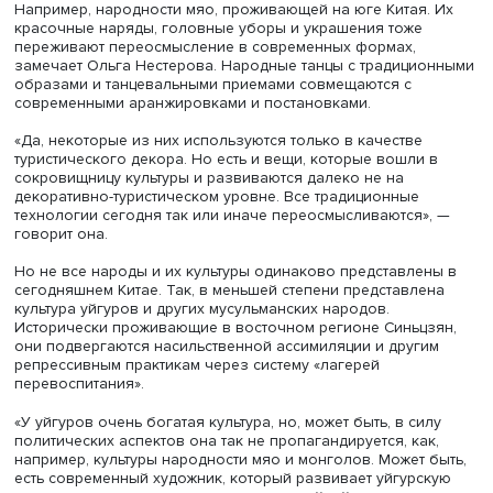
культуры, он пытается выразить те смыслы, которые
наполняют современный мир. Это не считывается теми, 
знает об искусстве вырезания из бумаги, и не для них 
было создано. Это было создано для людей, которые в
культуре сформировались», — считает спикер.
Ольга Нестерова замечает, что образы можно вытаскив
архетипов собственной культуры. Китайская культура в 
смысле всегда была на приоритетных позициях, так как
интеллектуальный багаж более древний, чем у других с
рано возникла философия и история искусства, раньше
культура стала закрепляться в письменных текстах.
В традиционном искусстве Поднебесной образы сущест
во множестве форм, не воплощаясь до конца ни в одно
них. «В этом принцип. Например, пейзаж в китайской тр
не может быть законченным, потому что иначе он будет
мертвым пейзажем. Великий образ не имеет формы.
Застывший окаменелый образ убивает все», — делится
профессор.
Малые народы