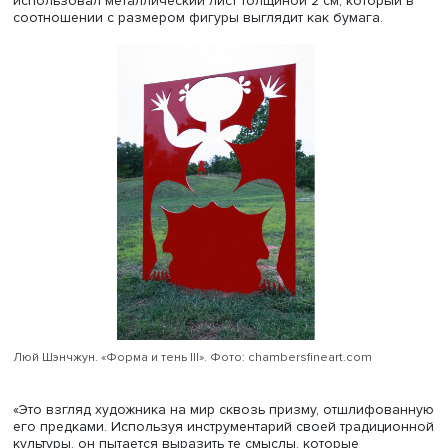
В Китае красным антропоморфным изображениям
приписывался благожелательный и охранительный смыс
сам образ является древней родовой эмблемой эпохи 
Чжоу (XI–III века до н.э.).
Традиционная бумажная кукла в творчестве Люй Шэнч
становится символом человеческой души. Он пытается
показать, как существует маленький хрупкий человек в
безжалостном потоке времени и пространства, в мире,
наполненном страданиями и трагедиями, где он никому
нужен, говорит Ольга Нестерова.
К известным работам Люй Шэнчжуна относится серия
инсталляций «Форма и тень», которые представляют со
динамические конструкции из металла — трафарет раз
в несколько метров. В одной инсталляции большая фиг
красного духа лежит перед трафаретом, будто бы выпа
него, а в другой дух как бы убегает от трафарета. Худо
использовал металлический лист толщиной 2 см, котор
соотношении с размером фигуры выглядит как бумага.