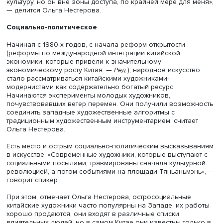
Разговор о китайском искусстве не сводится только к
мейнстримному искусству этноса хань, который составл
более 90% населения Китая и преобладает практическ
всех регионах страны. Есть формы искусства других нар
Например, народности мяо, проживающей на юге Китая
красочные наряды, головные уборы и украшения тоже
переживают переосмысление в современных формах,
замечает Ольга Нестерова. Народные танцы с традици
образами и танцевальными приемами совмещаются с
современными аранжировками и постановками.
«Да, некоторые из них используются только в качестве
туристического декора. Но есть и вещи, которые вошли
сокровищницу культуры и развиваются далеко не на
декоративно-туристическом уровне. Все традиционные
технологии сегодня так или иначе переосмысливаются»
говорит она.
Но не все народы и их культуры одинаково представле
сегодняшнем Китае. Так, в меньшей степени представле
культура уйгуров и других мусульманских народов.
Исторически проживающие в восточном регионе Синьц