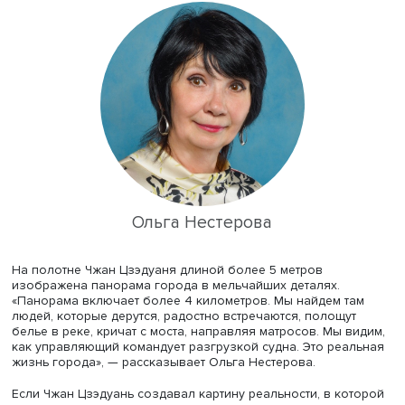
Новый взгляд на традиции
Одной из ярких представительниц нового взгляда на
традиции является художница Чжоу Шуин. Она переосм
картину XII века художника Чжан Цзэдуаня «Праздник 
на реке Бяньхэ» и написала свою версию.
Ольга Нестерова