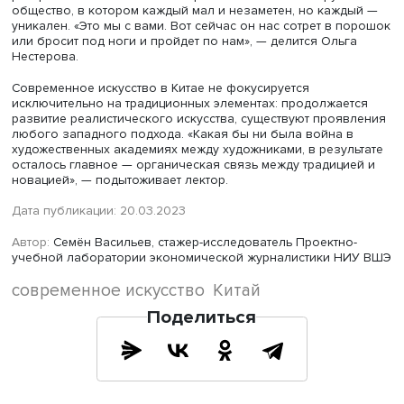
Ольга Нестерова.
Есть место и острым социально-политическим высказы
в искусстве. «Современные художники, которые выступа
социальными посылами, травмированы сначала культу
революцией, а потом событиями на площади Тяньаньмэ
говорит спикер.
При этом, отмечает Ольга Нестерова, остросоциальные
китайские художники часто популярны на Западе, их р
хорошо продаются, они входят в различные списки
влиятельных людей, но в самом Китае они известны тол
определенных кругах.