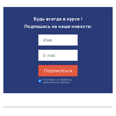
Ай Вэйвэй. «Семена подсолнечника». Фото: re-thinkingthefutur
Одним из таких художников является
Ай Вэйвэй
, часто
выступающий с социально-политическим посылом. Его
«Семена подсолнечника» — это 100 миллионов керамич
семян, каждое из которых было вручную сделано и
раскрашено китайскими мастерами. Они символизирую
общество, в котором каждый мал и незаметен, но кажд
уникален. «Это мы с вами. Вот сейчас он нас сотрет в 
или бросит под ноги и пройдет по нам», — делится Ольг
Нестерова.
Современное искусство в Китае не фокусируется
исключительно на традиционных элементах: продолжае
развитие реалистического искусства, существуют проя