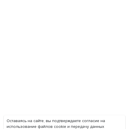
Экономика
Общество
Мир
Наука
Образование
Мнения
Фотогалерея
Видеогалерея
Подкасты
О нас
Контакты