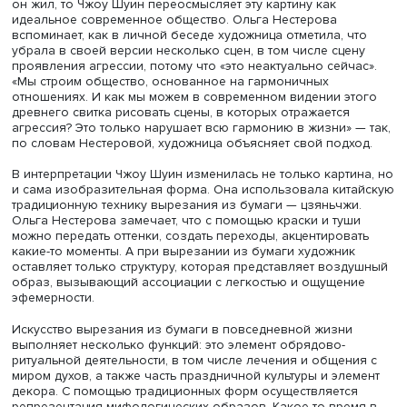
На полотне Чжан Цзэдуаня длиной более 5 метров
изображена панорама города в мельчайших деталях.
«Панорама включает более 4 километров. Мы найдем т
людей, которые дерутся, радостно встречаются, полощу
белье в реке, кричат с моста, направляя матросов. Мы 
как управляющий командует разгрузкой судна. Это реа
жизнь города», — рассказывает Ольга Нестерова.
Если Чжан Цзэдуань создавал картину реальности, в ко
он жил, то Чжоу Шуин переосмысляет эту картину как
идеальное современное общество. Ольга Нестерова
вспоминает, как в личной беседе художница отметила, 
убрала в своей версии несколько сцен, в том числе сце
проявления агрессии, потому что «это неактуально сейч
«Мы строим общество, основанное на гармоничных
отношениях. И как мы можем в современном видении э
древнего свитка рисовать сцены, в которых отражается
агрессия? Это только нарушает всю гармонию в жизни» 
по словам Нестеровой, художница объясняет свой подх
В интерпретации Чжоу Шуин изменилась не только карти
и сама изобразительная форма. Она использовала кит