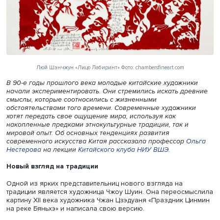
Люй Шэнчжун «Лицо Лабиринт» Фото: chambersfineart.com
В 90-е годы прошлого века молодые китайские художни
начали экспериментировать. Они стремились искать др
смыслы, которые соотносились с жизненными
обстоятельствами того времени. Современные художни
хотят передать свое ощущение мира, используя как
накопленные предками этнокультурные традиции, так и
мировой опыт. Об основных тенденциях развития
современного искусства Китая рассказала профессор
О
Нестерова
на лекции
Китайского клуба НИУ ВШЭ
.