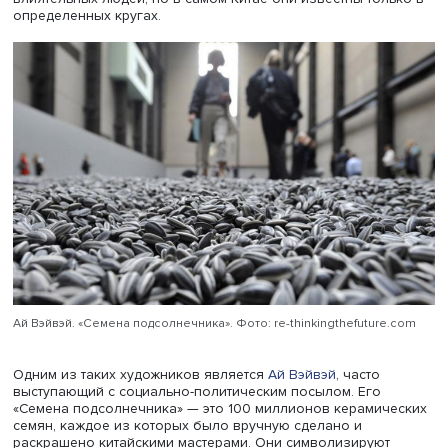
они подвергаются насильственной ассимиляции и друг
репрессивным практикам через систему «лагерей
перевоспитания».
«У уйгуров очень богатая культура, но, может быть, в си
политических аспектов она так не пропагандируется, ка
например, культуры народности мяо и монголов. Может 
есть современный художник, который развивает уйгурс
культуру, но он вне зоны доступа, по крайней мере для 
— делится Ольга Нестерова.
Социально-политическое
Начиная с 1980-х годов, с начала реформ открытости
(реформы по международной интеграции китайской
экономики, которые привели к значительному
экономическому росту Китая. —
Ред
.), народное искусст
стало рассматриваться китайскими художниками-
модернистами как содержательно богатый ресурс.
Начинаются эксперименты молодых художников,
почувствовавших ветер перемен. Они получили возмо
соединить западные художественные алгоритмы с
традиционным художественным инструментарием, счита