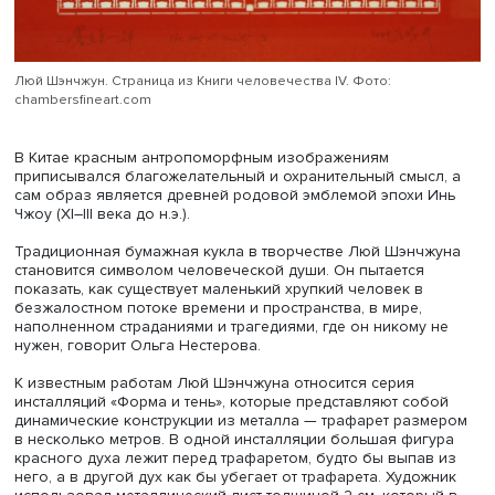
мастеров Северо-Западного Китая. Именно там Люй Ш
нашел образ красного человека, ставший одной из ос
деталей его творчества.
Люй Шэнчжун. Страница из Книги человечества IV. Фото:
chambersfineart.com