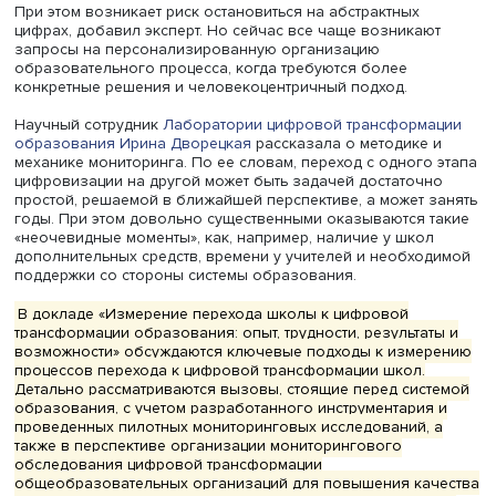
«Мир усложняется, и если двадцать с лишним лет назад
говорили про то, что оценивать нужно образовательны
эффект, технологию и управление, а семь-восемь лет н
о том, что нужно оценивать обучение, дизайн и вовлеч
то сейчас появляется масса новых факторов, которые, 
одной стороны, можно оценить, а с другой — они сами
оказывают существенное влияние на весь процесс
трансформации», — отметил он.
При этом возникает риск остановиться на абстрактных
цифрах, добавил эксперт. Но сейчас все чаще возника
запросы на персонализированную организацию
образовательного процесса, когда требуются более
конкретные решения и человекоцентричный подход.
Научный сотрудник
Лаборатории цифровой трансформ
образования
Ирина Дворецкая
рассказала о методике
механике мониторинга. По ее словам, переход с одного
цифровизации на другой может быть задачей достаточ
простой, решаемой в ближайшей перспективе, а может 
годы. При этом довольно существенными оказываются 
«неочевидные моменты», как, например, наличие у шко