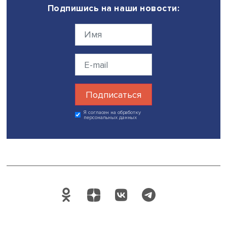
Автор:
Марина Полякова
экспертиза
дискуссии
цифровизация шк
Ясинская конференция 2022
Поделиться
Будь всегда в курсе !
Подпишись на наши новости: