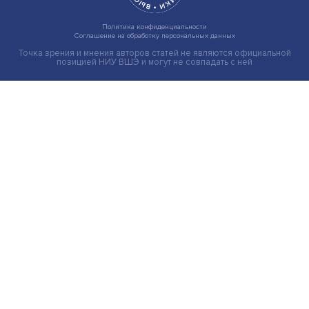
Индивидуальные и культурные ценности: в ЦенСИБ
завершилась летняя школа
Экономика
Общество
Мир
Наука