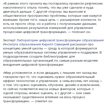
реализовывался по заказу Министерства просвещения
течение последних трех лет. Он проходил во всех регио
затронул очень большое количество образовательных
организаций. Следующим шагом стал вход в стратегиче
проект «Цифровая трансформация» программы
«
Приоритет-2030
».
«В рамках этого проекта мы постарались провести реф
накопленного опыта, понять, что мы уже сделали и куд
двигаться дальше. С другой стороны, мы выносим в
общественное пространство проблемы, которые нам ка
важными. Кроме того, наша цель — расширение контекст
есть не просто сбор, но и работа с полученными данны
использование результатов измерений для управления
процессами цифровой трансформации», — пояснил он.
Эксперт
Лаборатории цифровой трансформации образ
Института образования
Кирилл Савицкий
рассказал пр
концепцию умной школы — среду, в которой формирую
умные образовательные системы управления и поддерж
подразделении создали библиографию для
образовательных организаций по самым разным моде
внедрения цифровой трансформации.