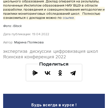
дополнительных средств, времени у учителей и необхо
поддержки со стороны системы образования.
В докладе «Измерение перехода школы к цифровой
трансформации образования: опыт, трудности, результа
возможности» обсуждаются ключевые подходы к изме
процессов перехода к цифровой трансформации школ.
Детально рассматриваются вызовы, стоящие перед сис
образования, с учетом разработанного инструментария
проведенных пилотных мониторинговых исследований,
также в перспективе организации мониторингового
обследования цифровой трансформации
общеобразовательных организаций для повышения ка
школьного образования. Доклад опирается на результ
полученные Институтом образования НИУ ВШЭ в облас
разработки, проведения и совершенствования методол
практики мониторинговых обследований школ.
Полно
ознакомиться с докладом можно по
ссылке
.
Фото: iStock
Дата публикации: 19.04.2022