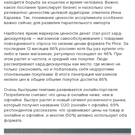
себя вели ранее», — пояснила Инна Караева.
Вместе с тем у разных поколений разные ценностные
ориентиры. Например, у самой молодой категории (14–18
это страсть и азарт, у второй группы (19–29 лет) —
самостоятельность и простота. Третья группа (30–49 лет
больше всего ценит социальную ответственность и опти
Для представителей поколения 50–59 лет важнее всег
семья, честность и доброта, а для людей 60+ — безопас
надежность и справедливость.
На основе этих ценностей эксперты «Ромира» выделили
ключевых потребительских вызова: ценность денег, цен
времени и ценность ассортимента. Первая больше отве
потребностям самого молодого и самого взрослого
поколений (14–18 лет и 60+), а представители основног
покупательского ядра во главу угла ставят время и
ассортимент.
Таким образом, сейчас в фокусе стратегий компаний
находится борьба за кошелек и время человека. Важно
какое послание транслирует бизнес и насколько оно