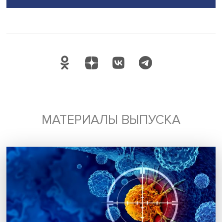
Татьяна Перлова рассказала о разработке новых прод
от рождения идеи до внедрения в ассортимент рестора
ее словам, новинки ожидают 50% постоянных покупате
треть регулярно их покупает.
Дата публикации: 22.11.2022
Автор:
Марина Полякова
экспертиза
покупательская экономика
Поделиться
Будь всегда в курсе !