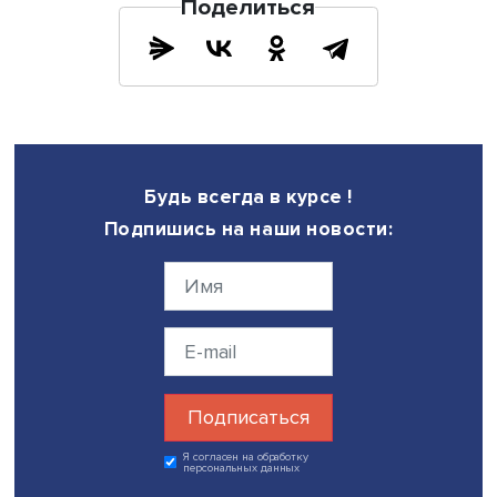
давайте будем доносить доброту до наших покупателей
пожелала она слушателям.
Также на вебинаре выступили представители бизнеса.
Руководитель направления по маркетингу бизнес-юнит
маркетплейса Ozon Виктория Запара рассказала о трен
новых решениях в электронной торговле. По ее мнению
рынок e-commerce в следующие пять лет, с 2022 по 2026
увеличится более чем в два раза. Уже сейчас для
большинства пользователей маркетплейсы стали отпр
точкой в поиске товаров. Например, в категории «кофе
занимают 44%, а поисковые системы — лишь 32%.
Приоритет для клиентов — это выгода, поэтому основн
генераторами продаж выступают промо и СТМ, доля ко
выросла до 65%. Скидочные механизмы позволяют уве
оборот в четыре раза, рассказала она.
Кроме того, россияне стали более внимательно читать
этикетки. Особенной популярностью пользуются товары
пометками «детское», «без сахара», «кетодиета» и подо
Руководитель направления маркетинговых исследован