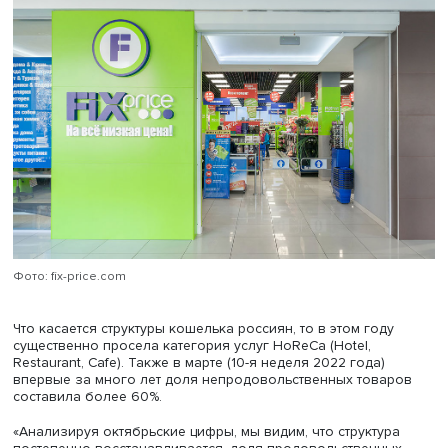
релевантно ценностям целевой аудитории, отметила Ин
Караева. Так, понимание ценности ассортимента особе
важно сейчас для развития параллельного импорта.
Наиболее ярким маркером ценности денег стал рост ха
дискаунтеров — магазинов самообслуживания с товар
повседневного спроса по низким ценам формата Fix Pri
последние 12 месяцев 86% россиян хотя бы раз купили 
либо в таких магазинах, регулярно посещают их 46%. П
этом растет и частота, и средний чек покупки. Люди
рассматривают хард-дискаунтеры как место, где можно 
только сэкономить, но и побаловать себя недорогими
спонтанными покупками. В итоге пенетрация магазинов
низких цен в общем объеме покупок достигла 86%.
Очень быстрыми темпами развивается онлайн-торговля
Потребители считают, что цены в онлайне ниже, чем в
офлайне. Быстро растет и новый сегмент розничного р
который получил название О2О (онлайн + офлайн). 69
респондентов рассказали, что сравнивают цены на това
онлайне и офлайне, и многие (50%) активно использую
формата.