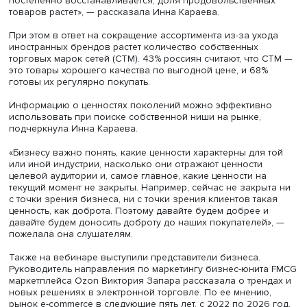
Фото: fix-price.com
Что касается структуры кошелька россиян, то в этом год
существенно просела категория услуг HoReCa (Hotel,
Restaurant, Cafe). Также в марте (10-я неделя 2022 года)