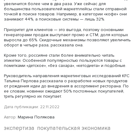
впервые за много лет доля непродовольственных това
составила более 60%.
«Анализируя октябрьские цифры, мы видим, что структу
постепенно восстанавливается, доля продовольственн
товаров растет», — рассказала Инна Караева.
При этом в ответ на сокращение ассортимента из-за ух
иностранных брендов растет количество собственных
торговых марок сетей (СТМ). 43% россиян считают, что
это товары хорошего качества по выгодной цене, и 68
готовы их регулярно покупать.
Информацию о ценностях поколений можно эффективн
использовать при поиске собственной ниши на рынке,
подчеркнула Инна Караева.
«Бизнесу важно понять, какие ценности характерны для
или иной индустрии, насколько они отражают ценности
целевой аудитории и, самое главное, какие ценности на
текущий момент не закрыты. Например, сейчас не закры
с точки зрения бизнеса, ни с точки зрения клиентов та
ценность, как доброта. Поэтому давайте будем добрее 