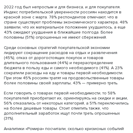
«Наши потребители испытывают достаточно серьезный
прессинг внешней и внутренней среды. Для нас важно
понимать, что они ощущают, как они воспринимают мир 
реагируют на предложения компаний», — отметила она.
В кризисные периоды каждый находит свой способ
преодоления трудностей, но стратегии экономии отлич
от поколения к поколению, рассказала исполнительны
директор «Ромира» Инна Караева.
2022 год был непростым и для бизнеса, и для покупате
Индекс потребительской уверенности россиян находитс
красной зоне с марта. 78% респондентов отмечают, что 
стране существуют проблемы экономического характер
заявили, что их материальное положение ухудшилось, 
43% ожидают ухудшения в ближайшие полгода. Более
половины (51%) опрошенных не имеют сбережений.
Среди основных стратегий покупательской экономии
лидируют сокращение расходов на отдых и развлечени
(45%), отказ от дорогостоящих покупок и товаров
длительного пользования (44%) и перераспределение