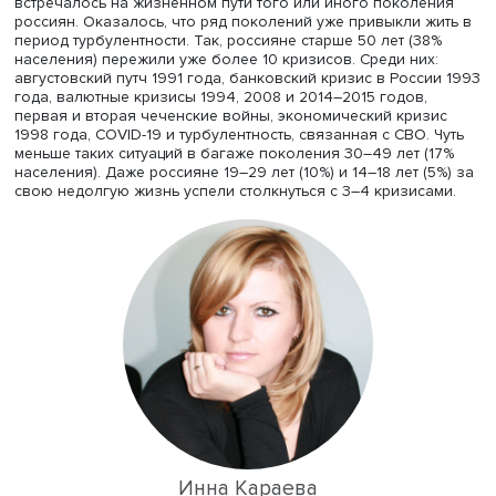
бюджета в пользу еды и самого необходимого (41%). А
сократили расходы на еду и товары первой необходимо
При этом 45% россиян тратят на продовольственные то
более половины своей зарплаты, 43% — примерно трет
Если говорить о товарах первой необходимости, то 58%
покупателей приобретают их, ориентируясь на скидки и 
56% отказались от некоторых категорий, а 51% переклю
на более дешевые товары. Стоит отметить также, что
дополнительный заработок ищут почти треть опрошенн
(31%).
Аналитики «Ромира» посчитали, сколько кризисных соб
встречалось на жизненном пути того или иного поколе
россиян. Оказалось, что ряд поколений уже привыкли 
период турбулентности. Так, россияне старше 50 лет (3
населения) пережили уже более 10 кризисов. Среди них
августовский путч 1991 года, банковский кризис в Росс
года, валютные кризисы 1994, 2008 и 2014–2015 годов,
первая и вторая чеченские войны, экономический криз
1998 года, COVID-19 и турбулентность, связанная с СВО.
меньше таких ситуаций в багаже поколения 30–49 лет (
населения). Даже россияне 19–29 лет (10%) и 14–18 лет (