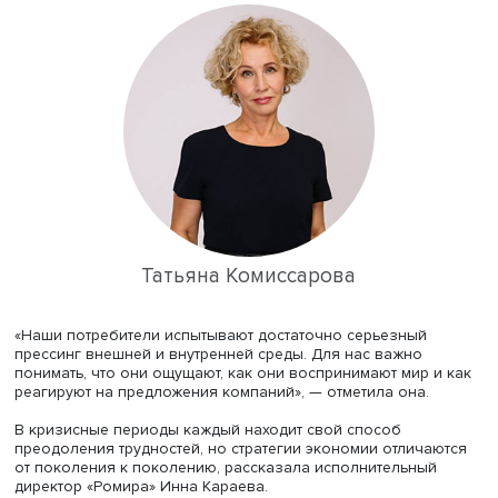
Центр развития компетенций в маркетинге
Высшей шко
бизнеса
ВШЭ и исследовательский холдинг «Ромир» поч
лет реализуют совместный проект «Потребители и рынк
тренды развития». Сегодня эта тема актуальна как никог
подчеркнула модератор мероприятия, директор центра
Татьяна Комиссарова
.
Татьяна Комиссарова