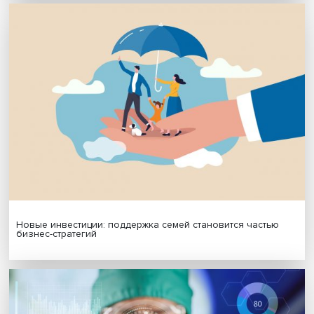
Гены, иммунитет и органоиды: ученые представили но
исследования в области биомедицины