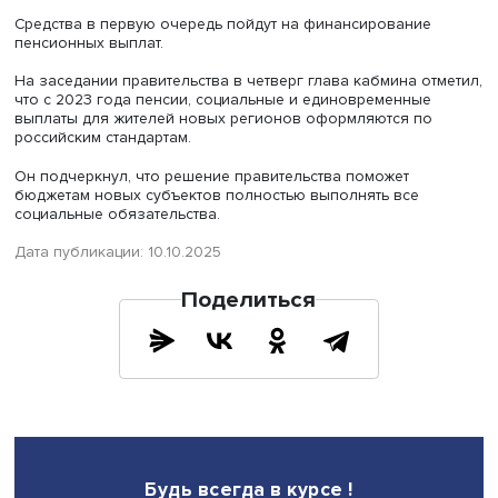
"Предусмотрим для Донецкой и Луганской народных
республик, Запорожской и Херсонской областей еще 
8,5 миллиарда рублей", —
цитирует
его РИА Новости.
Средства в первую очередь пойдут на финансирование
пенсионных выплат.
На заседании правительства в четверг глава кабмина о
что с 2023 года пенсии, социальные и единовременные
выплаты для жителей новых регионов оформляются по
российским стандартам.
Он подчеркнул, что решение правительства поможет
бюджетам новых субъектов полностью выполнять все
социальные обязательства.
Дата публикации: 10.10.2025
Поделиться