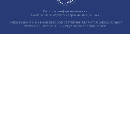
Груз имеет значение: мировая практика регулировани
тарифов
Экономика
Общество
Мир
Наука
Образование
Мнения
Фотогалерея
Видеогалерея
Подкасты
О нас
Контакты