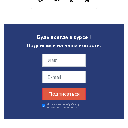
инструментам сбережений можно будет получать до
достижения ребенком 18 лет или 24 лет, если он учится 
Таким образом, максимальная сумма налогового вычет
семьи составляет 1 млн рублей, пояснили ранее в Минф
Инициатива подготовлена по поручению президента Р
направлена на создание дополнительных налоговых
стимулов для семейных инструментов сбережений. Зак
вступает в силу со дня его официального опубликовани
исключением положений, для которых установлены ин
сроки вступления их в силу.
Дата публикации: 18.11.2025
Поделиться