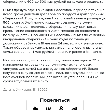
выбору выгодоприобретателя применить вместо старог
порядка освобождение от НДФЛ страховой выплаты в
размере до 30 млн рублей. Эти изменения не будут
распространяться на договоры страхования жизни, по
которым страховая премия была увеличена после 30 и
2024 года, а также если по таким договорам было
предусмотрено условие о возможности их продления.
Налоговый вычет семьям с детьми
Кроме того, согласно нововведениям, налоговый выче
продуктам долгосрочных сбережений на семью с детьм
возрос до 1 млн рублей. Речь идет об увеличении нало
вычета по взносам в рамках договоров долгосрочных
сбережений с 400 до 500 тыс. рублей на каждого роди
Вычет предусмотрен в каждом налоговом периоде в те
всего срока действия договора по продуктам долгоср
сбережений. Получить единый налоговый вычет в разм
500 тысяч рублей можно каждому родителю на сумму
вложений в долгосрочные сбережения в случаях, когд
превышение стандартного вычета связано со взносами
пользу их детей. Повышенный налоговый вычет по се