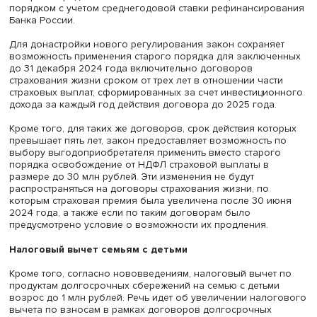
выплат по таким договорам, превышающим суммы вне
страховых взносов, в пределах 30 млн рублей по кажд
такому договору при выполнении установленных услов
До 31 декабря 2024 года страховые выплаты по догов
страхования жизни, связанные с дожитием застрахова
лица до определенного возраста или срока, либо в сл
наступления иного события учитывались при определе
налоговой базы по НДФЛ только в части превышения,
которое определялось в соответствии со специальным
порядком с учетом среднегодовой ставки рефинансир
Банка России.
Для донастройки нового регулирования закон сохраня
возможность применения старого порядка для заключ
до 31 декабря 2024 года включительно договоров
страхования жизни сроком от трех лет в отношении час
страховых выплат, сформированных за счет инвестици
дохода за каждый год действия договора до 2025 года
Кроме того, для таких же договоров, срок действия ко
превышает пять лет, закон предоставляет возможность