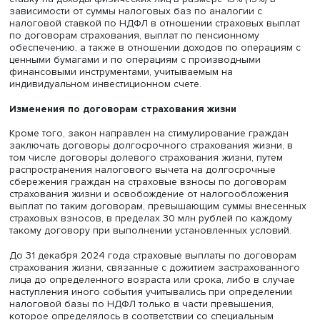
родственников.
Кроме того, для выравнивания условий налогообложе
НДФЛ по долгосрочным продуктам предлагается в отн
налоговой базы по доходам, полученным в виде выпла
договору долгосрочных сбережений, установить нало
ставку на доходы физических лиц в размере 13% (15%) в
зависимости от суммы налоговых баз по аналогии с
налоговой ставкой по НДФЛ в отношении страховых в
по договорам страхования, выплат по пенсионному
обеспечению, а также в отношении доходов по операц
ценными бумагами и по операциям с производными
финансовыми инструментами, учитываемым на
индивидуальном инвестиционном счете.
Изменения по договорам страхования жизни
Кроме того, закон направлен на стимулирование гражд
заключать договоры долгосрочного страхования жизни
том числе договоры долевого страхования жизни, путе
распространения налогового вычета на долгосрочные
сбережения граждан на страховые взносы по договор
страхования жизни и освобождение от налогообложен