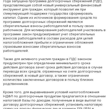
детьми возрос до 1 млн рублей.
Поправки внесены в Налоговый кодекс РФ. С 1 января
года запущена программа долгосрочных сбережений (
представляющая собой новый универсальный финанс
инструмент для граждан, который позволит им при
стимулирующей поддержке государства сформировать
капитал. Одним из источников формирования средств 
программе долгосрочных сбережений являются
сберегательные взносы работодателей в пользу своих
работников. Для мотивирования работодателей участво
программе закон предусматривает учет сберегательны
взносов работодателей в составе расходов для целей
налогообложения прибыли и ограничение обложения
страховыми взносами сберегательных взносов
работодателей.
Также для активного участия граждан в ПДС законом
предусмотрен при определении минимального срока
действия договора зачет срока действия договора в с
перевода всех средств, отраженных на счете долгосро
сбережений, в новый договор, а также ограничение
количества заключенных договоров в пользу близких