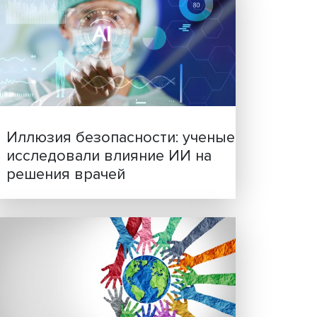
9,4
 147,3
Новые инвестиции: подд
 тыс.
семей становится частью
онн.
бизнес-стратегий
3,4
 и
 5,3
 и на
 Также
и на