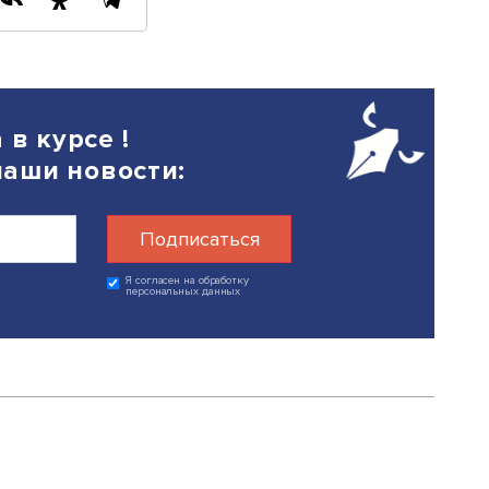
 идут корнеплоды (морковь, репа, све
с. тонн, огурцы – почти 9,2 тыс. тонн,
ие овощи (перец, кабачки, грибы и др.)
ыс. тонн. Отгрузки томатов увеличилис
н.
,5 тыс. тонн фруктов и орехов.
шлись на семечковые культуры (ябло
нн и орехи – 1,5 тыс. тонн.
26
Поделиться