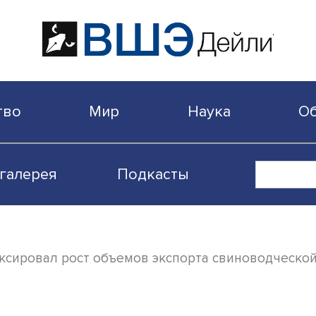
бщество
Мир
Наука
Видеогалерея
Подкасты
р зафиксировал рост объемов экспорта св