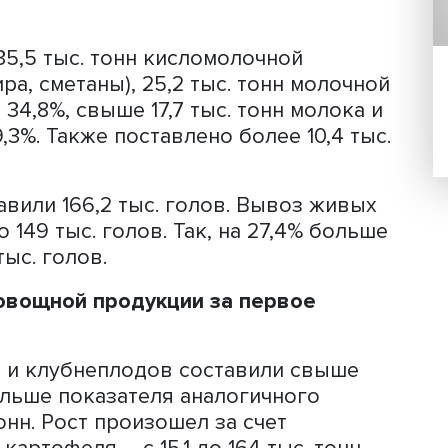
 тонн говядины. Основными покупател
 тонн и Саудовская Аравия – порядка 2
ии составили около 101,6 тыс. тонн, 
налогичного периода прошлого года 
больший объем закуплен Казахстаном –
отмечается на 25,7% в Белоруссию – б
Узбекистан – почти до 7,6 тыс. тонн, на 
 тонн, на 57,2% в Китай – до 6,1 тыс. 
ан – до 4,1 тыс. тонн и в 3,4 раза в А
олее 35,5 тыс. тонн кисломолочной
, кефира, сметаны), 25,2 тыс. тонн мо