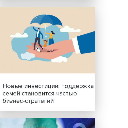
 –
Гены, иммунитет и органо
ученые представили нов
исследования в области
ыше
биомедицины
а –
 тыс.
са
ись
н.
 тыс.
м
 около
ины –