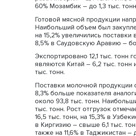
до более 32,5 тыс. тонн и 
тыс. тонн.
Экспорт мяса и пищевых с
тыс. тонн. Главный импорт
тонн. Также в Саудовскую
Нарастили закупку на 27,4%
раза Гана – до 6,9 тыс. тон
Таджикистан – до 4,2 тыс. 
раза Либерия – 2,4 тыс. тон
60% Мозамбик – до 1,3 тыс
Готовой мясной продукции 
Наибольший объем был зак
на 15,2% увеличились пост
8,5% в Саудовскую Аравию 