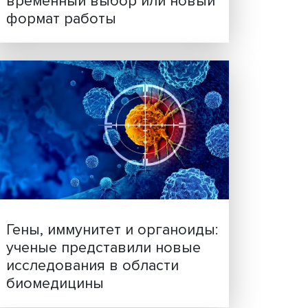
» и
Платформенная занятост
нению
временный выбор или н
тели
формат работы
ак
на
2026
укты –
на в
2,9