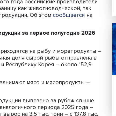
х систем Россельхознадзора «ВетИС
первого полугодия 2026 года по срав
прошлого года российские производи
 за границу как животноводческой, т
щной продукции. Об этом
сообщается
й продукции за первое полугодие 
зок приходятся на рыбу и морепрод
начительная доля сырой рыбы отправле
. тонн и Республику Корея – около 15