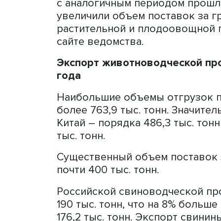
По данным информационны
«Аргус-Фито», по итогам 
с аналогичным периодом 
увеличили объем поставок
растительной и плодоово
сайте ведомства.
Экспорт животноводческо
года
Наибольшие объемы отгру
более 763,9 тыс. тонн. З
Китай – порядка 486,3 тыс