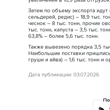
сыворотки и пермеата – ро
несгущенных сливок – рост
тонн сыра.
Отгрузки живых животных 
свиней вырос на 33,1% – со
отправлено в Грузию – до 
Экспорт растительной и 
полугодие 2026 года
Поставки овощей, корнеп
215,6 тыс. тонн, что в 2,3
периода 2025 года – 92,9 
увеличения в 10,9 раза отг