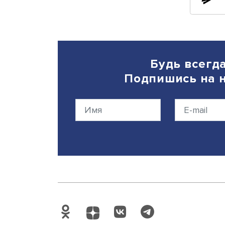
Затем по объему экспорта
сельдерей, редис) – 18,9 ты
чеснок – 8 тыс. тонн, проч
тыс. тонн, капуста – 3,5 т
63,8% – более 5,6 тыс. тон
Также вывезено порядка 3
Наибольшие поставки при
груши и айва) – 1,6 тыс. то
Дата публикации: 03.07.20