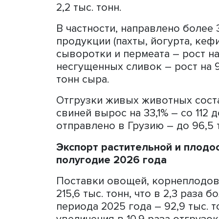
Экспортировано 12,1 тыс.
являются Китай – 6,2 тыс.
тыс. тонн.
Поставки молочной продукц
8,3% больше показателя а
около 93,8 тыс. тонн. Наи
тыс. тонн. Рост отгрузок 
16,5 тыс. тонн, на 15,3% в 
в Киргизию – свыше 6,1 тыс.
также на 11,6% в Таджикист
2,2 тыс. тонн.
В частности, направлено б
продукции (пахты, йогурта