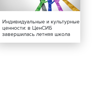
ями
Иллюзия безопасности: 
,1
исследовали влияние ИИ
решения врачей
что на
–
 38,1
олее
20,1%
тонн, а
лжир –
лочной
Индивидуальные и культ