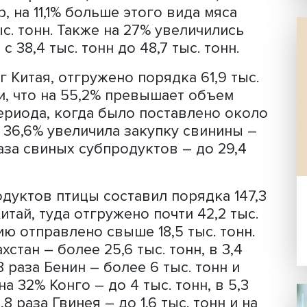
авок занимают мясо и мясопродукты
ой продукции вывезено за рубеж св
больше аналогичного периода 2025 год
винины вырос на 3,5 тыс. тонн – с 137,8
апример, на 11,1% больше этого вида мя
6,1 тыс. тонн. Также на 27% увеличил
в – с 38,4 тыс. тонн до 48,7 тыс. тон
Гонконг Китая, отгружено порядка 61,9
укции, что на 55,2% превышает объе
его периода, когда было поставлено
трана на 36,6% увеличила закупку свин