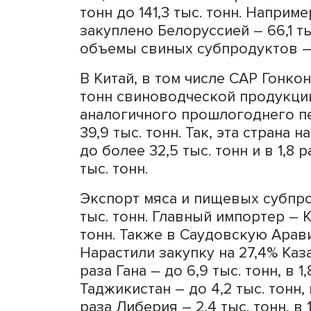
тыс. тонн.
Существенный объем пост
почти 400 тыс. тонн.
Российской свиноводческ
190 тыс. тонн, что на 8% 
176,2 тыс. тонн. Экспорт с
тонн до 141,3 тыс. тонн. Н
закуплено Белоруссией – 6
объемы свиных субпродукто
В Китай, в том числе САР 
тонн свиноводческой прод
аналогичного прошлогодн
39,9 тыс. тонн. Так, эта с