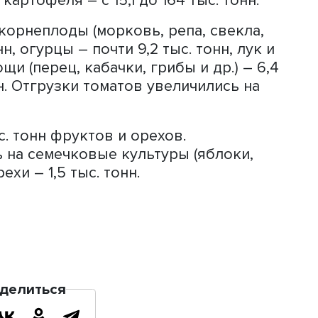
ст на 34,8%, свыше 17,7 тыс. тонн мол
 на 9,3%. Также поставлено более 10,
составили 166,2 тыс. голов. Вывоз 
 112 до 149 тыс. голов. Так, на 27,4% 
96,5 тыс. голов.
плодоовощной продукции за первое
лодов и клубнеплодов составили св
 раза больше показателя аналогичного
тыс. тонн. Рост произошел за счет
рузок картофеля – с 15,1 до 164 тыс. т