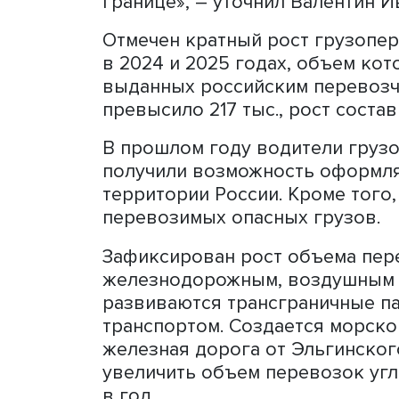
первого увеличится в 3,8 р
(1300 ТС в сутки).
В 2026 году планируется 
пешеходного пункта пропу
строительство трансграни
Амурской области. «Модер
завершена до 2030 года. 
железнодорожные пункты 
границе», – уточнил Вален
Отмечен кратный рост гр
в 2024 и 2025 годах, объ
выданных российским пер
превысило 217 тыс., рост 