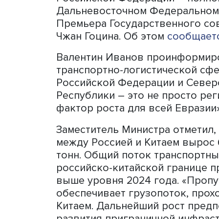
Российско-Китайской коми
Дальнего Востока Россий
Китайской Народной Респ
под председательством з
Российской Федерации – 
Дальневосточном Федерал
Премьера Государственно
Чжан Гоцина. Об этом
соо
Валентин Иванов проинфо
транспортно-логистическо
Российской Федерации и 
Республики – это не прос
фактор роста для всей Евр
Заместитель Министра отм