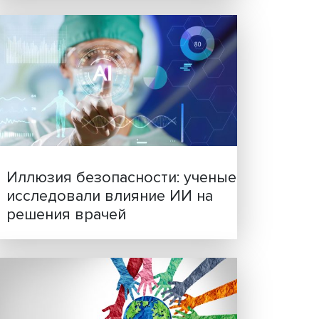
 млн
а на
21,3 %
Новые инвестиции: подд
пуска
семей становится частью
с
бизнес-стратегий
и
ой
нктов
кта
росла