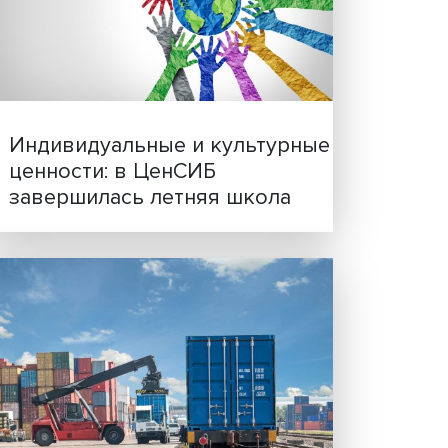
раза
Иллюзия безопасности: 
исследовали влияние ИИ
туру
решения врачей
ется
в
ет
ортом
чество
Индивидуальные и культ