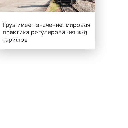
ценности: в ЦенСИБ
завершилась летняя шко
о
га» и
волит
н тонн
Груз имеет значение: мир