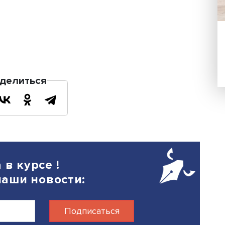
 грузовых автотранспортных средств
ормлять многократные визы на всей
 того, расширена номенклатура
зов.
а перевозок грузов и пассажиров
ным и морским транспортом. Активн
ные пассажирские перевозки водным
орской угольный терминал «Порт Эль
нского угольного комплекса, что поз
к угля водным транспортом на 30 мл
26