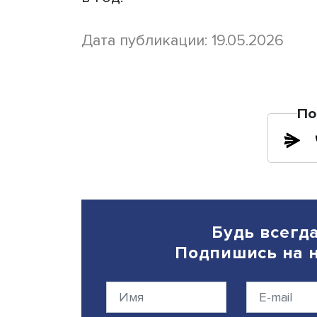
В прошлом году водители
получили возможность оф
территории России. Кроме
перевозимых опасных гру
Зафиксирован рост объем
железнодорожным, воздуш
развиваются трансгранич
транспортом. Создается м
железная дорога от Эльги
увеличить объем перевозо
в год.
Дата публикации: 19.05.20