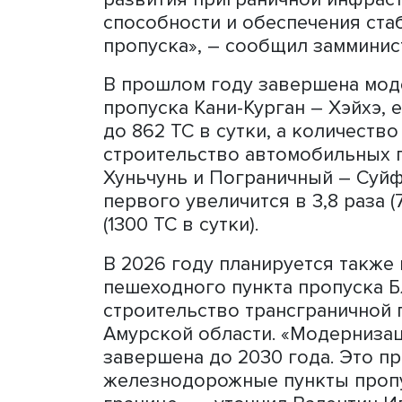
между Россией и Китаем вы
тонн. Общий поток трансп
российско-китайской грани
выше уровня 2024 года. «
обеспечивает грузопоток,
Китаем. Дальнейший рост 
развития приграничной и
способности и обеспечен
пропуска», – сообщил зам
В прошлом году завершен
пропуска Кани-Курган – Х
до 862 ТС в сутки, а коли
строительство автомобил
Хуньчунь и Пограничный –