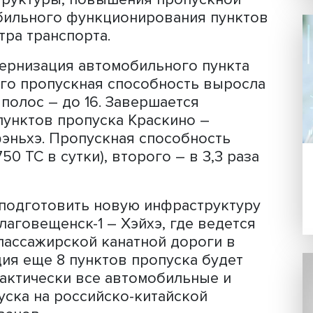
рос более чем на 3 %, и составил 47
ортных средств через пункты пропуск
це превысил 790 тыс. единиц, что на 
Пропускная способность пунктов про
 проходящий через пункты пропуска 
предполагается за счет синхронизаци
нфраструктуры, повышения пропускн
ия стабильного функционирования пу
министра транспорта.
а модернизация автомобильного пун
эйхэ, его пропускная способность вы
чество полос – до 16. Завершается
ьных пунктов пропуска Краскино –
 Суйфэньхэ. Пропускная способность