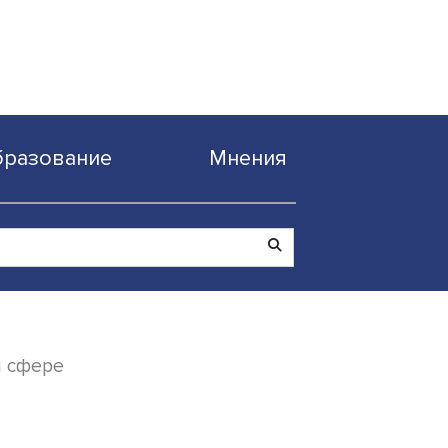
Образование
Мнен
огистической сфере