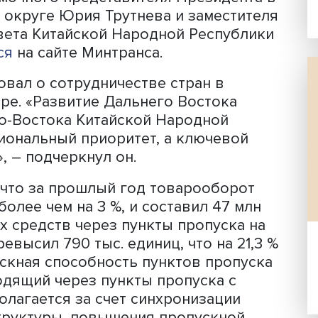
ссии по сотрудничеству и развитию
ской Федерации и Северо-Востока
ублики. Мероприятие прошло в Харб
аместителя Председателя Правительс
полномочного представителя Президе
ьном округе Юрия Трутнева и замес
го совета Китайской Народной Респу
бщается
на сайте Минтранса.
рмировал о сотрудничестве стран в
й сфере. «Развитие Дальнего Восток
Северо-Востока Китайской Народной
то региональный приоритет, а ключев
азии», – подчеркнул он.
етил, что за прошлый год товарообо