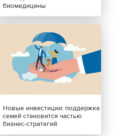
Гены, иммунитет и органо
ине
ученые представили нов
тва
исследования в области
нта в
биомедицины
тителя
блики
а
ой
рот