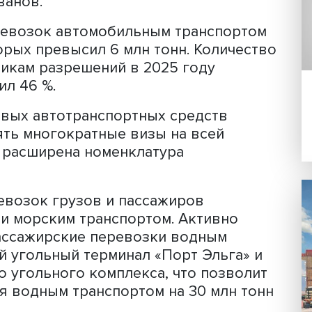
аза (750 ТС в сутки), второго – в 3,3 
также подготовить новую инфраструк
ска Благовещенск-1 – Хэйхэ, где вед
чной пассажирской канатной дороги 
низация еще 8 пунктов пропуска буд
Это практически все автомобильные и
пропуска на российско-китайской
тин Иванов.
узоперевозок автомобильным трансп
ем которых превысил 6 млн тонн. Коли
евозчикам разрешений в 2025 году
составил 46 %.