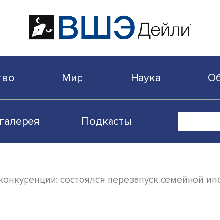
бщество
Мир
Наука
Видеогалерея
Подкасты
енной конкуренции: состоялся перезапуск