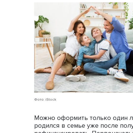
детьми, имеющие хотя бы 
воспитывающие ребенка-ин
субъектах РФ,
список
кото
(численностью до 50 тыся
семьи, где есть два и бо
зависимости от их возрас
Строительство индивидуа
программе доступно по вс
214-ФЗ или договора подр
счета.