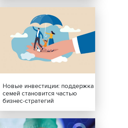
Гены, иммунитет и органо
ученые представили нов
исследования в области
выми
биомедицины
м
ля
на
адимир