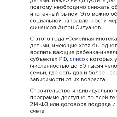
Ранее утвержденная прогр
го по 1 июля 2024 года. В
господдержкой могли расс
родился после января 2018
несовершеннолетними дет
продлении программы пра
«Наша задача — поддержа
улучшении жилищных усло
детьми. Важно не допусти
поэтому необходимо сниж
ипотечный рынок. Это мож
социальной направленнос
финансов Антон Силуанов
С этого года «Семейная и