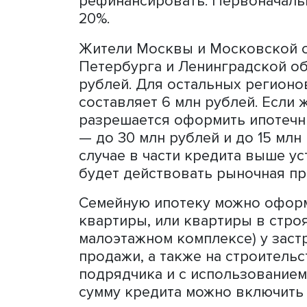
Фото: iStock
Можно оформить только о
родился в семье уже посл
рефинансировать. Первон
20%.