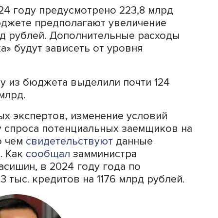
ой области, а также жители Санкт-
ой области могут получить до 12 млн
гионов предельная сумма кредита
 Если желанная квартира стоит дороже
отечный кредит и на более крупную 
5 млн рублей соответственно, но в эт
ыше установленного госпрограммой л
ая процентная ставка.
оформить на приобретение готовой
 строящемся доме, или готового дома
 застройщика по ДДУ или договору к
ительство частного дома с привлечен
анием счета эскроу для оплаты. При э
чить и стоимость земельного участк