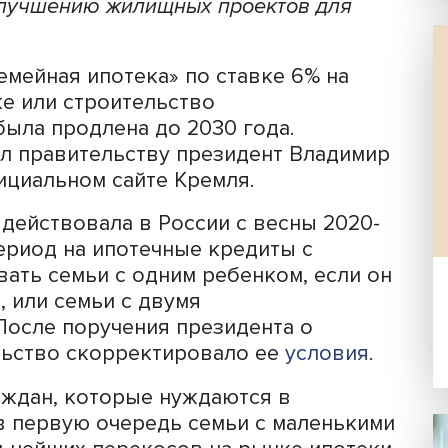
Фото: iStock
ека» продлена до 2030 года, но с но
жет дать не только поддержку молоды
ию к улучшению жилищных проектов д
ма «Семейная ипотека» по ставке 6% 
тройке или строительство
ома была продлена до 2030 года.
ие дал правительству президент Вл
на официальном сайте Кремля.