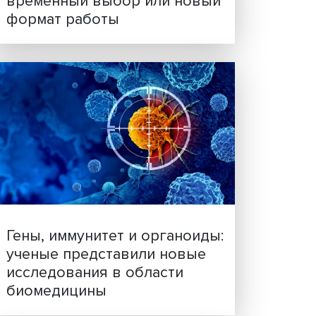
Платформенная занятост
временный выбор или н
формат работы