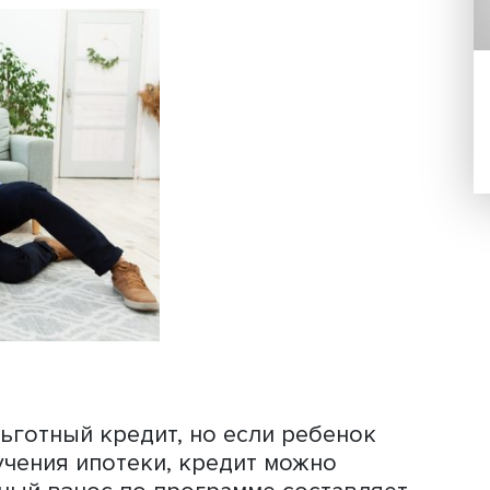
одного ребенка в возрасте до 6 лет 
валида. Кроме того, в 35 отдельных
рых утвержден, а также в малых гор
ч человек) участвовать в программе 
лее несовершеннолетних ребенка вне
та.
льного дома или его приобретение п
ей территории России, но только в р
яда и обязательно с открытием эскро