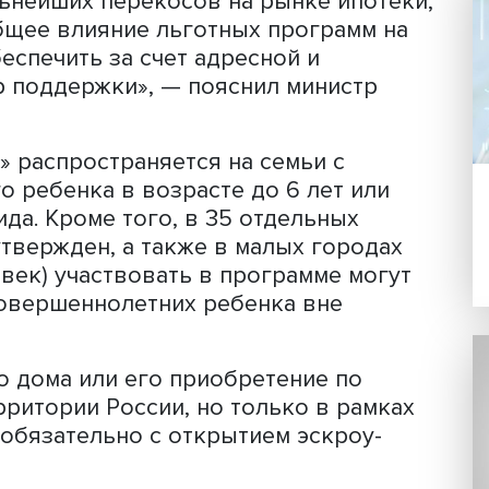
амма действовала в России с весны 
 этот период на ипотечные кредиты с
читывать семьи с одним ребенком, е
 года, или семьи с двумя
ьми. После поручения президента о
вительство скорректировало ее
усл
ть граждан, которые нуждаются в
вий, в первую очередь семьи с мале
ть дальнейших перекосов на рынке ип
ать общее влияние льготных програм
но обеспечить за счет адресной и
ти мер поддержки», — пояснил минис
.
потека» распространяется на семьи с