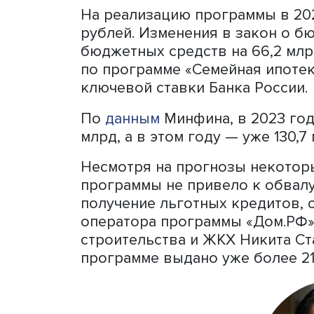
Жители Москвы и Московск
Петербурга и Ленинградск
рублей. Для остальных ре
составляет 6 млн рублей.
разрешается оформить ип
— до 30 млн рублей и до 1
случае в части кредита в
будет действовать рыночн
Семейную ипотеку можно 
квартиры, или квартиры в
малоэтажном комплексе) у
продажи, а также на стро
подрядчика и с использов
сумму кредита можно вклю