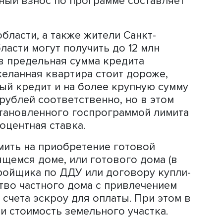
дин льготный кредит, но если ребен
е получения ипотеки, кредит можно
ачальный взнос по программе состав