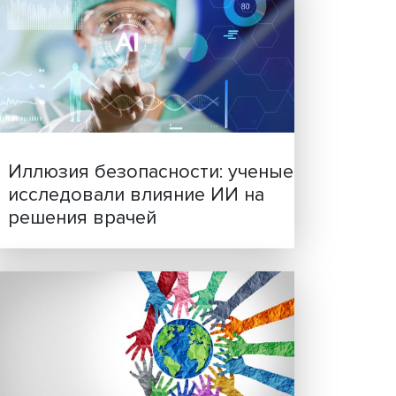
2020-
сли он
Новые инвестиции: подд
семей становится частью
овия
.
бизнес-стратегий
нькими
отеки,
м на
тр