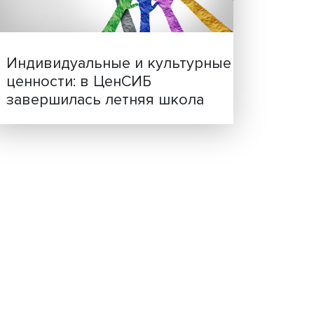
или
Иллюзия безопасности: 
исследовали влияние ИИ
одах
решения врачей
могут
о
амках
у-
Индивидуальные и культ