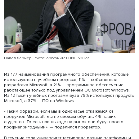
развивать компетенции по разработке и поддержке ед
системы и технологической инфраструктуры, запускать
совместные образовательные и стажерские программы
Ограничивать развитие могут такие факторы, как дефиц
ресурсов и отсутствие инструментов поддержки со стор
регулятора. Чтобы их преодолеть, необходимо создава
условия для формирования цифрового кадрового рез
вузов. Кроме того, важно распространить меры поддерж
отрасли как минимум на цифровые блоки вузов, в
дальнейшем — на вузы в целом. Для стимулирования
цифрового вузовского партнерства необходимо созда
центры тиражирования вузовских IT-продуктов, предост
гранты на внедрение уже существующих продуктов в др
вузах, в том числе при участии IT-компаний.
По словам проректора по информатизации МГТУ им. Б
Павла Дермера, некоторое время назад компания Micro
инициативно прекратила сотрудничество с вузом и он 
вынужден выходить из положения доступными способа