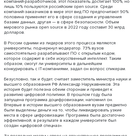
Елена Одоевская, фото: оргкомитет ЦИПР-2022
В России этот вид ПО демонстрирует устойчивый рост,
рассказал заместитель руководителя Аналитического ц
при Правительстве РФ Сергей Наквасин. По данным фо
«Сколково», сейчас программное обеспечение с откры
кодом используют чуть менее 80% российских компаний
2026 году его будут применять более 90%. Что касаетс
компаний-разработчиков, этот показатель достигает 10
лишь 10% пользуются российским open source. Среди
компаний-заказчиков в мире этот вид ПО предпочитают
половина применяет его в сфере создания и управлен
базами данных, другая — в сфере безопасности. Объе
мирового рынка open source в 2022 году составит 30 м
долларов.
В России одними из лидеров этого процесса являются
университеты, подчеркнул модератор. 73% вузов
самостоятельно разрабатывают ПО с открытым кодом,
которое содержит в себе искусственный интеллект. Так
образом, смогут ли университеты в дальнейшем