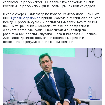
Microsoft, а 37% — ПО на Windows.
«Таким образом, если мы в одночасье откажемся от
продуктов Microsoft, мы не сможем обучать 4/5 наших
студентов. То есть при выходе на рынок они будут прос
профнепригодными», — поделился проректор.
В течение года университет тестировал разные платфо
пришел к следующим результатам. Из 7,4 тысячи имеющ
APM более 3 тысяч на данный момент заместить невоз
Удалось импортозаместить 4,3 тысячи, из них полность
только 40%.
Отвечая на вопрос модератора, могут ли вузы конкури
с IT-компаниями, он обратил внимание, что это задача 
только университетов. Это задача промышленности,
разработчиков и государства, потому что это большая
системная работа.
Проректор по перспективным проектам СПбПУ Алексей
Боровков рассказал про цифровую платформу по разр
и применению цифровых двойников CML-BenchTM. Бла
этому продукту Политех сумел разработать более 50