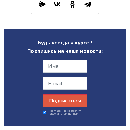
интеллекту, а какие нет, отметил сотрудник Вышки. Напр
большую настороженность вызывает то, что напрямую
связано с правами человека: здравоохранение,
образование, судебная деятельность. То есть немногие
россияне готовы доверить ИИ свою судьбу в этих сфера
Поэтому целесообразно было бы создать инструмент,
аналогичный оценке регулирующего воздействия, когд
законопроект оценивается на предмет возможного вл
на ту или иную часть общества. Это необходимо, чтобы 
чрезмерные риски нововведения.
По мнению Руслана Ибрагимова, в сфере применения 
нужен такой же инструмент — оценка гуманитарного
воздействия.
«Когда мы говорим о законодательстве в области
искусственного интеллекта, мы предлагаем сопровожда
такой оценкой. То есть спросить у граждан, насколько
принятие того или иного акта, внедрение цифрового р
или инструмента повлияет на их состояние. Это поможе
определить сферы, в которых уже можно внедрять акти
цифровые инструменты, а где стоит с этим повременить, 
приведет к более сбалансированному регулированию 