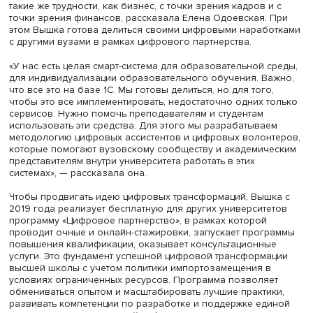
должен носить управляемый характер и быть ориентир
на обеспечение устойчивости инфраструктуры, ее
достаточности в новых условиях», — отметил Александр
Нарукавников.
По его словам, в дальнейшем необходимо повысить ка
IT-экспертизы для выбора оптимальных решений в обл
цифровой трансформации. Также нужно обеспечить со
единого реестра отечественных продуктов, которые
разрабатывают вузы и научные организации. Кроме тог
необходимо стимулировать разработку и применение в
высшем образовании отечественного цифрового
образовательного контента, среди которого виртуальн
лаборатории, симуляторы дополненной и виртуальной
реальности. Приоритет будет отдан взаимодействию вуз
регулирующих органов и бизнеса для самостоятельног
обеспечения цифрового прорыва. Важно также обеспе
синергию на основе проектов вузов в коллаборации с I
компаниями.
НИУ ВШЭ рассматривает университет как бизнес и испы
такие же трудности, как бизнес, с точки зрения кадров и
точки зрения финансов, рассказала Елена Одоевская.