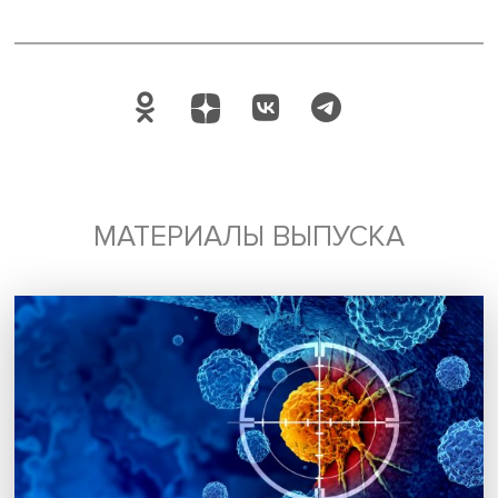
более эффективному законодательству», — пояснил экс
Этот вопрос уже изучается в
Институте права цифровой
ВШЭ. По словам Руслана Ибрагимова, на стадии предл
в цифровом регулировании экспертам не хватает этиче
основы, потому что любое право основано на базовы
этических принципах, которые в этой сфере пока не
наработаны. В целом же вопрос регулирования деятел
ИИ очень комплексный — и технический, и правовой, и
социальный, а в конечном счете — политический, подч
эксперт.
Фото: оргкомитет ЦИПР-2022
Дата публикации: 06.06.2022
Автор:
Марина Полякова
экспертиза
цифровая индустрия
Поделиться