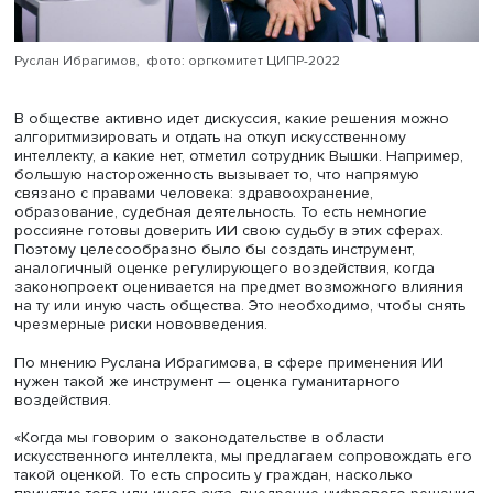
прорывных проектов для 10 высокотехнологичных отр
промышленности и получить выручку в размере 4 млрд
рублей за четыре года.
В дискуссии также участвовала советник первого замес
председателя Банка России Ирина Романова. Для созд
образовательных программ по финтеху ЦБ открыл Финт
— подразделение департамента финансовых технологи
его задачи входит повышение уровня знаний студентов
специалистов в области финтеха, решение задач
финансового рынка и создание прототипов финансов
сервисов на российском ПО, а также привлечение в Ба
России и на российский финансовый рынок новых кадр
В свою очередь, директор по правовым исследования
ВШЭ
Руслан Ибрагимов
принял участие в сессии «Что 
между цифровым судьей и беспилотным такси: может л
принимать решения?». Мероприятие было построено в
формате батла, где Руслан Ибрагимов и директор по
развитию технологий искусственного интеллекта «Янде
Александр Крайнов обсуждали возможные риски и
необходимое регулирование в этой области.