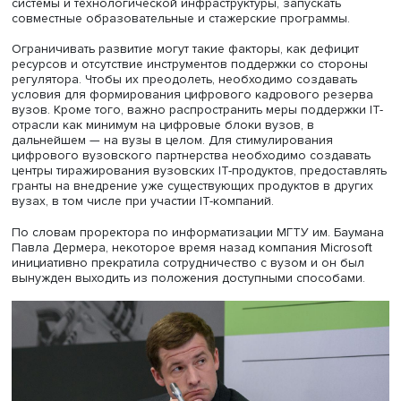
этом Вышка готова делиться своими цифровыми нараб
с другими вузами в рамках цифрового партнерства.
«У нас есть целая смарт-система для образовательной 
для индивидуализации образовательного обучения. В
что все это на базе 1С. Мы готовы делиться, но для того
чтобы это все имплементировать, недостаточно одних 
сервисов. Нужно помочь преподавателям и студентам
использовать эти средства. Для этого мы разрабатыва
методологию цифровых ассистентов и цифровых волон
которые помогают вузовскому сообществу и академич
представителям внутри университета работать в этих
системах», — рассказала она.
Чтобы продвигать идею цифровых трансформаций, Выш
2019 года реализует бесплатную для других университе
программу «Цифровое партнерство», в рамках которой
проводит очные и онлайн-стажировки, запускает прог
повышения квалификации, оказывает консультационны
услуги. Это фундамент успешной цифровой трансформа
высшей школы с учетом политики импортозамещения в
условиях ограниченных ресурсов. Программа позволя
обмениваться опытом и масштабировать лучшие практи