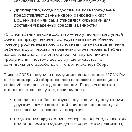
Среди основных угроз эксперт Сбера назвал:
Мошенничество в онлайн-играх, когда преступник
игровую валюту просят ребят сообщить данные
банковских карт родителей;
Звонок от «представителя силовых структур»,
требующего провести «видеообыск» в квартире и
доме, где проживает ребенок, а затем убеждающе
передать все найденные ценности и сбережения д
«декларации» или якобы спасения родителей;
Дропперство, когда подростки за вознаграждени
предоставляют данные своих банковских карт
мошенникам или сами становятся курьерами для
доставки украденных средств и ценностей.
«С точки зрения закона дроппер — это участник престу
схемы, за преступлением последует наказание. Именно
поэтому родителям важно распознать признаки вовле
ребенка в дропперство и правильно отреагировать. Ре
же должны знать, что они становятся соучастниками
преступления, поэтому всегда лучше отказаться от