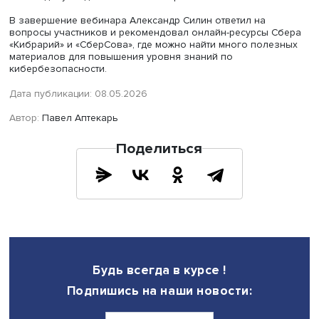
посторонними, разъясняя, что представители
правоохранительных и государственных органов не мог
взаимодействовать с несовершеннолетними без участи
родителей. Дополнительную защиту обеспечивают
технические инструменты, включая сервисы вроде
определителя номера в СберБанк Онлайн и функции
родительского контроля, при этом в отдельных случаях
оправдано ограничение времени использования гадже
Ключевым фактором остается выстраивание доверител
отношений в семье, при которых ребенок не боится со
о подозрительных звонках и сообщениях.
Он подчеркнул, что у банков есть эффективные методы
защиты от мошенничества. Они достаточно хорошо
справляются с поставленными задачами по защите кли
но ключевую роль играет сам человек, проявляя
необходимую бдительность и осторожность.
В завершение вебинара Александр Силин ответил на
вопросы участников и рекомендовал онлайн-ресурсы 
«Кибрарий» и «СберСова», где можно найти много поле
материалов для повышения уровня знаний по
кибербезопасности.