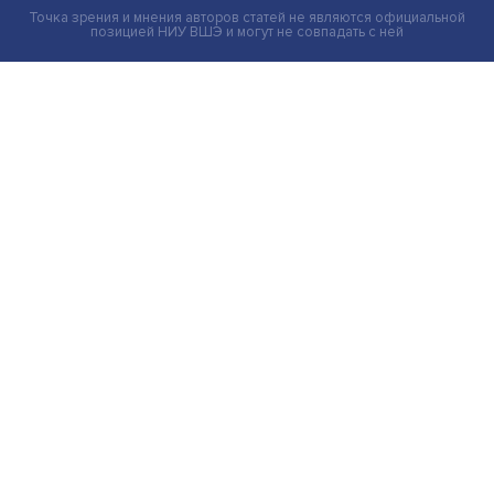
Груз имеет значение: мировая практика регулировани
тарифов
Экономика
Общество
Мир
Наука