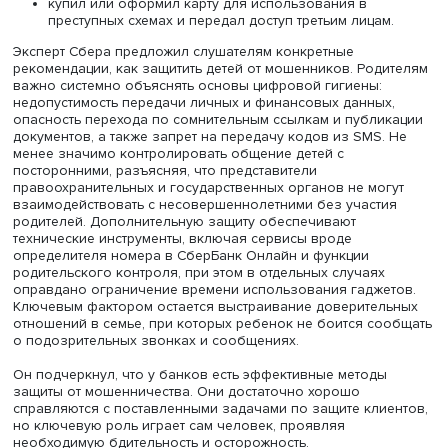
сомнительного заработка», — отметил эксперт Сбера.
В июле 2025 г. вступили в силу изменения в статью 187 
«Неправомерный оборот средств платежей», касающие
действий, связанных с дропперством. Теперь уголовна
ответственность наступает, если человек:
передал свою банковскую карту, счет или доступ к
другому лицу из корыстной заинтересованности д
совершения незаконных операций;
по указанию другого лица совершал переводы, п
или обналичивал чужие деньги через свои реквиз
купил или оформил карту для использования в
преступных схемах и передал доступ третьим лицам
Эксперт Сбера предложил слушателям конкретные
рекомендации, как защитить детей от мошенников. Род
важно системно объяснять основы цифровой гигиены:
недопустимость передачи личных и финансовых данных
опасность перехода по сомнительным ссылкам и публи
документов, а также запрет на передачу кодов из SMS.
менее значимо контролировать общение детей с