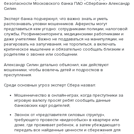
защите подростков и молодежи от современных схем
мошенничества. Мероприятие прошло в формате откры
диалога с учителями и преподавателями.
Модерировала вебинар заместитель начальника отдел
организации обучения педагогов ФМЦ
Дарья Леушина
.
Экспертом выступил исполнительный директор управле
безопасности Московского банка ПАО «Сбербанк» Але
Силин.
Эксперт банка подчеркнул, что важно знать и уметь
распознавать уловки мошенников. Аферисты могут
представиться кем угодно: сотрудниками полиции, нал
службы, Росфинмониторинга, медицинскими работника
даже учителями. Важно не поддаваться на манипуляции
реагировать на запугивания, не торопиться, а включать
критическое мышление и обязательно сообщать близк
родителям о звонке или сообщении.
Александр Силин детально объяснил, как действуют
мошенники, чтобы вовлечь детей и подростков в
преступления.