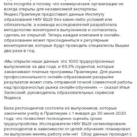
полученным данным, успешно трудоустроились 78%
выпускников без технического образования, 70% тех, у
не было опыта в IT, и 61% тех, кто старше 40 лет.
Lifelong learning — обучение на протяжении всей жизни
набирает популярность во всем мире, но пока плохо
приживается в России. По данным ВШЭ, любыми прогр
обучения в нашей стране охвачены порядка 12%
трудоспособного населения. Отчасти влияет фактор
недоверия — люди мало информированы о реальных
эффектах образования во взрослом возрасте. Тема ос
terra incognita и потому, что коммерческие организации
всегда открыты для независимой экспертизы.
Яндекс.Практикум предоставил данные Институту
образования НИУ ВШЭ без каких-либо условий или
обязательств, а команда исследователей разработала
методологию мониторинга выпускников и согласилась
сделать ее открытой. Теперь каждая компания в онлайн
образовании может присоединиться к регулярным
мониторингам, которые будут проводить специалисты 
два раза в год.
«Мы открыли наши данные: это 1000 трудоустроенных