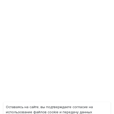
Экономика
Общество
Мир
Наука
Образование
Мнения
Фотогалерея
Видеогалерея
Подкасты
О нас
Контакты