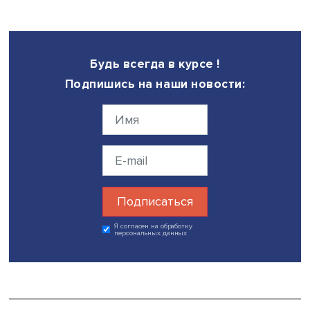
политики. В мире развивается идея микростепеней: как
конструкторе, студент составляет свой трек номер из ку
разных факультетов и вузов. Карьерные программы онл
курсов возможно встраивать в магистратуру и бакалавр
чтобы приблизить университетские программы к конкр
специальностям».
Дата публикации: 08.09.2021
дополнительное образование
онлайн-образование
Поделиться
Будь всегда в курсе !