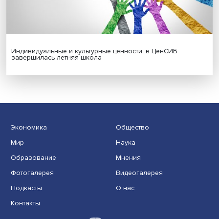
Новые инвестиции: поддержка семей становится част
бизнес-стратегий
Иллюзия безопасности: ученые исследовали влияние
на решения врачей