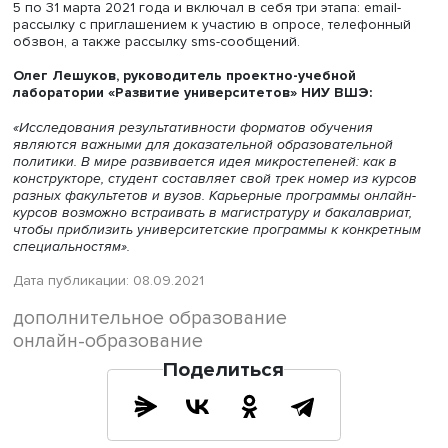
выпускников за два года, и 69,3% студентов, которые
заканчивают платные программы Практикума. Для рынк
профессионального онлайн-образования раскрытие
результатов может стать отправной точкой совместной 
над прозрачностью рынка онлайн-обучения», — сказал
Залесский, руководитель образовательных сервисов
Яндекса.
База респондентов состояла из выпускников, которые
закончили учебу в Практикуме с 1 января до 30 июня 
года, что позволяет полноценно оценить сроки
трудоустройства. Исследователи НИУ ВШЭ сегментиров
респондентов в зависимости от целей обучения: плани
ли выпускник менять работу или нет. Сбор данных прох
5 по 31 марта 2021 года и включал в себя три этапа: emai
рассылку с приглашением к участию в опросе, телефон
обзвон, а также рассылку sms-сообщений.
Олег Лешуков, руководитель проектно-учебной
лаборатории «Развитие университетов» НИУ ВШЭ:
«Исследования результативности форматов обучения
являются важными для доказательной образовательно