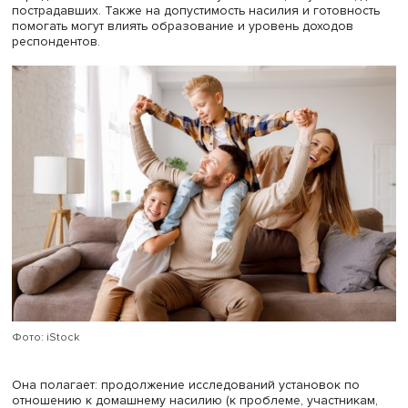
вопросы о готовности помогать женщинам и 267 — муж
пострадавшим от насилия.
Люди готовы жертвовать организациям, помогающим
пострадавшим от домашнего насилия, обсуждать пробл
членами семьи и друзьями, распространять в социальн
сетях информацию о проблеме, лично участвовать в
общественных движениях и публичных мероприятиях.
Враждебный сексизм подрывает готовность помогать
женщинам, пострадавшим от домашнего насилия,
обесценивает серьезность вопроса и уменьшает гнев
относительно проблемы.
Доброжелательный сексизм приводит к тому, что люди
больше готовы изменить ситуацию, и позитивно сказыв
на намерениях помогать пострадавшим через положит
эмоции в отношении изменения ситуации. Женщины до
быть защищены, мужчины должны их оберегать и
поддерживать.
В отношении помощи пострадавшим мужчинам
предубеждения по отношению к мужчинам не связаны 