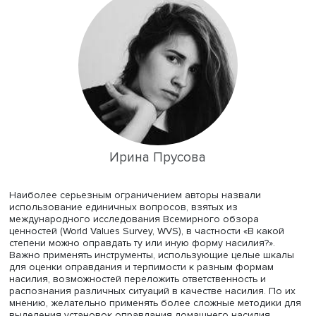
контекста, поскольку в ряде групп оно может считаться
неприемлемым. Люди, стремящиеся к общей социально
реальности, будут транслировать установки,
распространенные в обществе. Потребность в когнити
завершенности мира вносит вклад в предпочтение
следованию традиционным нормам и устоям.
Потребность в разделенной реальности вносит
положительный вклад в оправдание всех форм насилия
Люди оказываются в ловушке когнитивных искажений 
восприятия общественного консенсуса о домашнем на
Для уточнения эффекта потребности в разделенной
реальности важно задавать вопросы, как к проблеме
домашнего насилия относятся родственники и друзья
респондентов.