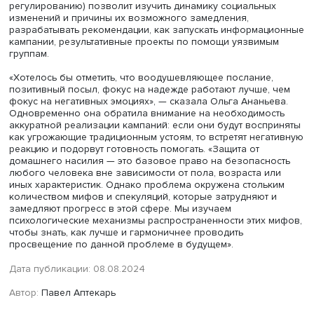
готовностью помогать пострадавшим. Однако эмоции и
восприятие серьезности проблемы вносят положитель
вклад в намерение помогать.
Докладчица сообщила, что пока в работе не изучалось
различие в установках респондентов по отношению к
домашнему насилию в зависимости от региона прожива
но, предположительно, жители сельской местности и м
городов могут по-разному относиться к этой проблеме.
Вероятно, на установки может влиять наличие в больш
городах большего количества служб помощи и убежищ
пострадавших. Также на допустимость насилия и готовн
помогать могут влиять образование и уровень доходов
респондентов.