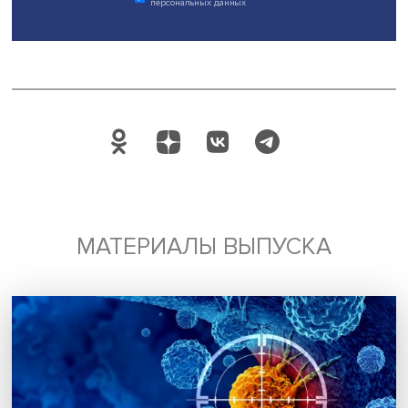
фокус на негативных эмоциях», — сказала Ольга Ананье
Одновременно она обратила внимание на необходимо
аккуратной реализации кампаний: если они будут восп
как угрожающие традиционным устоям, то встретят нега
реакцию и подорвут готовность помогать. «Защита от
домашнего насилия — это базовое право на безопасн
любого человека вне зависимости от пола, возраста и
иных характеристик. Однако проблема окружена столь
количеством мифов и спекуляций, которые затрудняют 
замедляют прогресс в этой сфере. Мы изучаем
психологические механизмы распространенности этих 
чтобы знать, как лучше и гармоничнее проводить
просвещение по данной проблеме в будущем».
Дата публикации: 08.08.2024
Автор:
Павел Аптекарь
безопасность
семья
Поделиться