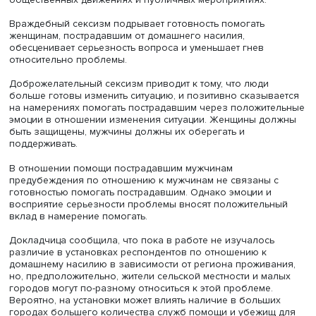
Фото: iStock
Традиционно мужчина рассматривается как добытчик и
защитник семьи, его агрессия в определенных рамках 
считаться допустимой. Напротив, сообщения о том, что
мужчина подвергся домашнему насилию (например, со
стороны женщины), могут восприниматься негативно, та
это нарушает традиционные представления о мужчинах.
При этом исследования показывают: и враждебный, и
доброжелательный сексизм по отношению к женщинам
напрямую связан с установками по отношению к насил
может подрывать готовность помогать пострадавшим.
Авторы провели серию исследований с привлечением 
совершеннолетних респондентов из разных регионов 
через сервис «Яндекс.Толока»: 323 человека отвечали 