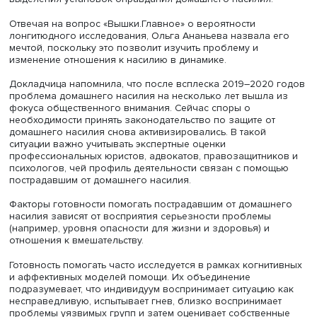
Ирина Прусова
Наиболее серьезным ограничением авторы назвали
использование единичных вопросов, взятых из
международного исследования Всемирного обзора
ценностей (World Values Survey, WVS), в частности «В как
степени можно оправдать ту или иную форму насилия?»
Важно применять инструменты, использующие целые ш
для оценки оправдания и терпимости к разным формам
насилия, возможностей переложить ответственность и
распознания различных ситуаций в качестве насилия. 
мнению, желательно применять более сложные методик
выделения установок оправдания домашнего насилия
Отвечая на вопрос «Вышки.Главное» о вероятности