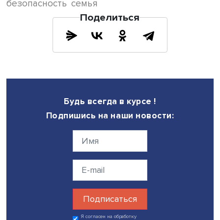
Фото: iStock
Она полагает: продолжение исследований установок п
отношению к домашнему насилию (к проблеме, участни
регулированию) позволит изучить динамику социальны
изменений и причины их возможного замедления,
разрабатывать рекомендации, как запускать информац
кампании, результативные проекты по помощи уязвим
группам.
«Хотелось бы отметить, что воодушевляющее послание
позитивный посыл, фокус на надежде работают лучше,