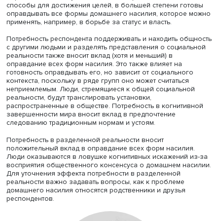
Респондентам задавались вопросы, может ли быть опр
избиение жены мужем, детей — родителями и вероятно
оправдывать сексуализированное психологическое на
а также предлагалось заполнить опросники по другим
психологическим переменным.
В ходе исследования выяснилось: вера в конкурентный
опасный мир влияет на готовность оправдать физическ
сексуализированное и психологическое насилие как
напрямую, так и через предпочтение строгой социальн
иерархии, где одни социальные группы (например, муж
могут доминировать над другими. Люди, которые верят, 
мир — это дикие джунгли, где можно применять любые
способы для достижения целей, в большей степени го
оправдывать все формы домашнего насилия, которое 
применять, например, в борьбе за статус и власть.
Потребность респондента поддерживать и находить об
с другими людьми и разделять представления о социал
реальности также вносит вклад (хотя и меньший) в
оправдание всех форм насилия. Это также влияет на
готовность оправдывать его, но зависит от социальног