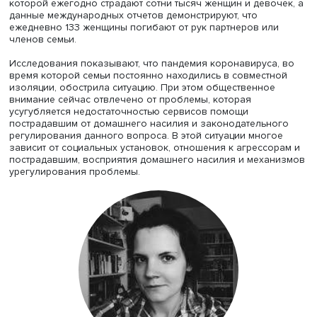
российском контексте» по результатам серии работ,
проведенных совместно с заведующей лабораторией И
Прусовой.
Ольга Ананьева поблагодарила НЦМУ за предоставле
грант и отметила: исследователи и правозащитники
сравнивают проблему домашнего насилия с пандемией,
которой ежегодно страдают сотни тысяч женщин и дево
данные международных отчетов демонстрируют, что
ежедневно 133 женщины погибают от рук партнеров ил
членов семьи.
Исследования показывают, что пандемия коронавируса
время которой семьи постоянно находились в совмест
изоляции, обострила ситуацию. При этом общественное
внимание сейчас отвлечено от проблемы, которая
усугубляется недостаточностью сервисов помощи
пострадавшим от домашнего насилия и законодательн
регулирования данного вопроса. В этой ситуации мног
зависит от социальных установок, отношения к агрессо
пострадавшим, восприятия домашнего насилия и меха
урегулирования проблемы.