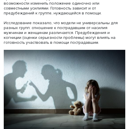
лонгитюдного исследования, Ольга Ананьева назвала 
мечтой, поскольку это позволит изучить проблему и
изменение отношения к насилию в динамике.
Докладчица напомнила, что после всплеска 2019–2020
проблема домашнего насилия на несколько лет вышла
фокуса общественного внимания. Сейчас споры о
необходимости принять законодательство по защите от
домашнего насилия снова активизировались. В такой
ситуации важно учитывать экспертные оценки
профессиональных юристов, адвокатов, правозащитни
психологов, чей профиль деятельности связан с помо
пострадавшим от домашнего насилия.
Факторы готовности помогать пострадавшим от домаш
насилия зависят от восприятия серьезности проблемы
(например, уровня опасности для жизни и здоровья) и
отношения к вмешательству.
Готовность помогать часто исследуется в рамках когни
и аффективных моделей помощи. Их объединение
подразумевает, что индивидуум воспринимает ситуацию
несправедливую, испытывает гнев, близко воспринима