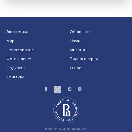
Танковая индустрия СССР в годы Велико
Отечественной войны: этапы становлени
развития
Советская танковая промышленность имела свои
особенности организации. Прототипы самых массов
мо......