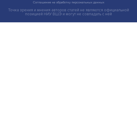
«Растрясти то, что застоялось»: как
стимулировать креативность отечествен
ТВ-индустрии
Практически все ток-шоу, которые пользуются успехо
зрителя российского ТВ, представляют собой ......
Экономика
Общество