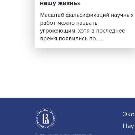
«Нарушение академиче
этики впрямую влияет н
нашу жизнь»
Масштаб фальсификаций на
работ можно назвать
угрожающим, хотя в послед
время появились по......