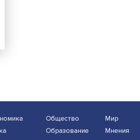
ской
а
учных
нее