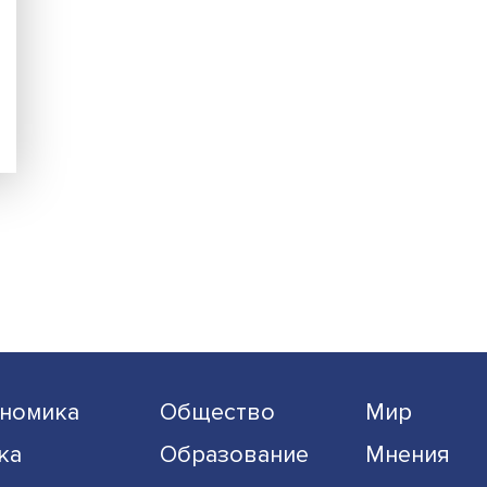
каций
еров
но,
ации —
 будет