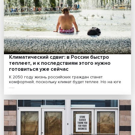
партнерами учредили Клуб зеленых
инициатив
Климатическая повестка и движение к формировани
низкоуглеродной экономики диктуют новые правила ...
«Необходимо выбраться из проторенной
колеи привычных подходов
сельхозпроизводства»
Карбоновое земледелие — долгосрочная деятельнос