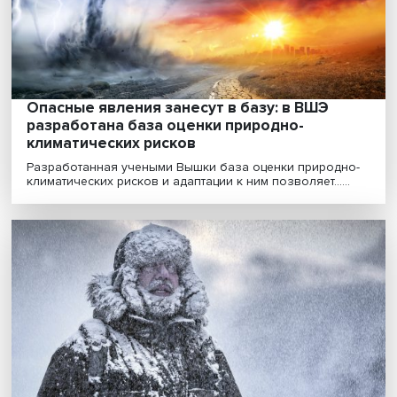
климат
Ускорить рост возобновляемых источников энергии,
повысить производительность в устойчивых пищевых...
Утечка углерода: к чему ведет введение
корректирующих углеродных механизмов
Активизация борьбы с глобальным изменением клим
в мире породила «утечку углерода» — перенос пр......