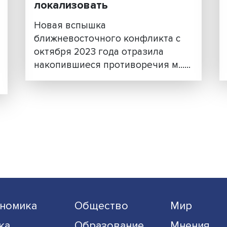
 стал
Ближний Восток в огне:
урегулировать нельзя
локализовать
Новая вспышка
ближневосточного конфликт
ния
октября 2023 года отразила
иля и
накопившиеся противоречия м.
ива