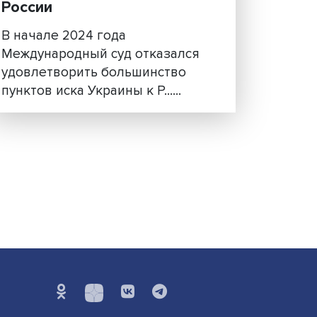
Почему Международный 
не поддержал иск Украин
России
В начале 2024 года
а с
Международный суд отказалс
удовлетворить большинство
.....
пунктов иска Украины к Р......