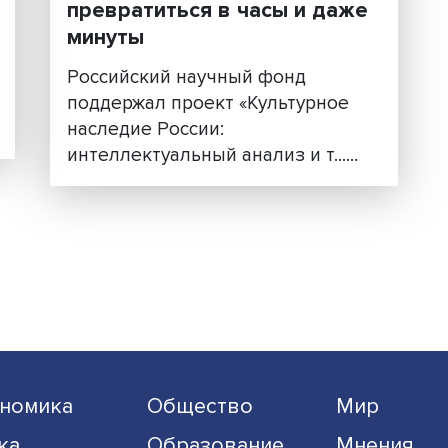
 как
Оцифровка рукописей:
ледие
месяцы поиска могут
т
превратиться в часы и 
минуты
рного
Российский научный фонд
 мире
поддержал проект «Культурн
наследие России:
интеллектуальный анализ и т..