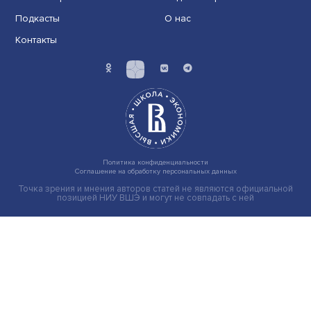
Операция без потери речи: как работает
нейролингвистика в нейрохирургии
Сохранить речь при операции на головном мозге — 
из самых сложных задач современной нейрохиру......
Экономика
Общество
Мир
Наука
Образование
Мнения
Фотогалерея
Видеогалерея
Подкасты
О нас