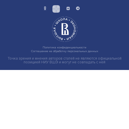
«Мир фрагментирован и взаимозависим»:
как меняется расстановка сил на нефтян
рынке
С изменением геополитического ландшафта меняетс
мировой энергетический сектор. Для России это ......
Экономика
Общество
Мир
Наука
Образование
Мнения
Фотогалерея
Видеогалерея
Подкасты
О нас