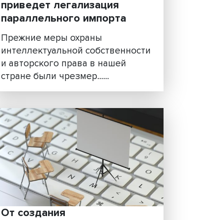
к в
Возвращение к
нормальности: к чему
а»
приведет легализация
параллельного импорта
 от
Прежние меры охраны
е
интеллектуальной собственн
и авторского права в нашей
стране были чрезмер......