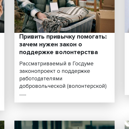
работников и работодат
нтами
Социальное партнерство
прописано в основном закон
страны, условия для его раз
ы
есть, уверены......
с
....