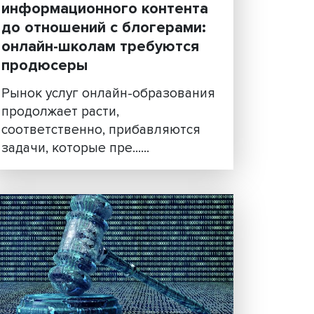
От создания
ных
информационного контен
ого
до отношений с блогерам
онлайн-школам требуютс
продюсеры
но
Рынок услуг онлайн-образов
ишь в
продолжает расти,
на
соответственно, прибавляют
задачи, которые пре......