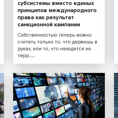
Вперед в прошлое:
субсистемы вместо еди
ы
принципов международн
енить
права как результат
санкционной кампании
овета
Собственностью теперь мож
считать только то, что держ
руках, или то, что находится 
терр......