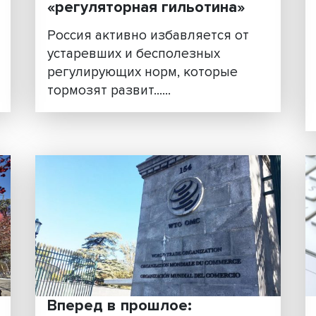
Владимир Саламатов: ка
ание
России работает
«регуляторная гильотин
ного
Россия активно избавляется
ситета
устаревших и бесполезных
 и АНО
регулирующих норм, которы
тормозят развит......