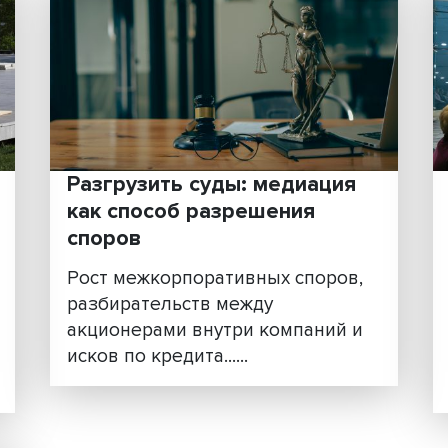
Привить привычку помог
зачем нужен закон о
поддержке волонтерств
кта
Рассматриваемый в Госдуме
иты
законопроект о поддержке
работодателями
добровольческой (волонтерс
......
.....