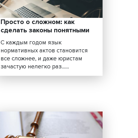
нные
Роман Янковский, заведующ
Центром трансформации
юридического образования
факультета права НИУ В......
и
Просто о сложном: как
ми
сделать законы понятны