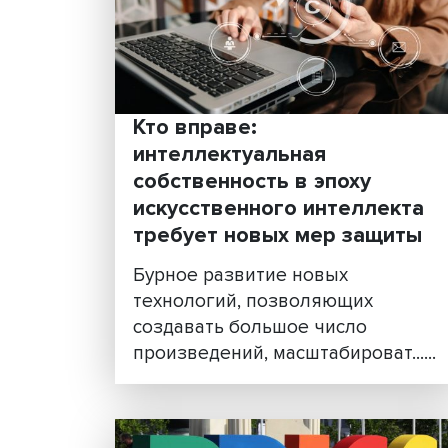
Александр Цыпкин
дискутировал со студе
Вышки
Сложные правовые вопрос
можно наглядно объяснить 
помощью искусства.
Произведения литературы, т..