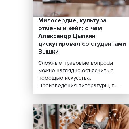
Китай, обладающий выдаю
опытом в создании эффект
регулирования цифровых
платформ, може......
Милосердие, культура
отмены и хейт: о чем