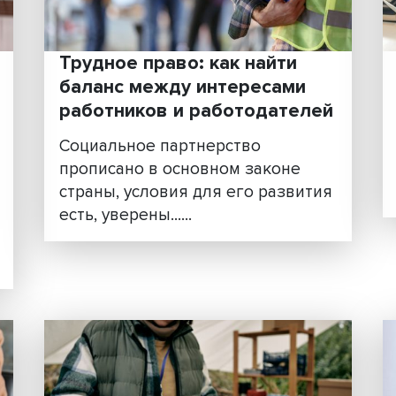
щимся
В цифровую эпоху традицио
ивного
СМИ уступают напору новых
медиа, которые имеют
возможность формиров......
Трудное право: как найт
баланс между интереса