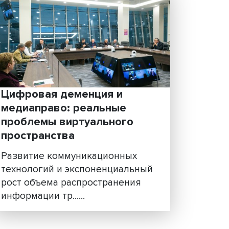
ать:
«Мы хотим, чтобы в люб
точке мира можно было
а
загуглить наши статьи»
Факультет права Высшей шк
экономики выпустил первый
номер «Журнала ВШЭ по
кой)
международному праву......