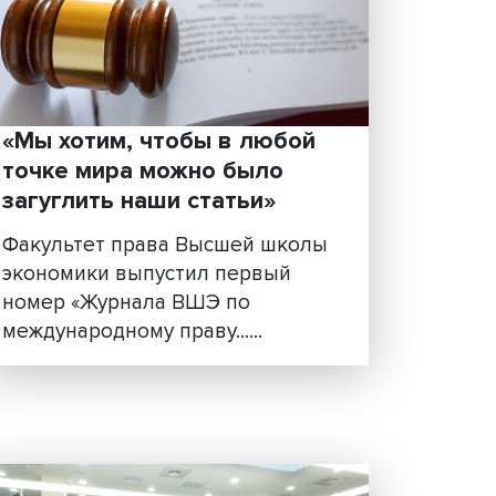
елей
С каждым годом язык
нормативных актов становит
все сложнее, и даже юристам
е
зачастую нелегко раз......
вития