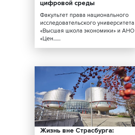
Исследование: в мире
усиливается регулиров
цифровой среды
Факультет права националь
исследовательского универ
«Высшая школа экономики»
«Цен......