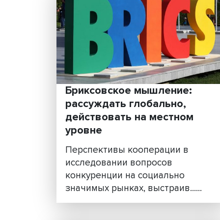
Кто вправе:
интеллектуальная
собственность в эпоху
искусственного интелле
требует новых мер защ
Бурное развитие новых
технологий, позволяющих
создавать большое число
произведений, масштабироват.