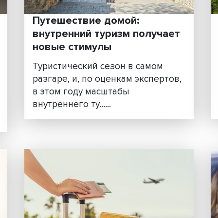
ия:
Путешествие домой:
адры
внутренний туризм полу
ьные
новые стимулы
Туристический сезон в само