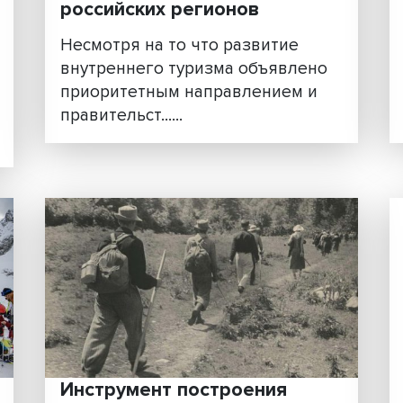
В НИУ ВШЭ оценили
ний:
туристические порталы
на
российских регионов
Несмотря на то что развити
внутреннего туризма объяв
ла
приоритетным направление
ции и
правительст......
о