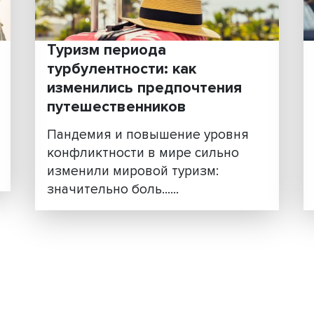
разгаре, и, по оценкам экспе
иков
в этом году масштабы
твие
внутреннего ту......
: как
Туризм периода
турбулентности: как