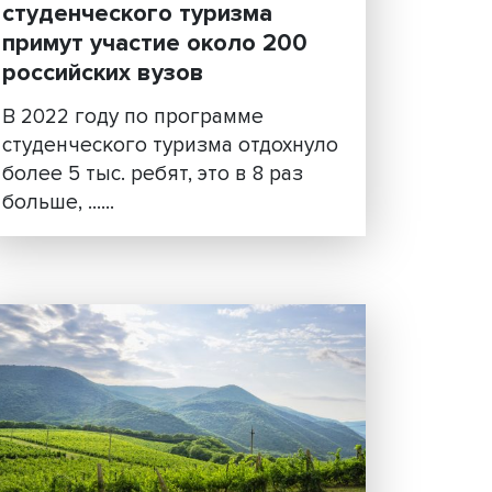
В 2023 году в программе
студенческого туризма
примут участие около 20
российских вузов
ства
В 2022 году по программе
студенческого туризма отдох
0-х
более 5 тыс. ребят, это в 8 ра
кие
больше, ......
уре и