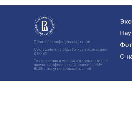
туризм в России
Внутренний молодежный ту
становится все более заме
весомым направлением
отечественной т......