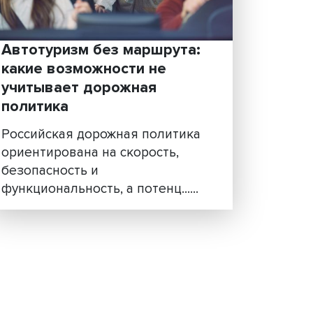
ртов,
активно развивается. Каков
потенциал развития винодел
Крыма, Краснода......
Автотуризм без маршрут
какие возможности не