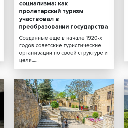
Инструмент построения
социализма: как
пролетарский туризм
участвовал в
преобразовании государ
асль
еме,
Созданные еще в начале 192
а
годов советские туристичес
организации по своей структ
целя......