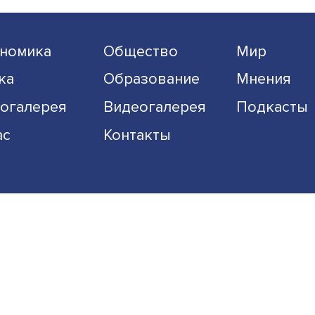
изменились предпочтен
путешественников
ризм
тным и
Пандемия и повышение уро
конфликтности в мире сильн
изменили мировой туризм:
значительно боль......