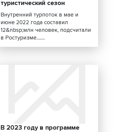
Путешествуем по России:
проходит летний
туристический сезон
е
Внутренний турпоток в мае и
лено
июне 2022 года составил
м и
12&nbsp;млн человек, подсчи
в Ростуризме.......