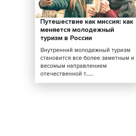
Все больше соотечественн
готовы совершить путешес
на атомную станцию,
криптоферму или кон......
Путешествие как миссия
меняется молодежный