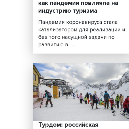
Экологический,
промышленный, внутрен
как пандемия повлияла 
индустрию туризма
Пандемия коронавируса ста
катализатором для реализа
без того насущной задачи п
развитию в......